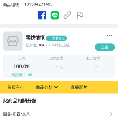
101604271405
商品編號
尋找情懷
實名驗證
粉絲數
364
8小時前上線
追蹤
-
-
正評
出貨速度
未出貨率
100.0%
--
--
天
總評價
1108
-
首頁主打
商品分類
直播影片
-
sign
圖書/影音/文具
2
偶像、球員卡與郵幣
圖書/影音/文具