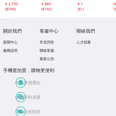
ト BEST ONE
プ大量まとめ 約
¥ 2,750
¥ 880
¥ 1
¥
全２０曲
1.7kg AXIA TDK
(
$599
)
(
$192
)
(
$1
)
(
SONY maxell 生
産終了モデル含む
現状品 1円スター
ト
關於我們
客服中心
聯絡我們
新聞中心
常見問答
人才招募
服務說明
聯絡客服
最新公告
手機逛拍賣，購物更便利
商品降價通知
買賣即時溝通
商品到貨動態