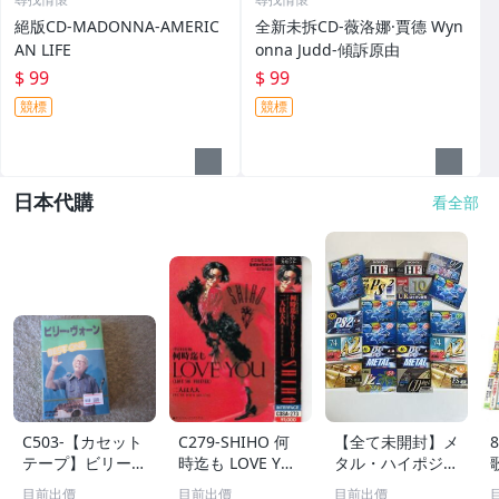
絕版CD-MADONNA-AMERIC
全新未拆CD-薇洛娜·賈德 Wyn
AN LIFE
onna Judd-傾訴原由
$ 99
$ 99
競標
競標
日本代購
看全部
C503-【カセット
C279-SHIHO 何
【全て未開封】メ
テープ】ビリー・
時迄も LOVE YO
タル・ハイポジ中
ヴォーン ベス
U ※歌詞アリ
心 カセットテー
目前出價
目前出價
目前出價