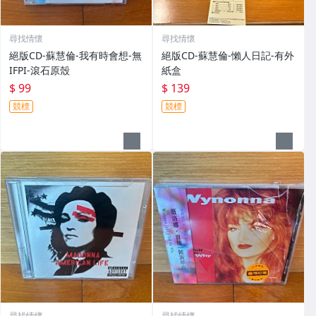
尋找情懷
尋找情懷
絕版CD-蘇慧倫-我有時會想-無
絕版CD-蘇慧倫-懶人日記-有外
IFPI-滾石原殼
紙盒
$ 99
$ 139
競標
競標
尋找情懷
尋找情懷