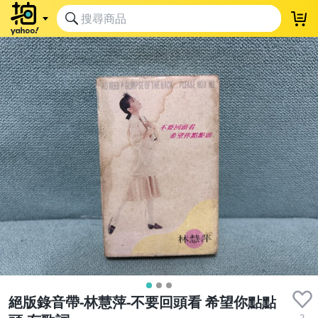
絕版錄音帶-林慧萍-不要回頭看 希望你點點
2