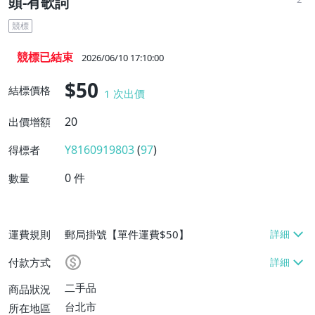
頭-有歌詞
競標
競標已結束
2026/06/10 17:10:00
$50
結標價格
1
次出價
20
出價增額
Y8160919803
(
97
)
得標者
0
件
數量
運費規則
郵局掛號【單件運費$50】
付款方式
二手品
商品狀況
台北市
所在地區