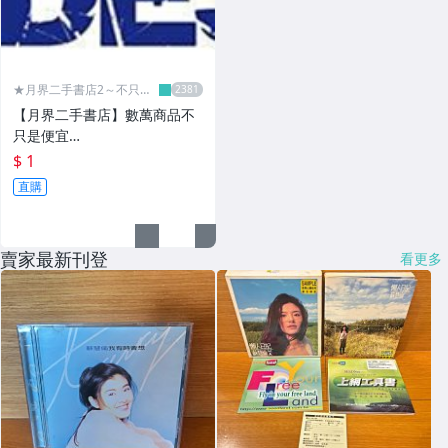
★月界二手書店2～不只是
便宜...★
【月界二手書店】數萬商品不
只是便宜…
$ 1
直購
賣家最新刊登
看更多