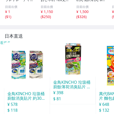
グ 窓際や間仕切
約28×120cm 1枚
アイボリー スト
目前出價
目前出價
目前出價
りに簡単設置で節
単品 組み合わせ
リングカーテン
¥ 1
¥ 1,150
¥ 1,500
¥
電対策！カットで
洗える ブラウン
目隠し 間仕切り
(
$1
)
(
$250
)
(
$326
)
(
サイズ調整も可！
茶 目隠し 間仕切
長さ調節可能 カ
遮熱・防炎のれん
り 和モダン 紬風
ーテン 幅140cm
エコクール ホワ
彩
長さ100Cm 2枚
イト
日本直送
看更多
金鳥KINCHO 垃圾桶
廚餘薄荷消臭貼片 約
30天分
¥ 398
金鳥KINCHO 垃圾桶
萬代BA
廚餘消臭貼片 約30天
片 麵包
$ 81
分
¥ 578
¥ 648
$ 118
$ 132