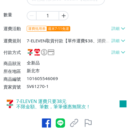
數量
運費活動
運費抵用券
週末7-11免運
運費規則
7-ELEVEN取貨付款【單件運費$38、消費滿
$1200免運費】、萊爾富取貨付款【單件運
付款方式
費$60、消費滿$1200免運費】、宅配/貨運
【單件運費$100、消費滿$1200免運
全新品
商品狀況
費】、面交/自取/不寄送【免運費】、郵局
新北市
所在地區
掛號【單件運費$100】、離島配送【單件
101605546069
商品編號
運費$150、消費滿$1200免運費】
SV61270-1
賣家貨號
7-ELEVEN 運費只要
38
元
不限金額、筆數，筆筆優惠無限次！