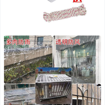
►樂扣保鮮盒、收納罐
►拖輪車&購物車
►壓汁器。檸檬杯。榨汁瓶
►戶外防水袋
►襪&圍巾&毛帽
►魅力女人
►秤。體重計
►鞋靴收納
►家電館
►實用魅力包款