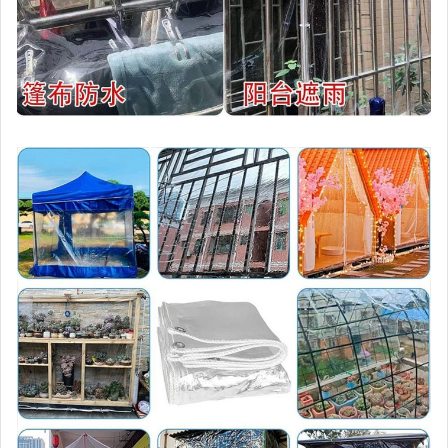
►自由拼貼壁貼
►檜木生活系列
其它