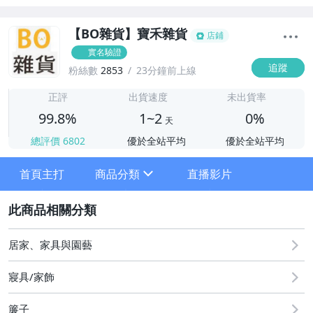
【BO雜貨】寶禾雜貨
店鋪
實名驗證
追蹤
粉絲數
2853
23分鐘前上線
1
正評
出貨速度
未出貨率
99.8%
1~2
0%
天
總評價
6802
優於全站平均
優於全站平均
首頁主打
商品分類
直播影片
sign
2
居家、家具與園藝
寢具/家飾
►夏日清涼防曬特輯
簾子