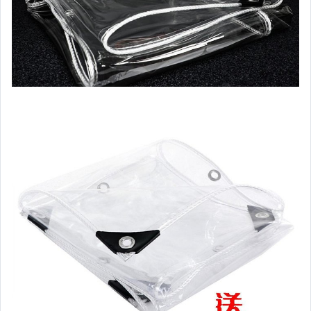
►優質真空收納袋
►ikloo★DIY收納櫃
►整人玩具
►硅藻土地墊、杯墊
►牛津布鐵架收納箱
►生活咖啡館
►神奇家庭伸縮水管
►衣架。衣物防塵罩
►安娜蘇風格化妝收納
►3C電腦週邊
►DIY防蚊紗門紗窗