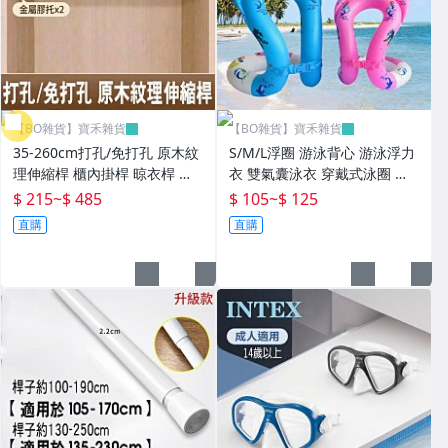
【BO雜貨】寶禾雜貨
【BO雜貨】寶禾雜貨
35-260cm打孔/免打孔 原木紋
S/M/L浮圈 游泳背心 游泳浮力
理伸縮桿 櫃內掛桿 晾衣桿 衣
衣 雙氣囊泳衣 穿戴式泳圈 游
櫃內撐桿 簡易組裝【YV6137
泳學習衣 游泳用具 戲水玩具
$ 215
~
$ 485
$ 105
~
$ 125
7】BO雜貨
【SV61376】BO雜貨
直購
直購