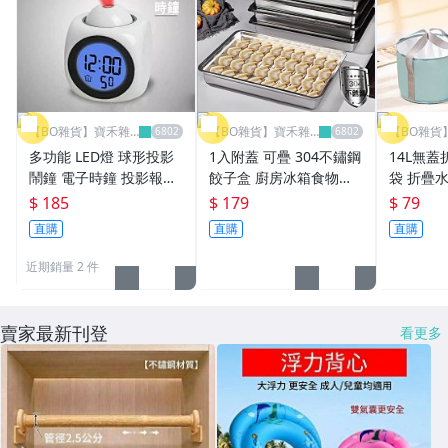
【BO雜貨】寶禾雜
【BO雜貨】寶禾雜
【BO雜貨
貨
貨
貨
多功能 LED燈 球形投影
1入附蓋 可疊 304不鏽鋼
14L無
鬧鐘 電子時鐘 投影報時
餃子盒 廚房冰箱食物保
袋 折疊水
鐘 英文語音報時鐘 投影
鮮盒 冰箱 冷凍專用 餛飩
桶 釣魚 
$ 185
$ 179
$ 79
時間 貪睡鬧鐘【SV6127
水餃收納盒 密封盒【SV6
五層加厚鎖
直購
直購
直購
6】BO雜貨
1272】BO雜貨
4】BO雜
近期銷量 2 件
賣家最新刊登
看更多