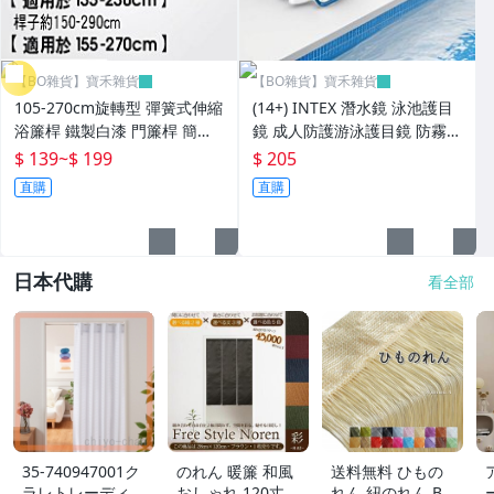
【BO雜貨】寶禾雜貨
【BO雜貨】寶禾雜貨
105-270cm旋轉型 彈簧式伸縮
(14+) INTEX 潛水鏡 泳池護目
浴簾桿 鐵製白漆 門簾桿 簡易
鏡 成人防護游泳護目鏡 防霧泳
安裝 窗簾桿 浴簾桿 曬衣桿【Y
鏡 水上用品 55977【SV6137
$ 139
~
$ 199
$ 205
V61375】BO雜貨
4】BO雜貨
直購
直購
日本代購
看全部
35-740947001ク
のれん 暖簾 和風
送料無料 ひもの
ラレトレーディン
おしゃれ 120丈
れん 紐のれん B