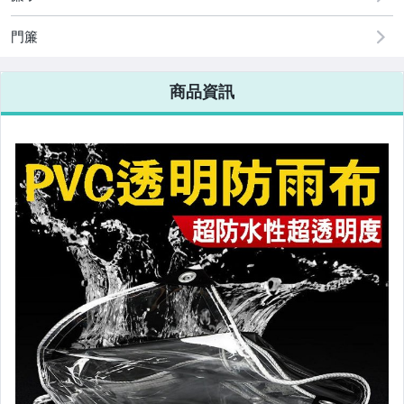
►戶外、運動、瑜珈墊
門簾
►秋冬保暖上架
商品資訊
►嬰幼兒安全用品
►生活雜貨
►居家收納
►衛浴用品
►日本優質精品
►日本消毒除臭居家清潔
►旅行收納
►汽車用品、收納
►餐具。廚具