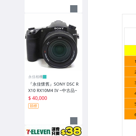
其它
永佳相機
『永佳懷舊』SONY DSC R
X10 RX10M4 IV ~中古品~
$ 40,000
競標