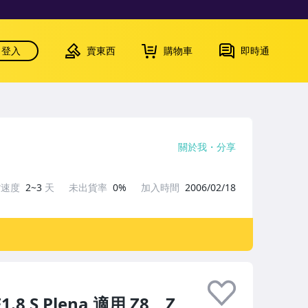
登入
賣東西
購物車
即時通
關於我
分享
貨速度
2~3
天
未出貨率
0%
加入時間
2006/02/18
.8 S Plena 適用 Z8、Z