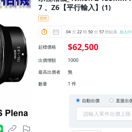
7 、Z6【平行輸入】(1)
競標
04
天
22
時
50
分
55
秒結束
加入行
$62,500
起標價格
1000
出價增額
無
最高出價者
1
件
數量
自動出價
直接出