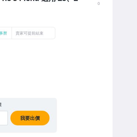
0
事曆
賣家可提前結束
價
我要出價