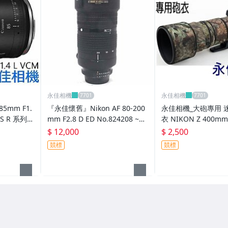
永佳相機
永佳相機
85mm F1.
『永佳懷舊』Nikon AF 80-200
永佳相機_大砲專用 
OS R 系列
mm F2.8 D ED No.824208 ~中
衣 NIKON Z 400mm 
古~
(2)
$ 12,000
$ 2,500
競標
競標