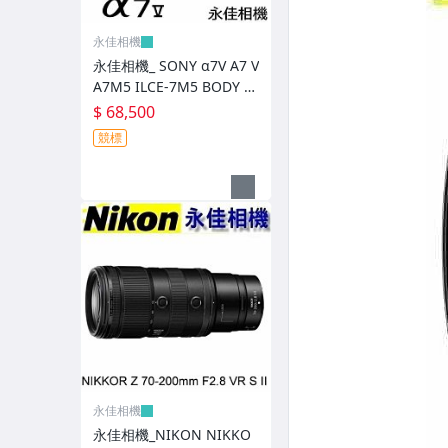
【閃光燈】佳能-Canon
永佳相機
【閃光燈】GODOX 神牛/ 其他
永佳相機_ SONY α7V A7 V
A7M5 ILCE-7M5 BODY 單
【濾鏡】CARL ZEISS 蔡司
機身 全片幅【平行輸入】4
$ 68,500
【濾鏡】B+W
競標
【濾鏡】CANON、LEE、其他
配件_ 接寫、遮光罩、鏡蓋
配件_ 快門線、遙控器
配件_ 垂直把手 / 電池把手
配件_ 數位相機電池、充電器
配件_ 鏡頭炮衣、相機雨衣
配件_ 閃光燈週邊
永佳相機
永佳相機_NIKON NIKKO