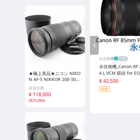
PREV
永佳相機
永佳相機_Canon RF 
4 L VCM 鏡頭 for E
★極上美品★ニコン NIKO
N AF-S NIKKOR 200-500
【公司貨】 (2)
$ 42,500
mm F5.6E ED VR★ I079
目前出價
競標
0＃5487
¥ 118,000
(
$25,084
)