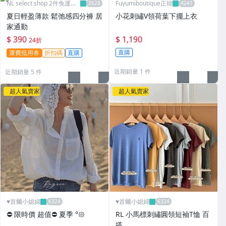
NL select shop 2件免運可
Fuyumiboutique正韓
刷卡
夏日輕盈薄款 鬆弛感四分褲 居
小花刺繡V領荷葉下擺上衣
家通勤
$ 390
$ 1,190
24折
直購
運費抵用券
折扣碼
直購
近期銷量 1 件
近期銷量 5 件
超人氣賣家
超人氣賣家
♥️首爾小媳婦
♥️首爾小媳婦
⛔️ 限時價 超值⛔️ 夏季 °𑁍
RL 小馬標刺繡圓領短袖T恤 百
搭