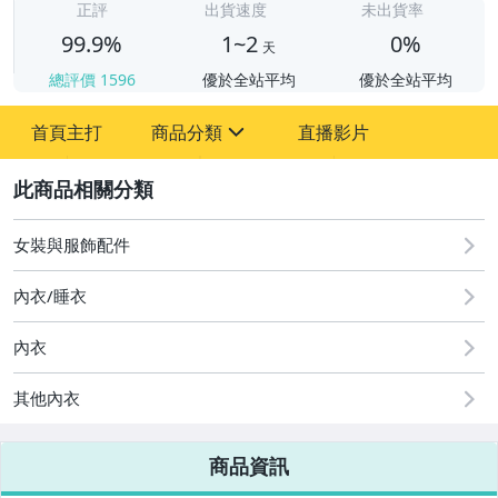
正評
出貨速度
未出貨率
99.9%
1~2
0%
天
總評價
1596
優於全站平均
優於全站平均
首頁主打
商品分類
直播影片
sign
2
女裝與服飾配件
圖書/影音/文具
手機、配件與通訊
內衣/睡衣
美容保養與彩妝
內衣
電腦、平板與周邊
其他內衣
運動、戶外與休閒
商品資訊
嬰幼兒與孕婦