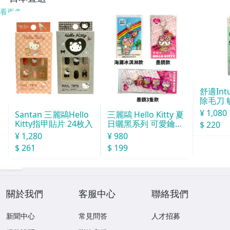
看更多
舒適Int
除毛刀 
¥ 1,080
Santan 三麗鷗Hello
三麗鷗 Hello Kitty 夏
Kitty指甲貼片 24枚入
日曬黑系列 可愛鑰匙
$ 220
圈
¥ 1,280
¥ 980
$ 261
$ 199
關於我們
客服中心
聯絡我們
新聞中心
常見問答
人才招募