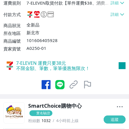
運費規則
7-ELEVEN取貨付款【單件運費$38、消費滿
$699免運費】、萊爾富取貨付款【單件運
付款方式
費$60、消費滿$699免運費】、宅配/貨運
【單件運費$100、消費滿$1999免運
全新品
商品狀況
費】、郵局掛號【單件運費$100、消費滿
新北市
所在地區
$1999免運費】、離島配送【單件運費$20
101606405928
商品編號
0】、面交/自取/不寄送【免運費】
A0250-01
賣家貨號
7-ELEVEN 運費只要
38
元
不限金額、筆數，筆筆優惠無限次！
SmartChoice購物中心
實名驗證
追蹤
粉絲數
1032
4小時前上線
1