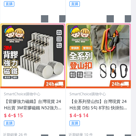
頭 手遊充電線【B0209】
流袋 加厚破壞袋 網拍袋【A02
直購
直購
82】
SmartChoice購物中心
SmartChoice購物中心
【背膠強力磁鐵】台灣現貨 24
【全系列登山扣】台灣現貨 24
H出貨 3M背膠磁鐵 N52強力
H出貨 D扣 S勾 8字扣 快掛扣
磁鐵 雙面膠磁鐵 貼片磁鐵 磁
鑰匙扣 背包露營扣環 背包露營
$ 4
~
$ 15
$ 4
~
$ 14
鐵貼 強磁 磁鐵片 長方形磁鐵
掛勾 露營背包配件 扣環組【A
直購
直購
【A0305】
0304】
近期銷量 26 件
近期銷量 10 件