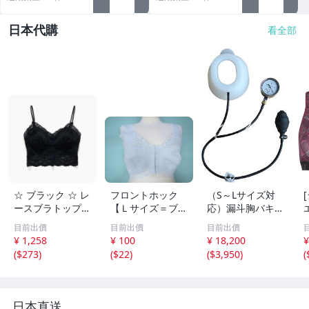
日本代購
看全部
☆ ブラック ☆ レ
フロントホック
（S～Lサイズ対
ースブラトップ
【Ｌサイズ＝ブル
応）漏斗胸バキュ
mamtutp0820 ブ
ー８１４９】フロ
ームベル、漏斗胸
目前出價
目前出價
目前出價
ラトップ レース
ントホック軽やか
装具ブレース、漏
¥ 1,258
¥ 100
¥ 18,200
¥
ブラジャー ブラ
ブラ 薄手
斗胸ブレース圧力
(
$273
)
(
$22
)
(
$3,950
)
(
インナー 下着 肌
のブラ、療養中や
ゲージによる漏斗
着 ワイヤーレス
おうちでのリラッ
胸の物理的補正
キャミソール
クスブラに最適で
i
すよ
日本直送