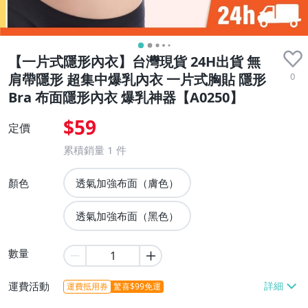
【一片式隱形內衣】台灣現貨 24H出貨 無
0
肩帶隱形 超集中爆乳內衣 一片式胸貼 隱形
Bra 布面隱形內衣 爆乳神器【A0250】
$59
定價
累積銷量
1
件
顏色
透氣加強布面（膚色）
透氣加強布面（黑色）
數量
運費活動
運費抵用券
驚喜$99免運