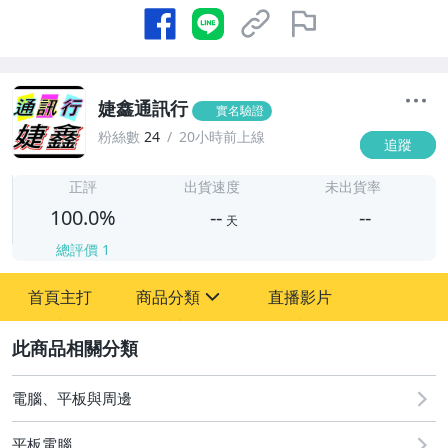
婕鑫通訊行
實名驗證
粉絲數
24
20小時前上線
追蹤
-
-
正評
出貨速度
未出貨率
100.0%
--
--
天
總評價
1
-
首頁主打
商品分類
直播影片
-
sign
手機、配件與通訊
2
電腦、平板與周邊
電腦、平板與周邊
平板電腦