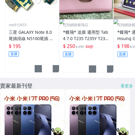
me910455
愷翔網路蝶飛店
愷翔網路
三星 GALAXY Note 8.0
*蝶飛* 送膜 通用型 Tab
*蝶飛* 
尾插排線 N5100尾插 小
4 7.0 T235 T235Y T231
msung G
排線 USB充電接口 充電
T230 T2397 M-T235Y
0.1 201
$ 195
$ 250
$ 198
84折
$ 299
$ 2
孔 USB排線 有現貨
保護套
皮套 可
直購
直購
直購
賣家最新刊登
看更多