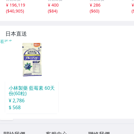
ブラック【安…
2J/A
能 オートスリー
¥ 196,119
¥ 400
¥ 286
¥
プ機能 耐衝撃 タ
(
$40,905
)
(
$84
)
(
$60
)
(
ブレットケース i
Padケース カバ
ー ☆8色選択/1点
日本直送
看更多
小林製藥 藍莓素 60天
份(60粒)
¥ 2,786
$ 568