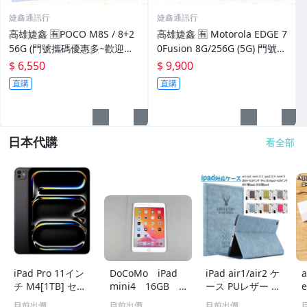
婕鑫通訊行
婕鑫通訊行
高雄婕鑫 🈶️POCO M8S / 8+2
高雄婕鑫 🈶️ Motorola EDGE 7
56G (門號攜碼優惠多~歡迎洽
0Fusion 8G/256G (5G) 門號攜
詢)
碼優惠多~歡迎洽詢)
$ 6,550
$ 9,900
直購
直購
日本代購
看全部
iPad Pro 11イン
DoCoMo iPad
iPad air1/air2 ケ
a
チ M4[1TB] セル
mini4 16GB S
ース PUレザー ケ
e
ラー au スペース
IMフリー MK71
ース スタンド機
目前出價
目前出價
目前出價