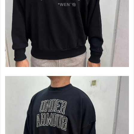
【泳具】兒童專區
【泳具】男款四角泳褲
【泳具】男款及膝泳褲
【泳具】女款泳衣
【泳具】泳鏡,泳帽,其它
【拖鞋】夏天必備
【中華隊限量商品】
【日本進口區】Mizuno
【運動緊身衣】男用
【運動緊身褲】男用
【運動緊身系列】女用