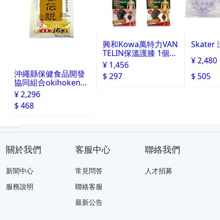
興和Kowa萬特力VAN
Skate
TELIN保溫護膝 1個入
¥ 2,480
L
¥ 1,456
沖繩縣保健食品開發
$ 297
$ 505
協同組合okihoken琉
球酒豪傳說 15包入
¥ 2,296
$ 468
關於我們
客服中心
聯絡我們
新聞中心
常見問答
人才招募
服務說明
聯絡客服
最新公告