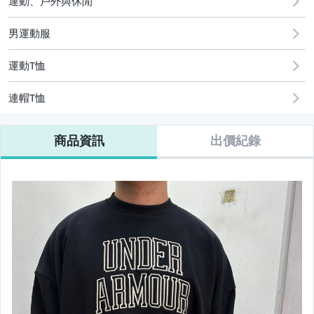
運動、戶外與休閒
男運動服
運動T恤
連帽T恤
商品資訊
出價紀錄
【Mizuno】防護鞋/安全鞋/工作鞋
【零碼出清區】此區得標不退換未結帳黑名單
【組合】壘球棒組合
【ANGO籃球.足球.排球用品區】
【新品上市】SIDAS 鞋墊