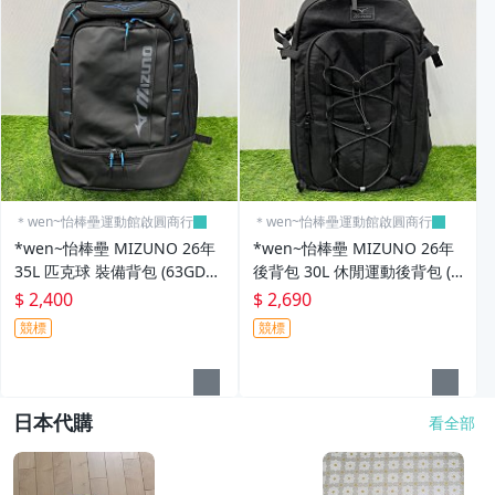
＊wen~怡棒壘運動館啟圓商行
＊wen~怡棒壘運動館啟圓商行
*wen~怡棒壘 MIZUNO 26年
*wen~怡棒壘 MIZUNO 26年
35L 匹克球 裝備背包 (63GDD
後背包 30L 休閒運動後背包 (D
03109) 現貨特價 先詢問
3TDD50109) 現貨特價 先詢問
$ 2,400
$ 2,690
競標
競標
日本代購
看全部