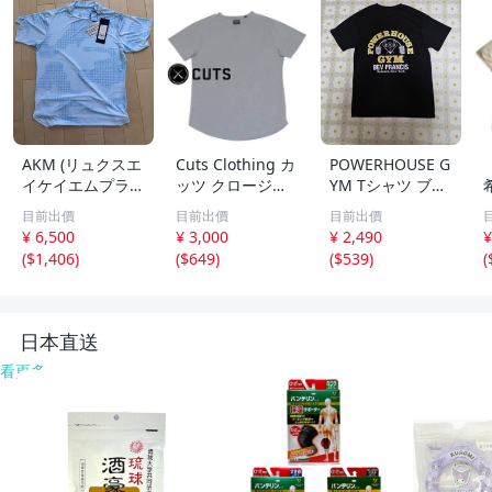
AKM (リュクスエ
Cuts Clothing カ
POWERHOUSE G
イケイエムプラ
ッツ クロージン
YM Tシャツ ブラ
ス)ゴルフ ハウン
グ CURVE HEM
ック ロゴプリン
目前出價
目前出價
目前出價
ドトゥース×カモ
Ｔシャツ スポー
ト 両面イエロー
¥ 6,500
¥ 3,000
¥ 2,490
¥
柄モックネック
ツ アクティブ ラ
(
$1,406
)
(
$649
)
(
$539
)
(
1piu1uguale3 L
ンニング トレー
UXEAKMPLUS
ニング
日本直送
看更多