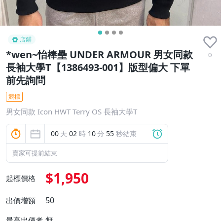
店鋪
*wen~怡棒壘 UNDER ARMOUR 男女同款
0
長袖大學T【1386493-001】版型偏大 下單
前先詢問
競標
男女同款 Icon HWT Terry OS 長袖大學T
00
天
02
時
10
分
54
秒結束
賣家可提前結束
$1,950
起標價格
50
出價增額
無
最高出價者