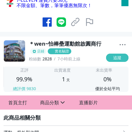
7-ELEVEN 運費只要
38
元
不限金額、筆數，筆筆優惠無限次！
＊wen~怡棒壘運動館啟圓商行
店鋪
實名驗證
追蹤
粉絲數
2828
7小時前上線
1
正評
出貨速度
未出貨率
99.9%
1
0%
天
總評價
9830
優於全站平均
首頁主打
商品分類
直播影片
sign
2