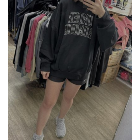
【ASICS、adidas】女服飾
【ASICS亞瑟士】男慢跑鞋&路跑鞋款
【ASICS亞瑟士】女慢跑&路跑鞋款
【Mizuno】男女款排羽桌球系列商品
【Mizuno】男短袖上衣
【Mizuno】男長袖上衣
【Mizuno】男背心
【Mizuno】男短褲
【Mizuno】男長褲
【Mizuno】男款外套&套裝
【Mizuno】男女款建走鞋