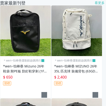
賣家最新刊登
看更多
【配件】毛巾.水壺
【配件】護腕,頭帶
【配件】圍巾,護頸套
【配件】眼鏡,帽子,袖套
【各種運動防護配件】
【簡易便利健身器材區】
＊wen~怡棒壘運動館啟圓商行
＊wen~怡棒壘運動館啟圓商行
*wen~怡棒壘 Mizuno 26年
*wen~怡棒壘 MIZUNO 26年
其它
鞋袋 附PE板 防釘鞋穿刺 (1FTK
35L 匹克球 裝備背包 (63GDD
D51495) 現貨特價 下單前先詢
03102) 現貨特價 先詢問
$ 650
$ 2,400
問
競標
競標