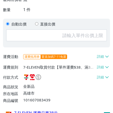
1
件
數量
自動出價
直接出價
運費活動
運費抵用券
驚喜加碼7-11免運
運費規則
7-ELEVEN取貨付款【單件運費$38、滿3件
或消費滿$1000免運費】、萊爾富取貨付款
付款方式
【單件運費$60、滿3件或消費滿$1000免
運費】、宅配/貨運【單件運費$180】
全新品
商品狀況
高雄市
所在地區
101607083439
商品編號