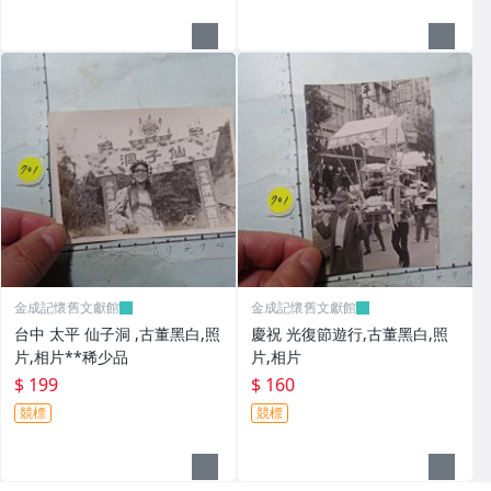
金成記懷舊文獻館
金成記懷舊文獻館
台中 太平 仙子洞 ,古董黑白,照
慶祝 光復節遊行,古董黑白,照
片,相片**稀少品
片,相片
$ 199
$ 160
競標
競標