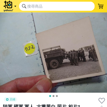
店鋪
陸軍 國軍 軍人 ,古董黑白,照片,相片1
0