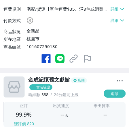
運費規則
宅配/貨運【單件運費$35、滿8件或消費滿
$3500免運費】、郵局掛號【單件運費$3
付款方式
5、滿8件或消費滿$3000免運費】
全新品
商品狀況
桃園市
所在地區
101607290130
商品編號
金成記懷舊文獻館
店鋪
實名驗證
追蹤
粉絲數
388
24分鐘前上線
-
-
正評
出貨速度
未出貨率
99.9%
--
--
天
總評價
820