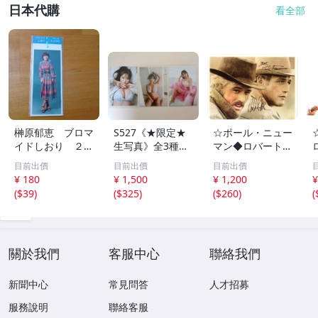
日本代購
看全部
榊原郁恵 ブロマ
S527《★限定★
☆ポール・ニュー
イドしおり ２枚
生写真》全3種セ
マン◆ロバート・
組 レトロ 送料
ット【井口裕香】
レッドフォード◆
目前出價
目前出價
目前出價
１１０円 未開封
FLASH（フラッシ
サイン入り写真◆
¥ 180
¥ 1,500
¥ 1,200
¥
ュ）2026年8月18
30x20㎝☆
(
$39
)
(
$325
)
(
$260
)
(
日・25日合併号
★セブンネット限
定特典★ ☆送料
一律☆
關於我們
客服中心
聯絡我們
新聞中心
常見問答
人才招募
服務說明
聯絡客服