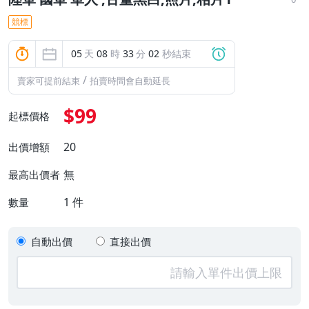
競標
05
天
08
時
33
分
02
秒結束
/
賣家可提前結束
拍賣時間會自動延長
$99
起標價格
20
出價增額
無
最高出價者
1
件
數量
自動出價
直接出價