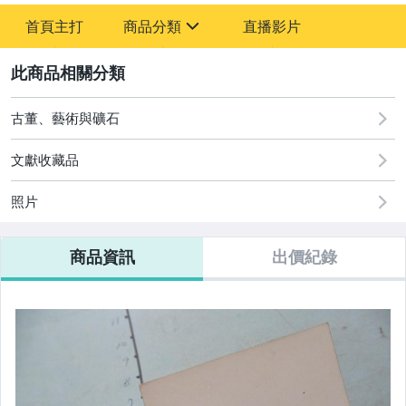
-
首頁主打
商品分類
直播影片
-
sign
其它
2
古董、藝術與礦石
文獻收藏品
照片
商品資訊
出價紀錄