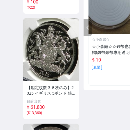
¥ 100
(
$22
)
PREV
☆小森館☆
☆小森館☆☆錢幣也
帽!錢幣銀幣專用透
收納保護盒.1枚10元~
$ 10
直購
【鑑定枚数３６枚のみ】2
025 イギリス 5ポンド 銀
貨 NGC PF70 Ultra Came
目前出價
o First Releases ロイヤル
¥ 61,800
コートオブアームズ 紋章
(
$13,360
)
チャールズ3世