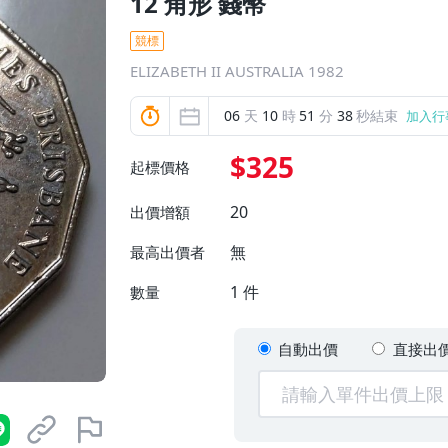
12 角形 錢幣
競標
ELIZABETH II AUSTRALIA 1982
06
天
10
時
51
分
36
秒結束
加入行
$325
起標價格
20
出價增額
無
最高出價者
1
件
數量
自動出價
直接出