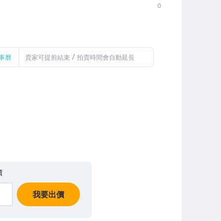
0
/
事曆
賣家可提前結束
拍賣時間會自動延長
價
我要出價