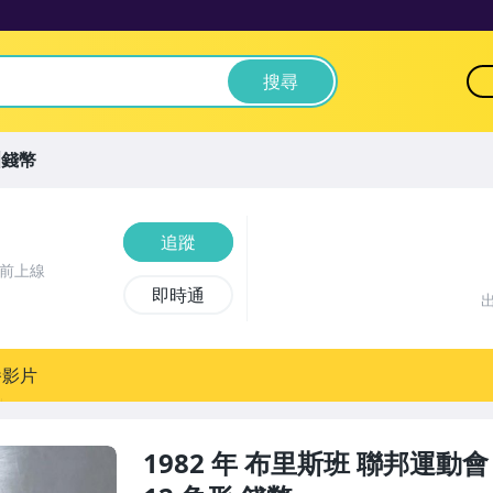
搜尋
洲錢幣
追蹤
時前上線
即時通
播影片
1982 年 布里斯班 聯邦運動會 