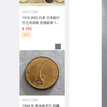
KING COINs
1916 (ND) 日本 日本銀行
竹之內宿根 兌換銀劵 1元
壹圓 舊版 紙鈔 武內大臣
$ 395
錢幣
競標
KING COINs
1994 年 斯洛維尼亞 阿爾