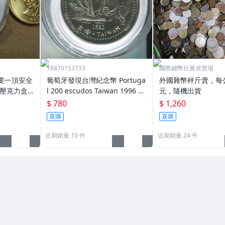
Y8870153733
國際錢幣社雅虎賣場
要一頂安全
葡萄牙發現台灣紀念幣 Portuga
外國雜幣秤斤賣，每公
明壓克力盒
l 200 escudos Taiwan 1996 K
元，隨機出貨
a~4
M 692 品相全新 UNC
$ 780
$ 1,260
直購
直購
近期銷量 10 件
近期銷量 24 件