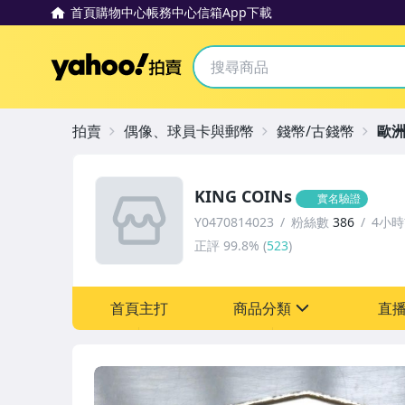
首頁
購物中心
帳務中心
信箱
App下載
Yahoo拍賣
拍賣
偶像、球員卡與郵幣
錢幣/古錢幣
歐
KING COINs
實名驗證
Y0470814023
粉絲數
386
4小
正評
99.8%
(
523
)
首頁主打
商品分類
直
sign
偶像、球員卡與郵幣
手錶與飾品配件