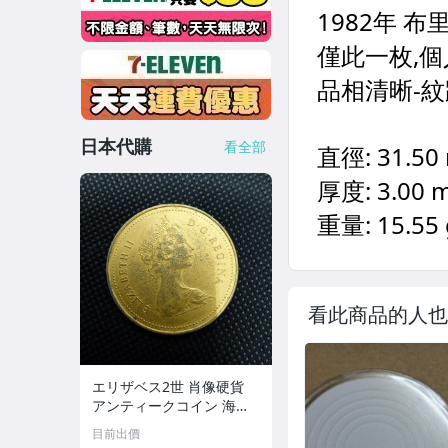
日本代購
看全部
看此商品的人也
エリザベス2世 肖像硬貨
アンティークコイン 海外
古銭
目前出價