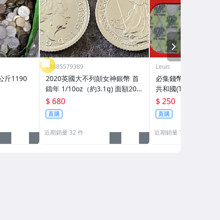
NEXT
Y0885579389
Leuis
斤1190
2020英國大不列顛女神銀幣 首
必集錢幣--2014年
鑄年 1/10oz（約3.1g) 面額20
共和國(Transnistr
便士 9999精鑄小銀幣 💥現貨不
膠複合幣一套4枚，超
$ 680
$ 250
用等
直購
直購
近期銷量 32 件
近期銷量 1 件