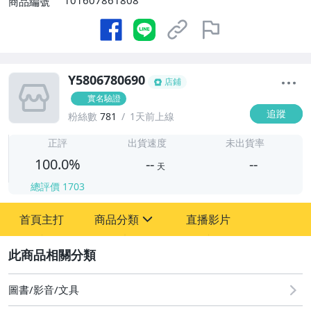
101607861808
商品編號
Y5806780690
店鋪
實名驗證
追蹤
粉絲數
781
1天前上線
-
-
正評
出貨速度
未出貨率
100.0%
--
--
天
總評價
1703
-
首頁主打
商品分類
直播影片
-
sign
其它
2
圖書/影音/文具