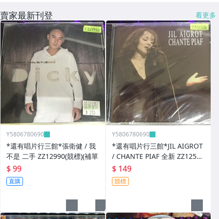
賣家最新刊登
看更多
Y5806780690
Y5806780690
*還有唱片行三館*張衛健 / 我
*還有唱片行三館*JIL AIGROT
不是 二手 ZZ12990(競標)(補單
/ CHANTE PIAF 全新 ZZ12526
(競標)
$ 99
$ 149
直購
競標