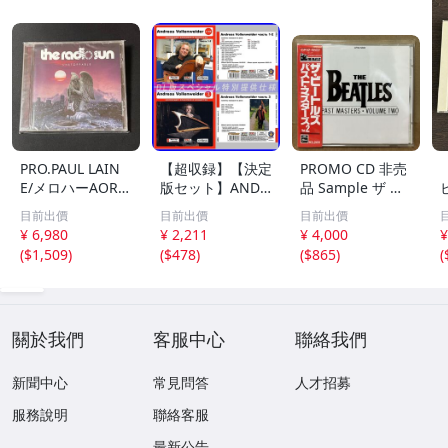
PRO.PAUL LAIN
【超収録】【決定
PROMO CD 非売
E/メロハーAOR◆
版セット】ANDR
品 Sample ザ ビ
THE RADIO SUN/
EAS VOLLENWEI
ートルズ パスト
目前出價
目前出價
目前出價
UNSTOPPABLE
DER CD1+2+3 厳
マスターズ VOL.2
¥ 6,980
¥ 2,211
¥ 4,000
¥
選プレミア音源集
CP32-5602 THE
(
$1,509
)
(
$478
)
(
$865
)
(
MP3CD-DLVer 3
BEATLES / PAST
ディスク♪
MASTERS VOLU
ME TWO 見本盤
關於我們
客服中心
聯絡我們
新聞中心
常見問答
人才招募
服務說明
聯絡客服
最新公告