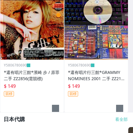
Y5806780690
Y5806780690
*還有唱片三館*濱崎 步 / 原罪
*還有唱片行三館*GRAMMY
二手 ZZ2856(需競標)
NOMINEES 2001 二手 ZZ214
03
$ 149
$ 149
競標
競標
日本代購
看全部