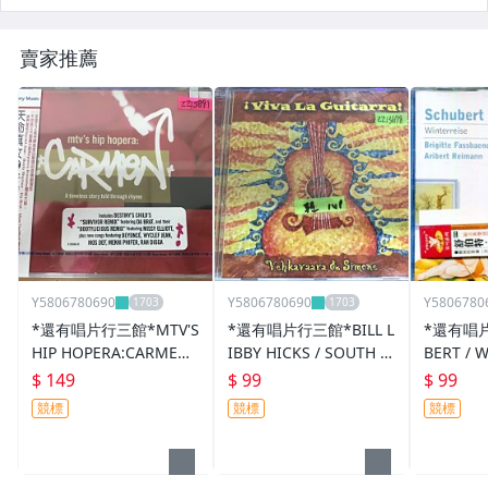
賣家推薦
Y5806780690
Y5806780690
Y5806780
*還有唱片行三館*MTV'S
*還有唱片行三館*BILL L
*還有唱片
HIP HOPERA:CARMEN
IBBY HICKS / SOUTH O
BERT / 
全新 ZZ15891(競標)
F NOWHERE 二手 ZZ13
二手 ZZ6
$ 149
$ 99
$ 99
680(競標)
競標
競標
競標