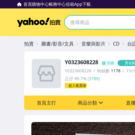
首頁
購物中心
帳務中心
信箱
App下載
Yahoo拍賣
拍賣
圖書/影音/文具
音樂與影片
CD
台
Y0323608228
店鋪
實名
Y0323608228
粉絲數
1178
15
正評
99.7%
(
3789
)
超人氣賣家
首頁主打
商品分類
直
sign
其它