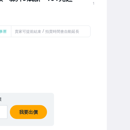
1
/
事曆
賣家可提前結束
拍賣時間會自動延長
價
我要出價