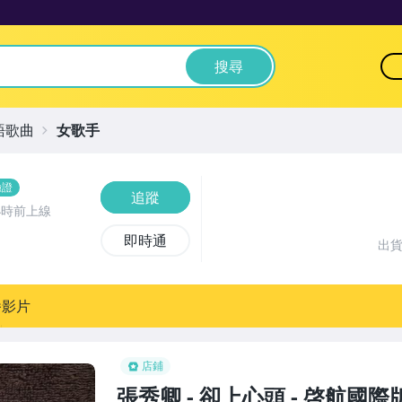
搜尋
語歌曲
女歌手
驗證
追蹤
小時前上線
即時通
出
播影片
店鋪
張秀卿 - 卻上心頭 - 啓航國際版 