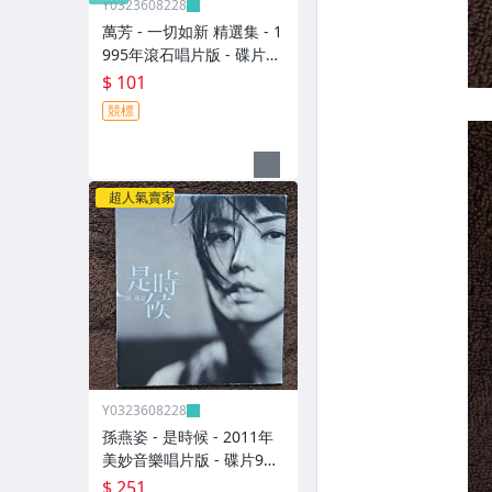
Y0323608228
萬芳 - 一切如新 精選集 - 1
995年滾石唱片版 - 碟片9
成新 附側標 - 101元起標
$ 101
M2365
競標
超人氣賣家
Y0323608228
孫燕姿 - 是時候 - 2011年
美妙音樂唱片版 - 碟片9成
新 無歌詞 - 251元起標 8
$ 251