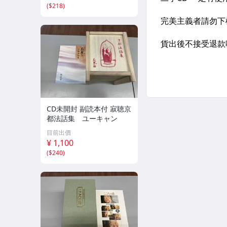
(
$218
)
CD未開封 副読本付 寂聴京
都法話集 ユーキャン
目前出價
¥ 1,100
(
$240
)