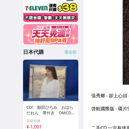
日本代購
看全部
CD! 順田ひろみ おぼら
だれん 帯付き OMCD-1
6 42405
目前出價
¥ 1,001