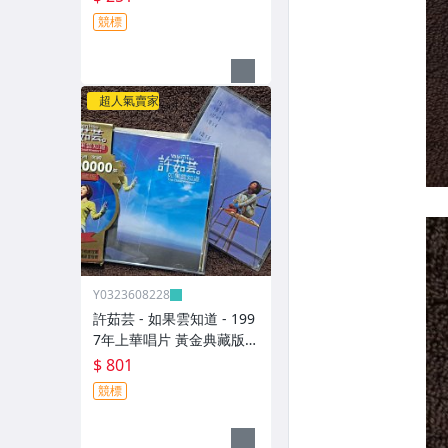
競標
超人氣賣家
Y0323608228
許茹芸 - 如果雲知道 - 199
7年上華唱片 黃金典藏版 -
碟片9成新 附外紙盒+寫真
$ 801
年曆 - 801元起標 大
競標