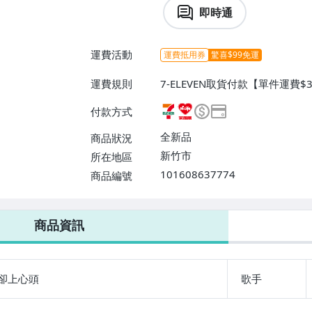
即時通
運費活動
運費抵用券
驚喜$99免運
運費規則
7-ELEVEN取貨付款【單件運費
爾富取貨付款【單件運費$60、消
付款方式
運費$60、滿8件或消費滿$300
全新品
商品狀況
新竹市
所在地區
101608637774
商品編號
7-ELEVEN 運費只要
38
元
不限金額、筆數，筆筆優惠無限次！
商品資訊
卻上心頭
歌手