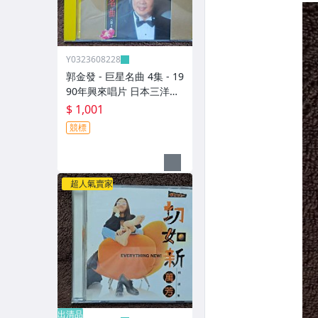
Y0323608228
郭金發 - 巨星名曲 4集 - 19
90年興來唱片 日本三洋盤
- 碟片9成新 無IFPI - 1001
$ 1,001
元起標 M2316
競標
超人氣賣家
出清品