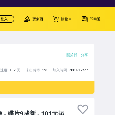
登入
賣東西
購物車
即時通
關於我
分享
貨速度
1~2
天
未出貨率
1%
加入時間
2007/12/27
- 碟片9成新 - 101元起