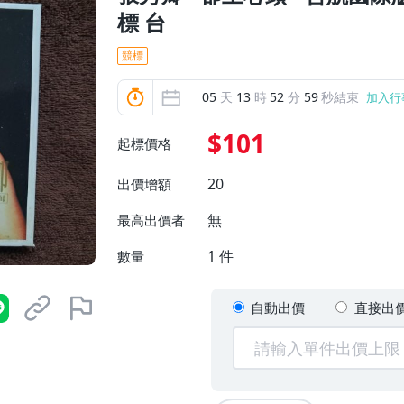
標 台
競標
05
天
13
時
52
分
58
秒結束
加入行
$101
起標價格
20
出價增額
無
最高出價者
1
件
數量
自動出價
直接出