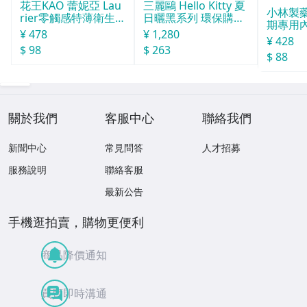
花王KAO 蕾妮亞 Lau
三麗鷗 Hello Kitty 夏
小林製
rier零觸感特薄衛生
日曬黑系列 環保購物
期專用
棉 日用２８個入
袋（M）
¥ 478
¥ 1,280
劑120m
¥ 428
$ 98
$ 263
$ 88
關於我們
客服中心
聯絡我們
新聞中心
常見問答
人才招募
服務說明
聯絡客服
最新公告
手機逛拍賣，購物更便利
商品降價通知
買賣即時溝通