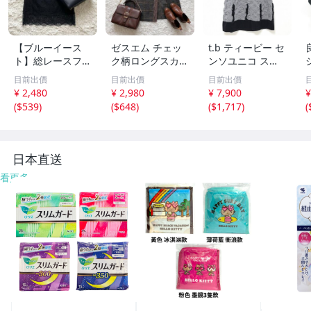
【ブルーイース
ゼスエム チェッ
t.b ティービー セ
ト】総レースフレ
ク柄ロングスカー
ンソユニコ スカ
アスカート ウエ
ト（F）レース切
ート ロング チェ
目前出價
目前出價
目前出價
ストゴム 花柄 黒
り替え バックル
ック ギンガム フ
¥ 2,480
¥ 2,980
¥ 7,900
¥
きれいめ 上品 83
トラッド 下 2733
リル レディース
(
$539
)
(
$648
)
(
$1,717
)
(
9B8C
AB
[a975286]
日本直送
看更多