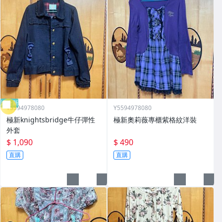
近全新
Y5594978080
Y5594978080
極新knightsbridge牛仔彈性
極新奧莉薇專櫃紫格紋洋裝
外套
$ 1,090
$ 490
直購
直購