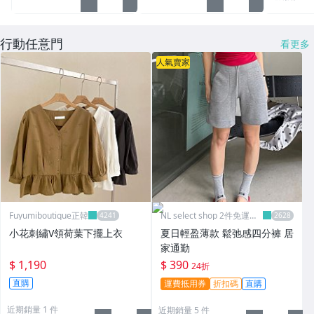
行動任意門
看更多
人氣賣家
Fuyumiboutique正韓
NL select shop 2件免運可
刷卡
小花刺繡V領荷葉下擺上衣
夏日輕盈薄款 鬆弛感四分褲 居
家通勤
$ 1,190
$ 390
24折
直購
運費抵用券
折扣碼
直購
近期銷量 1 件
近期銷量 5 件