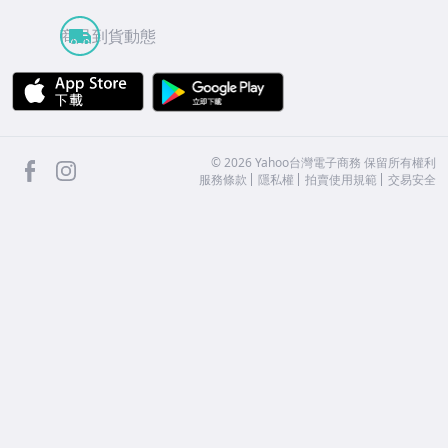
商品到貨動態
APP Store
Google Play
facebook
Instagram
©
2026
Yahoo台灣電子商務 保留所有權利
服務條款
隱私權
拍賣使用規範
交易安全