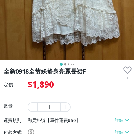
全新0918全蕾絲修身亮麗長裙F
1
$1,890
定價
數量
運費規則
郵局掛號【單件運費$60】
付款方式