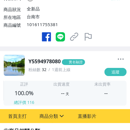
全新品
商品狀況
台南市
所在地區
101611755381
商品編號
Y5594978080
實名驗證
粉絲數
32
1週前上線
追蹤
-
-
正評
出貨速度
未出貨率
100.0%
--
--
天
總評價
116
-
首頁主打
商品分類
直播影片
-
sign