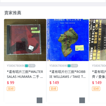
賣家推薦
Y5806780690
Y5806780690
Y5806780
*還有唱片三館*WALTER
*還有唱片行三館*ROBB
*還有唱
SALAS HUMARA 二手 Y
IE WILLIAMS / TAKE TH
齊 / 愛
Y2590 (需競標)
E CROWN 全新 ZZ5889
15376(
$ 99
$ 149
$ 149
(需競標)
競標
競標
競標