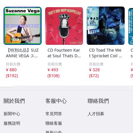
【特別出品】SUZ
CD Fourteen Kar
CD Toad The We
C
ANNE VEGA スザ
at Soul Thats Do
t Sprocket Coil C
s
ンヌ・ヴェガ 精
o-Wapp Acappel
K67862 Columbi
O
目前出價
目前出價
目前出價
選集 100歌 音楽D
la PCCY00374 Ca
a /00110
5
¥ 880
¥ 493
¥ 328
¥
L(MP3CD)☆
nyon Internatio
0
(
$192
)
(
$108
)
(
$72
)
(
nal /00110
關於我們
客服中心
聯絡我們
新聞中心
常見問答
人才招募
服務說明
聯絡客服
最新公告