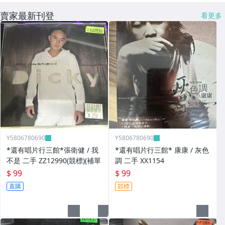
賣家最新刊登
看更多
Y5806780690
Y5806780690
*還有唱片行三館*張衛健 / 我
*還有唱片行三館* 康康 / 灰色
不是 二手 ZZ12990(競標)(補單
調 二手 XX1154
$ 99
$ 99
直購
競標