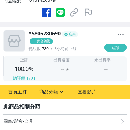
101614266794
商品編號
Y5806780690
店鋪
實名驗證
追蹤
粉絲數
780
3小時前上線
-
-
正評
出貨速度
未出貨率
100.0%
--
--
天
總評價
1701
-
首頁主打
商品分類
直播影片
-
sign
其它
2
圖書/影音/文具