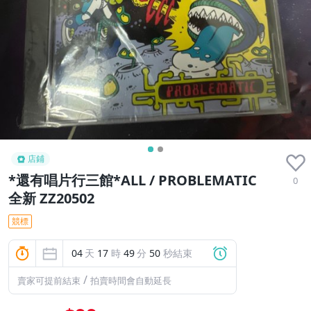
店鋪
*還有唱片行三館*ALL / PROBLEMATIC
0
全新 ZZ20502
競標
04
天
17
時
49
分
49
秒結束
/
賣家可提前結束
拍賣時間會自動延長