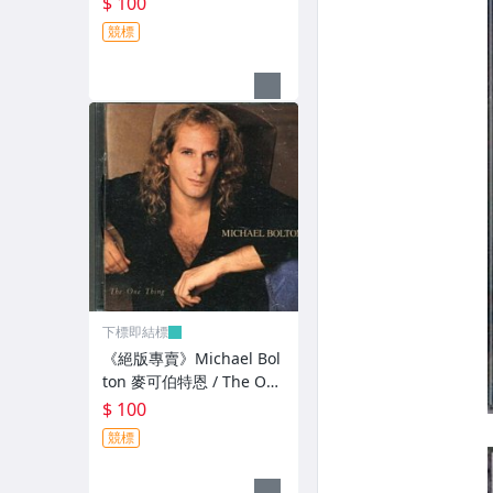
$ 100
競標
下標即結標
《絕版專賣》Michael Bol
ton 麥可伯特恩 / The One
Thing 唯一的愛 (無IFPI)
$ 100
競標