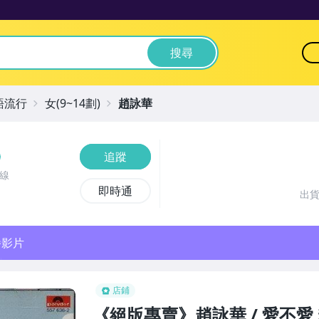
搜尋
語流行
女(9~14劃)
趙詠華
追蹤
線
即時通
出
播影片
店鋪
《絕版專賣》趙詠華 / 愛不愛 精