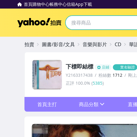
首頁
購物中心
帳務中心
信箱
App下載
Yahoo拍賣
拍賣
圖書/影音/文具
音樂與影片
CD
華
下標即結標
店鋪
實名驗證
Y2163317438
粉絲數
1712
剛上
正評
100.0%
(
5385
)
首頁主打
商品分類
直
sign
其它