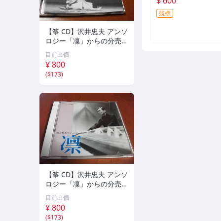
$ 600
競標
【筝 CD】沢井忠夫 アンソ
ロジー「凜」からの分売
沢井忠夫作品集 ライブ 風
目前出價
衣、水の声、枯野砧、五節
¥ 800
の舞、ファンタジア (限
(
$173
)
定）
【筝 CD】沢井忠夫 アンソ
ロジー「凜」からの分売
沢井忠夫 作品集 第三集
目前出價
“光る海”（限定販売） 200
¥ 800
1
(
$173
)