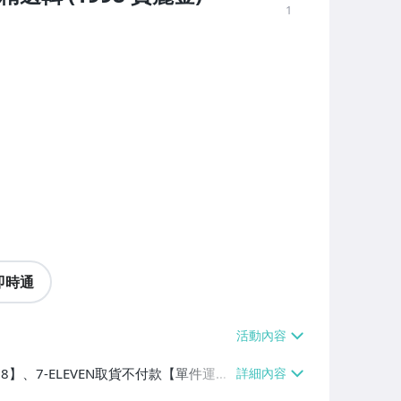
1
即時通
38】、7-ELEVEN取貨不付款【單件運費
費$60】