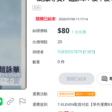
競標
競標已結束
2026/07/06 11:17:14
$80
結標價格
1
次出價
20
出價增額
Y2830557879
(
1387
)
得標者
0
件
數量
競標已結束
運費活動
運費抵用券
週末7-11免運
運費規則
7-ELEVEN取貨付款【單件運費$
$38】、萊爾富取貨付款【單件運