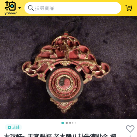
店鋪
古玩軒~.天官賜福 老木雕八卦朱漆貼金 擺
1