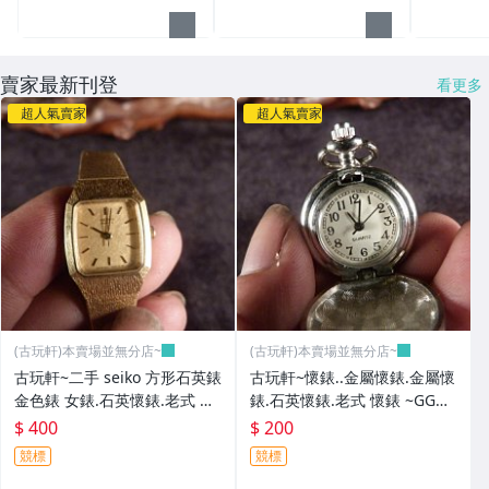
賣家最新刊登
看更多
超人氣賣家
超人氣賣家
(古玩軒)本賣場並無分店~
(古玩軒)本賣場並無分店~
古玩軒~二手 seiko 方形石英錶
古玩軒~懷錶..金屬懷錶.金屬懷
金色錶 女錶.石英懷錶.老式 懷
錶.石英懷錶.老式 懷錶 ~GGG9
錶 ~GGG92
1
$ 400
$ 200
競標
競標