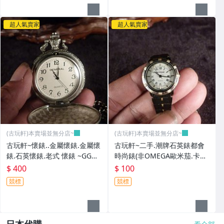
超人氣賣家
超人氣賣家
(古玩軒)本賣場並無分店~
(古玩軒)本賣場並無分店~
古玩軒~懷錶..金屬懷錶.金屬懷
古玩軒~二手.潮牌石英錶都會
錶.石英懷錶.老式 懷錶 ~GGG9
時尚錶(非OMEGA歐米茄.卡迪
0
亞.浪琴.大海馬)GGG89
$ 400
$ 100
競標
競標
日本代購