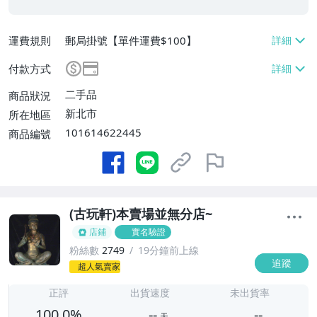
運費規則
郵局掛號【單件運費$100】
付款方式
二手品
商品狀況
新北市
所在地區
101614622445
商品編號
(古玩軒)本賣場並無分店~
店鋪
實名驗證
粉絲數
2749
19分鐘前上線
追蹤
-
超人氣賣家
-
正評
出貨速度
未出貨率
100.0%
--
--
天