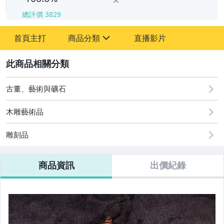
總評價
3829
-
-
首頁主打
商品分類
直播影片
sign
其它
2
古董、藝術與礦石
木雕藝術品
雕刻品
商品資訊
出價紀錄