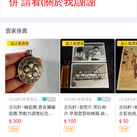
賣家推薦
超人氣賣家
超人氣賣家
超人氣賣
(古玩軒)本賣場並無
(古玩軒)本賣場並無
(古玩軒)
分店~
分店~
分店~
古玩軒~鑰匙圈.貴金屬鑰
古玩軒~老照片.黑白相
古玩軒~
匙圈.勞動力調查紀念鑰
片.早期普賢幼稚園.校外
古彩色相
匙圈(非獎章.獎牌.別針.
教學.全體師生合影HHH9
司電線杆
$ 300
$ 100
$ 50
徽章.紀念章.胸章)GHI75
09
磚瓦房前.
競標
競標
競標
4