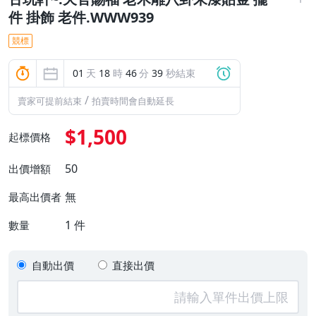
件 掛飾 老件.WWW939
競標
01
天
18
時
46
分
38
秒結束
/
賣家可提前結束
拍賣時間會自動延長
$1,500
起標價格
50
出價增額
無
最高出價者
1
件
數量
自動出價
直接出價