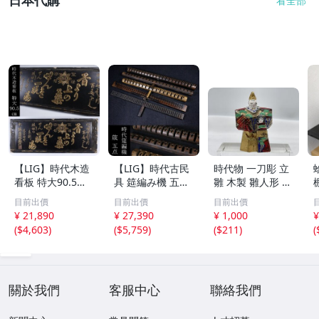
看全部
【LIG】時代木造
【LIG】時代古民
時代物 一刀彫 立
看板 特大90.5㎝
具 筵編み機 五点
雛 木製 雛人形 木
金彩 本舗 高田徳
むしろ編み 筬 お
彫彩色 小型 2.2×
目前出價
目前出價
目前出價
左衛門 古美術品
さ 農具 古道具 26
3.5×H5.7cm ひな
¥ 21,890
¥ 27,390
¥ 1,000
¥
2606.676
04.458
祭り 郷土玩具 木
(
$4,603
)
(
$5,759
)
(
$211
)
(
工芸 置物 木彫人
形(B24136)
關於我們
客服中心
聯絡我們