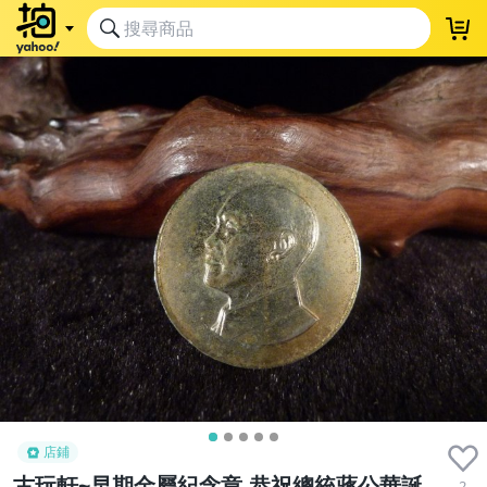
店鋪
古玩軒~早期金屬紀念章.恭祝總統蔣公華誕
2