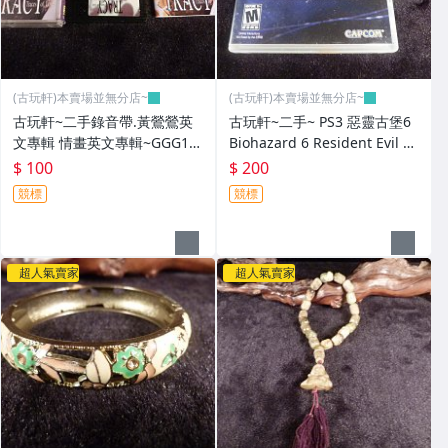
(古玩軒)本賣場並無分店~
(古玩軒)本賣場並無分店~
古玩軒~二手錄音帶.黃鶯鶯英
古玩軒~二手~ PS3 惡靈古堡6
文專輯 情畫英文專輯~GGG10
Biohazard 6 Resident Evil 6
1
-英文~GGG100
$ 100
$ 200
競標
競標
超人氣賣家
超人氣賣家