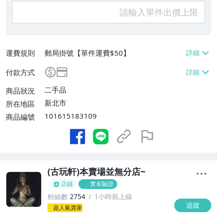
運費規則
郵局掛號【單件運費$50】
付款方式
二手品
商品狀況
新北市
所在地區
101615183109
商品編號
(古玩軒)本賣場並無分店~
店鋪
實名驗證
粉絲數
2754
1小時前上線
追蹤
-
超人氣賣家
-