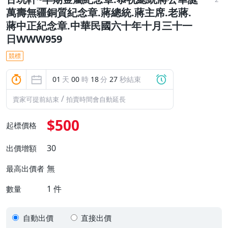
萬壽無疆銅質紀念章.蔣總統.蔣主席.老蔣.
蔣中正紀念章.中華民國六十年十月三十一
日WWW959
競標
01
天
00
時
18
分
26
秒結束
/
賣家可提前結束
拍賣時間會自動延長
$500
起標價格
30
出價增額
無
最高出價者
1
件
數量
自動出價
直接出價