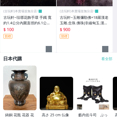
(古玩軒)本賣場並無分店~
(古玩軒)本賣場並無分店~
古玩軒~琺瑯花飾手環 手鐲 寬
古玩軒~玉雕彌勒佛+18羅漢老
約1.4公分內圍直徑約6.1公分
玉雕.念珠.佛珠(非緬甸玉.漢白
(非緬甸玉.翡翠.藍寶)GGG99
玉.雞血石.紫羅藍.舒俱萊.綠松
$ 100
$ 900
石.澎湖文石)GGG98
競標
競標
日本代購
看全部
鋳銅 花瓶 花器 花
高さ 25 cm 仏像
藪内佐斗司 ぶっ