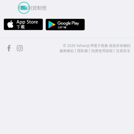
商品到貨動態
APP Store
Google Play
facebook
Instagram
©
2026
Yahoo台灣電子商務 保留所有權利
服務條款
隱私權
拍賣使用規範
交易安全