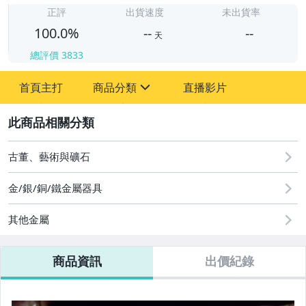
正評
出貨速度
未出貨率
100.0%
--
--
天
總評價
3833
-
-
首頁主打
商品分類
直播影片
sign
其它
2
古董、藝術與礦石
金/銀/銅/鐵金屬器具
其他金屬
商品資訊
出價紀錄