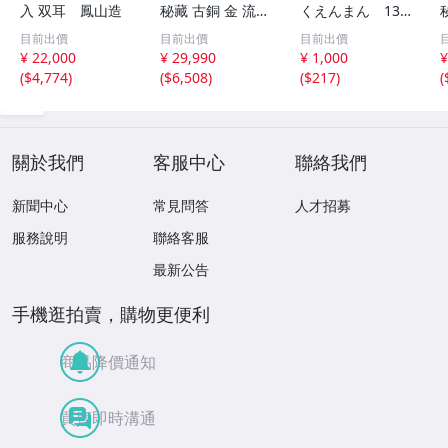
入 双耳 鳳山造
秘藏 古銅 金 流金
くえんまん 13
彫 彌勒佛 仏教 宗
2/150 共箱 置
目前出價
目前出價
目前出價
教 供養品 古賞物
物 ブロンズ 縁
¥ 22,000
¥ 29,990
¥ 1,000
¥
廃寺旧蔵 唐物 旧
起物 せんとく
(
$4,774
)
(
$6,508
)
(
$217
)
(
家蔵出し 時代物
ん ブックエンド
極細工
（本物保証）C65
關於我們
客服中心
聯絡我們
新聞中心
常見問答
人才招募
服務說明
聯絡客服
最新公告
手機逛拍賣，購物更便利
商品降價通知
買賣即時溝通