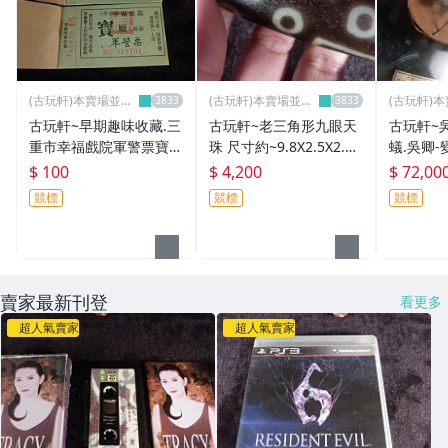
(古玩軒)本賣場並無
(古玩軒)本賣場並無
(古玩軒)
分店~
分店~
分店~
古玩軒~早期趣味收藏.三
古玩軒~老三角形九眼天
古玩軒~
重市幸福戲院軍警票寶廳
珠 尺寸約~9.8X2.5X2.4
蟻.吳卿-
入場券電影票.三本一標
公分非常少有(非琥珀.蜜
048.銀雕
$ 100
$ 4,200
$ 72,00
(非小飛俠.無敵鐵金剛.大
蠟.琥珀.花珀.藍珀)EEE99
金雕.)JJJ9
競標
競標
競標
同寶寶)QQQ554
0
賣家最新刊登
看更多
超人氣賣家
超人氣賣家