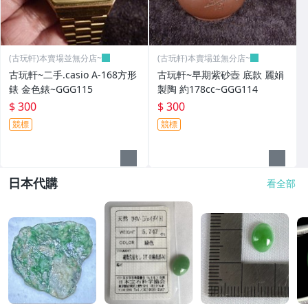
(古玩軒)本賣場並無分店~
(古玩軒)本賣場並無分店~
古玩軒~二手.casio A-168方形
古玩軒~早期紫砂壺 底款 麗娟
錶 金色錶~GGG115
製陶 約178cc~GGG114
$ 300
$ 300
競標
競標
日本代購
看全部