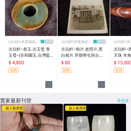
(古玩軒)本賣場並無
(古玩軒)本賣場並無
(古玩軒)
分店~
分店~
分店~
古玩軒~老玉.古玉璧 青
古玩軒~相片.老照片.黑
古玩軒~
玉璧~(非和闐玉.台灣藍
白相片.早期學生與台中
天珠 羊角
寶.玫瑰石.澎湖文石.雞血
霧峰省議會.早期台中霧
眼珠 尺寸約115x19x19.
$ 4,800
$ 80
$ 15,00
石.壽山石)WWW596
峰省議會.現在改為紀念
5mm
競標
競標
競標
園區.臺灣省諮議會.議事
大樓KKK57
賣家最新刊登
看更多
超人氣賣家
超人氣賣家