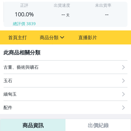
正評
出貨速度
未出貨率
100.0%
--
--
天
總評價
3839
-
-
首頁主打
商品分類
直播影片
sign
其它
2
古董、藝術與礦石
玉石
緬甸玉
配件
商品資訊
出價紀錄