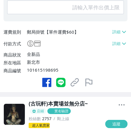
運費規則
郵局掛號【單件運費$60】
付款方式
全新品
商品狀況
新北市
所在地區
101615198695
商品編號
(古玩軒)本賣場並無分店~
店鋪
實名驗證
粉絲數
2757
剛上線
追蹤
-
超人氣賣家
-