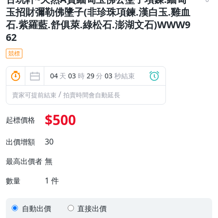
玉招財彌勒佛墬子(非珍珠項鍊.漢白玉.雞血
石.紫羅藍.舒俱萊.綠松石.澎湖文石)WWW9
62
競標
04
天
03
時
29
分
02
秒結束
/
賣家可提前結束
拍賣時間會自動延長
$500
起標價格
30
出價增額
無
最高出價者
1
件
數量
自動出價
直接出價