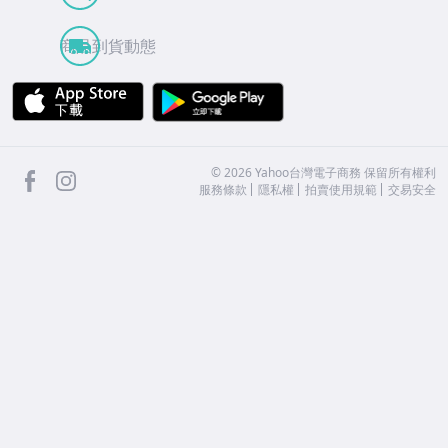
商品到貨動態
APP Store
Google Play
facebook
Instagram
©
2026
Yahoo台灣電子商務 保留所有權利
服務條款
隱私權
拍賣使用規範
交易安全