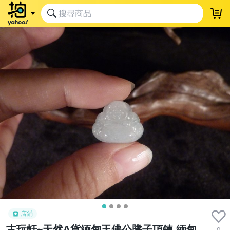
店鋪
古玩軒~天然A貨緬甸玉佛公墬子項鍊.緬甸
0