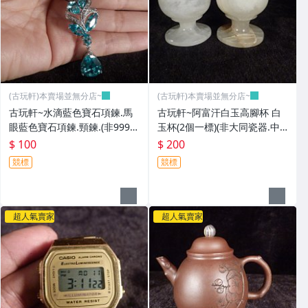
(古玩軒)本賣場並無分店~
(古玩軒)本賣場並無分店~
古玩軒~水滴藍色寶石項鍊.馬
古玩軒~阿富汗白玉高腳杯 白
眼藍色寶石項鍊.頸鍊.(非999純
玉杯(2個一標)(非大同瓷器.中
金項鍊.銀項鍊.銀鍊.銀手環)GG
華陶瓷.金門陶瓷)GGG116
$ 100
$ 200
G122
競標
競標
超人氣賣家
超人氣賣家