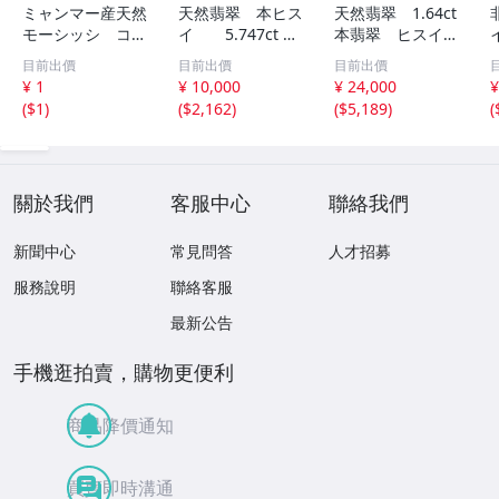
ミャンマー産天然
天然翡翠 本ヒス
天然翡翠 1.64ct
モーシッシ コス
イ 5.747ct 日
本翡翠 ヒスイ
モクロア 翡翠輝
宝協ソーティン
ジェイダイト ル
目前出價
目前出價
目前出價
石 原石20.16g^
グ ルース
ース
¥ 1
¥ 10,000
¥ 24,000
¥
^激レア石^ ^
天然ひすい
(
$1
)
(
$2,162
)
(
$5,189
)
(
關於我們
客服中心
聯絡我們
新聞中心
常見問答
人才招募
服務說明
聯絡客服
最新公告
手機逛拍賣，購物更便利
商品降價通知
買賣即時溝通