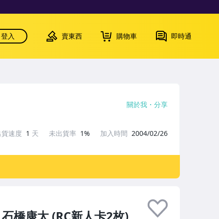
登入
賣東西
購物車
即時通
關於我
分享
出貨速度
1
天
未出貨率
1%
加入時間
2004/02/26
 石橋康太 (RC新人卡2枚)