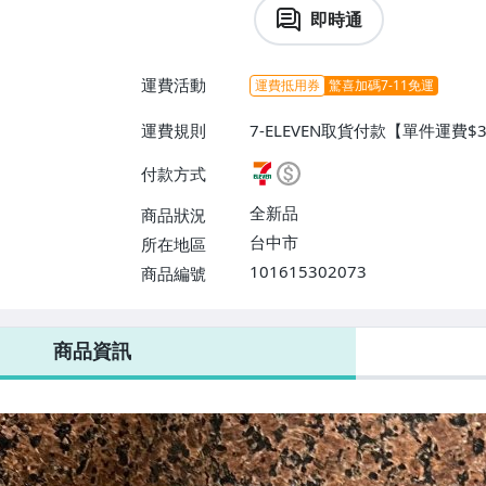
即時通
運費活動
運費抵用券
驚喜加碼7-11免運
運費規則
7-ELEVEN取貨付款【單件運費$
$38】、宅配/貨運【單件運費$
付款方式
【單件運費$31、滿10件或消費
$60】
全新品
商品狀況
台中市
所在地區
101615302073
商品編號
7-ELEVEN 運費只要
38
元
不限金額、筆數，筆筆優惠無限次！
商品資訊