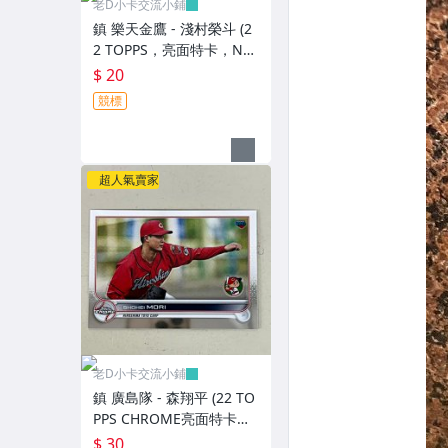
老D小卡交流小鋪
鎮 樂天金鷹 - 淺村榮斗 (2
2 TOPPS，亮面特卡，NO.
115)
$ 20
競標
超人氣賣家
老D小卡交流小鋪
鎮 廣島隊 - 森翔平 (22 TO
PPS CHROME亮面特卡，
NO.175) RC新人卡
$ 30