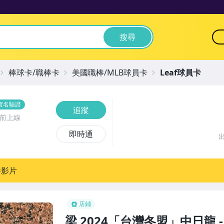
搜尋
棒球卡/職棒卡
美國職棒/MLB球員卡
Leaf球員卡
實名驗證
追蹤
鐘前上線
即時通
播影片
店鋪
梁 2024「台灣冬盟」中日龍 -