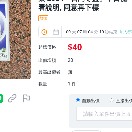
看說明, 同意再下標
競標
00
天
07
時
04
分
17
秒結束
加入行
$40
起標價格
20
出價增額
無
最高出價者
1
件
數量
自動出價
直接出