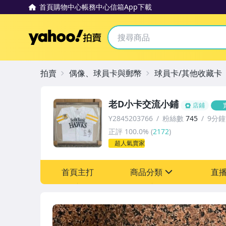
首頁
購物中心
帳務中心
信箱
App下載
Yahoo拍賣
拍賣
偶像、球員卡與郵幣
球員卡/其他收藏卡
老D小卡交流小鋪
店鋪
Y2845203766
粉絲數
745
9分
正評
100.0%
(
2172
)
超人氣賣家
首頁主打
商品分類
直
sign
其它