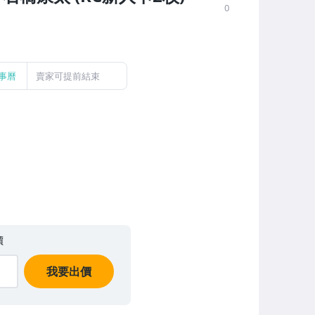
0
事曆
賣家可提前結束
價
我要出價