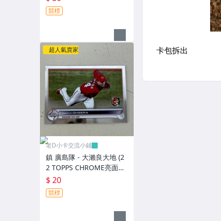
競標
超人氣賣家
老D小卡交流小鋪
鎮 廣島隊 - 大瀨良大地 (2
2 TOPPS CHROME亮面特
卡，NO.176)
$ 20
競標