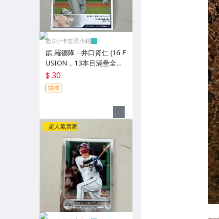
老D小卡交流小鋪
鎮 羅德隊 - 井口資仁 (16 F
USION，13本目滿壘全壘
打，NO.064) BBM活動
$ 30
卡，有鋼印
競標
超人氣賣家