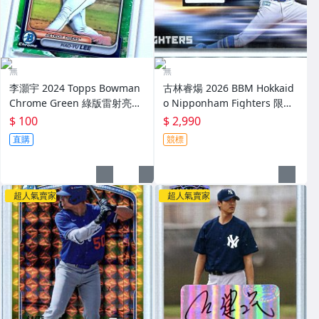
無
無
李灝宇 2024 Topps Bowman
古林睿煬 2026 BBM Hokkaid
Chrome Green 綠版雷射亮面
o Nipponham Fighters 限量
球卡～
30張新人實戰多色 Patch主場
$ 100
$ 2,990
球衣卡 RC～
直購
競標
超人氣賣家
超人氣賣家