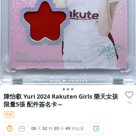
陳怡叡 Yuri 2024 Rakuten Girls 樂天女孩
15
限量5張 配件簽名卡～
競標
06
天
02
時
03
分
48
秒結束