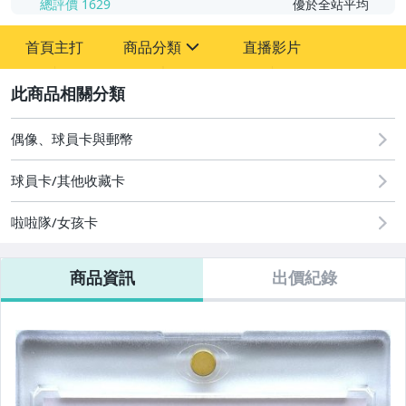
總評價
1629
優於全站平均
首頁主打
商品分類
直播影片
sign
2
成人專區
玩具、模型與公仔
偶像、球員卡與郵幣
偶像、球員卡與郵幣
球員卡/其他收藏卡
啦啦隊/女孩卡
商品資訊
出價紀錄