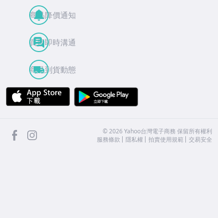
商品降價通知
買賣即時溝通
商品到貨動態
APP Store
Google Play
facebook
Instagram
©
2026
Yahoo台灣電子商務 保留所有權利
服務條款
隱私權
拍賣使用規範
交易安全