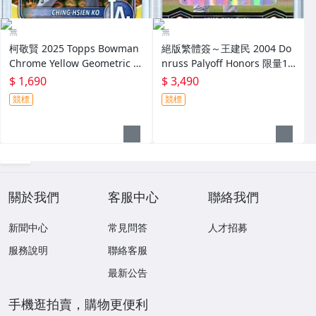
無
無
柯敬賢 2025 Topps Bowman
絕版繁體簽～王建民 2004 Do
Chrome Yellow Geometric R
nruss Palyoff Honors 限量10
efractor 限量75張黃亮新人卡
0張簽名卡～
$ 1,690
$ 3,490
RC～
競標
競標
關於我們
客服中心
聯絡我們
新聞中心
常見問答
人才招募
服務說明
聯絡客服
最新公告
手機逛拍賣，購物更便利