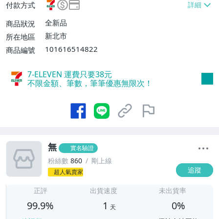
付款方式
號【單件運費$60、滿20件或消費滿$5000
0免運費】
全新品
商品狀況
新北市
所在地區
101616514822
商品編號
7-ELEVEN 運費只要
38
元
不限金額、筆數，筆筆優惠無限次！
無
實名驗證
粉絲數
860
剛上線
追蹤
超人氣賣家
1
正評
出貨速度
未出貨率
99.9%
1
0%
天