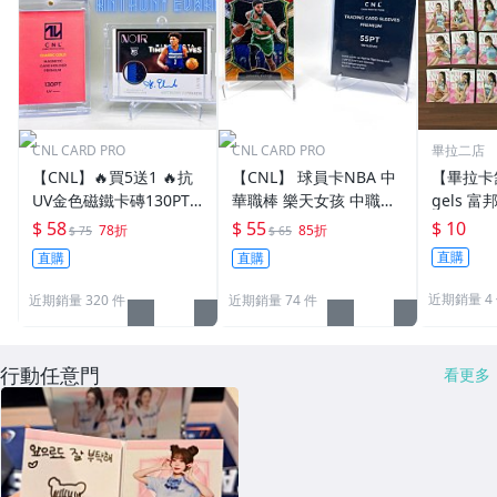
CNL CARD PRO
CNL CARD PRO
畢拉二店
【CNL】🔥買5送1 🔥抗
【CNL】 球員卡NBA 中
【畢拉卡舖
UV金色磁鐵卡磚130PT
華職棒 樂天女孩 中職啦
gels 
球員卡NBA 中華職棒 樂
啦隊T1 P+ 薄膜 卡膜55P
粉紅平行
$ 58
$ 55
$ 10
78折
85折
$ 75
$ 65
天女孩 中職啦啦隊 Passi
t(35pt也適用)
東東 秀秀子 檸檬 潔米
直購
直購
直購
on Sisters 保護 P+ 卡磚
橘子 蓁蓁
游 朱朱 
近期銷量 4
近期銷量 320 件
近期銷量 74 件
行動任意門
看更多