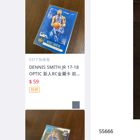
0317 快來逛
DENNIS SMITH JR 17-18
OPTIC 新人RC金屬卡 前後
圖
$ 59
競標