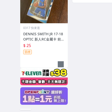
0317 快來逛
DENNIS SMITH JR 17-18
OPTIC 新人RC金屬卡 前後
圖
$ 25
競標