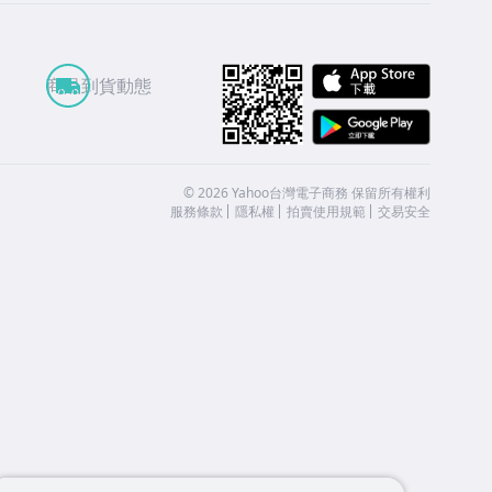
APP St
商品到貨動態
Google
©
2026
Yahoo台灣電子商務 保留所有權利
服務條款
隱私權
拍賣使用規範
交易安全