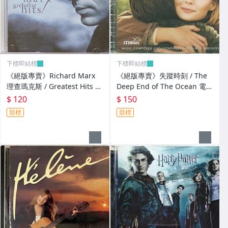
下標即結標
下標即結標
《絕版專賣》Richard Marx
《絕版專賣》失蹤時刻 / The
理查瑪克斯 / Greatest Hits 精
Deep End of The Ocean 電影
選輯
原聲帶
$ 120
$ 150
競標
競標