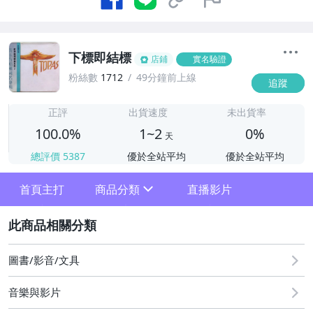
下標即結標
店鋪
實名驗證
粉絲數
1712
49分鐘前上線
追蹤
1
正評
出貨速度
未出貨率
100.0%
1~2
0%
天
總評價
5387
優於全站平均
優於全站平均
首頁主打
商品分類
直播影片
sign
2
其它
圖書/影音/文具
音樂與影片