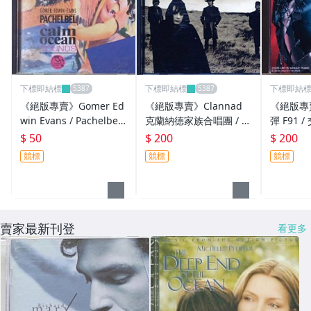
下標即結標
下標即結標
下標即結
《絕版專賣》Gomer Ed
《絕版專賣》Clannad
《絕版專
win Evans / Pachelbel
克蘭納德家族合唱團 / B
彈 F91 
帕海貝爾 (無IFPI)
anba 愛爾蘭 (歐版.無IFP
$ 50
$ 200
$ 200
I)
競標
競標
競標
賣家最新刊登
看更多