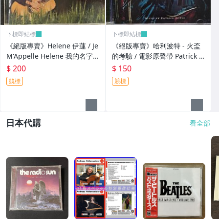
下標即結標
下標即結標
《絕版專賣》Helene 伊蓮 / Je
《絕版專賣》哈利波特 - 火盃
M'Appelle Helene 我的名字
的考驗 / 電影原聲帶 Patrick D
叫伊蓮 (無IFPI)
oyle
$ 200
$ 150
競標
競標
日本代購
看全部