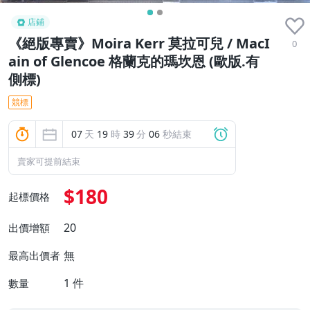
店鋪
《絕版專賣》Moira Kerr 莫拉可兒 / MacI
0
ain of Glencoe 格蘭克的瑪坎恩 (歐版.有
側標)
競標
07
天
19
時
39
分
05
秒結束
賣家可提前結束
$180
起標價格
20
出價增額
無
最高出價者
1
件
數量