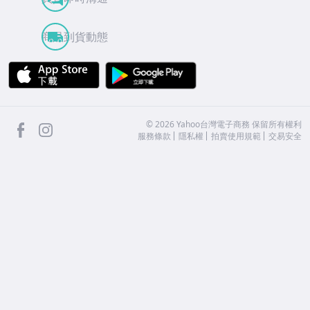
商品到貨動態
APP Store
Google Play
facebook
Instagram
©
2026
Yahoo台灣電子商務 保留所有權利
服務條款
隱私權
拍賣使用規範
交易安全