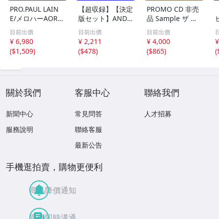
PRO.PAUL LAIN
【超収録】【決定
PROMO CD 非売
E/メロハーAOR◆
版セット】ANDR
品 Sample ザ ビ
THE RADIO SUN/
EAS VOLLENWEI
ートルズ パスト
目前出價
目前出價
目前出價
UNSTOPPABLE
DER CD1+2+3 厳
マスターズ VOL.2
¥ 6,980
¥ 2,211
¥ 4,000
¥
選プレミア音源集
CP32-5602 THE
(
$1,509
)
(
$478
)
(
$865
)
(
MP3CD-DLVer 3
BEATLES / PAST
ディスク♪
MASTERS VOLU
ME TWO 見本盤
關於我們
客服中心
聯絡我們
新聞中心
常見問答
人才招募
服務說明
聯絡客服
最新公告
手機逛拍賣，購物更便利
商品降價通知
買賣即時溝通