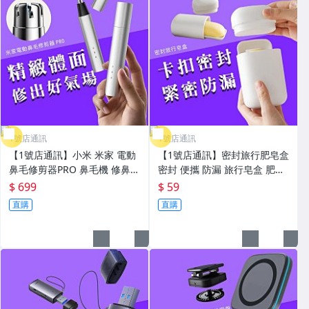
1號店通訊
1號店通訊
【1號店通訊】小米 米家 電動
【1號店通訊】密封旅行肥皂盒
鼻毛修剪器PRO 鼻毛機 修鼻毛
密封 便攜 防漏 旅行皂盒 肥皂
鼻毛剪 除鼻毛器 電動鼻毛剪
盒 瀝水皂盒 旅行 家用 攜帶式
$ 699
$ 59
除鼻毛機 剪鼻毛器【G0611
外出皂盒 可拆洗【E11292】
直購
直購
1】