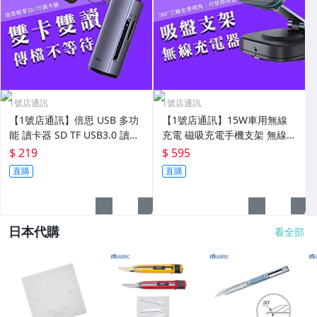
1號店通訊
1號店通訊
【1號店通訊】倍思 USB 多功
【1號店通訊】15W車用無線
能 讀卡器 SD TF USB3.0 讀卡
充電 磁吸充電手機支架 無線車
機 手機 電腦【C06222】
充 真空 適用 iPhone 17/16/15
$ 219
$ 595
【G03193】
直購
直購
日本代購
看全部