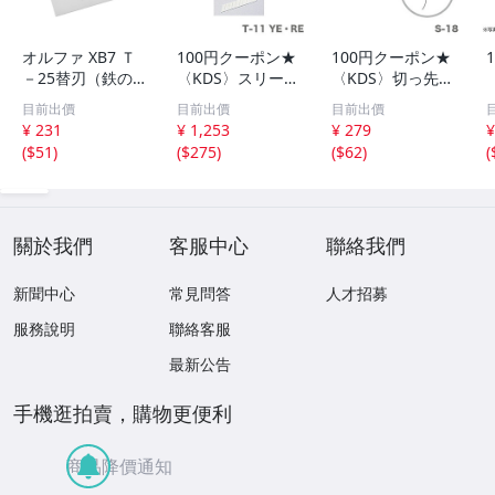
オルファ XB7 Ｔ
100円クーポン★
100円クーポン★
－25替刃（鉄の
〈KDS〉スリーウ
〈KDS〉切っ先カ
爪25ミリ替刃） 1
ェイ 赤 T-11 R
ッター S-18 JA
目前出價
目前出價
目前出價
0枚入 OLFA
E JAN：495418
N：4954183138
¥ 231
¥ 1,253
¥ 279
¥
3129835
868
4
(
$51
)
(
$275
)
(
$62
)
(
關於我們
客服中心
聯絡我們
新聞中心
常見問答
人才招募
服務說明
聯絡客服
最新公告
手機逛拍賣，購物更便利
商品降價通知