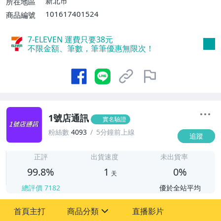
新北市
所在地區
101617401524
商品編號
7-ELEVEN 運費只要
38
元
不限金額、筆數，筆筆優惠無限次！
1號店通訊
實名驗證
粉絲數
4093
5分鐘前上線
追蹤
1
正評
出貨速度
未出貨率
99.8%
1
0%
天
總評價
7182
優於全站平均
首頁主打
商品分類
直播影片
sign