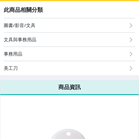
2
寵物用品與水族
圖書/影音/文具
圖書/影音/文具
文具與事務用品
手機、配件與通訊
事務用品
汽機車精品百貨
美工刀
居家、家具與園藝
商品資訊
手錶與飾品配件
美容保養與彩妝
女包精品與女鞋
家電與影音視聽
電腦、平板與周邊