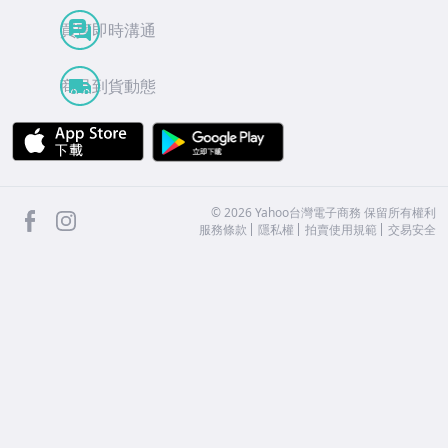
買賣即時溝通
商品到貨動態
APP Store
Google Play
facebook
Instagram
©
2026
Yahoo台灣電子商務 保留所有權利
服務條款
隱私權
拍賣使用規範
交易安全