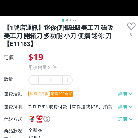
【1號店通訊】迷你便攜磁吸美工刀 磁吸
0
美工刀 開箱刀 多功能 小刀 便攜 迷你 刀
【E11183】
$19
定價
累積銷量
2
件
數量
運費活動
運費抵用券
驚喜$99免運
運費規則
7-ELEVEN取貨付款【單件運費$38、消費滿
$599免運費】、萊爾富取貨付款【單件運
付款方式
費$60、消費滿$599免運費】、面交/自取/
不寄送【免運費】、大型/超重物品運送
全新品
商品狀況
【單件運費$150、消費滿$3990免運費】