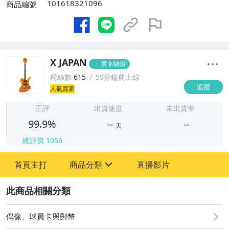
101618321096
商品編號
X JAPAN
實名驗證
粉絲數
615
59分鐘前上線
追蹤
人氣賣家
-
-
正評
出貨速度
未出貨率
99.9%
--
--
天
總評價
1056
-
首頁主打
商品分類
直播影片
-
sign
玩具、模型與公仔
2
偶像、球員卡與郵幣
偶像、球員卡與郵幣