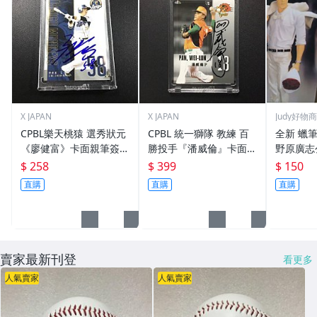
X JAPAN
X JAPAN
Judy好物
CPBL樂天桃猿 選秀狀元
CPBL 統一獅隊 教練 百
全新 蠟
《廖健富》卡面親筆簽名
勝投手『潘威倫』卡面親
野原廣志公
卡。棒球 簽名球卡 球員
筆簽名卡。簽名球卡 球
150元~
$ 258
$ 399
$ 150
卡.1
員卡.1
直購
直購
直購
賣家最新刊登
看更多
人氣賣家
人氣賣家