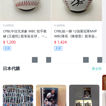
X JAPAN
X JAPAN
CPBL中信兄弟象 WBC 投手教
CPBL統一獅 12強賽冠軍MVP
練 [王建民] 親筆簽名球 。一般
WBC隊長《陳傑憲》親筆簽名
空白簽名棒球上.1
球。一般空白簽名棒球上.1
$ 1,200
$ 1,424
直購
直購
日本代購
看全部