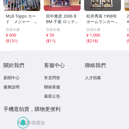
MLB Topps カー
田中雅彦 2006 B
松井秀喜 1998年
2
ド メジャー 1
BM 千葉 ロッテ
ホームランカード
00枚 2
マリーンズ トレ
150号 記念カード
m
目前出價
目前出價
目前出價
カ プロ野球 カー
3枚セット 読売ジ
h
¥ 600
¥ 50
¥ 1,000
¥
ド M37 スポーツ
ャイアンツ 日本
(
$131
)
(
$11
)
(
$218
)
(
アスリート トレ
テレビ 劇空間プ
ーディングカード
ロ野球
NPB
關於我們
客服中心
聯絡我們
新聞中心
常見問答
人才招募
服務說明
聯絡客服
最新公告
手機逛拍賣，購物更便利
商品降價通知