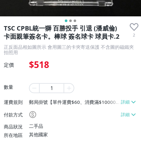
TSC CPBL統一獅 百勝投手 引退 (潘威倫)
2
卡面親筆簽名卡。棒球 簽名球卡 球員卡.2
正反面品相如圖所示 會用圖三的卡夾寄送保護 不含圖的磁鐵夾
拍照用
$518
定價
數量
運費規則
郵局掛號【單件運費$60、消費滿$10000
免運費】
付款方式
二手品
商品狀況
其他國家
所在地區