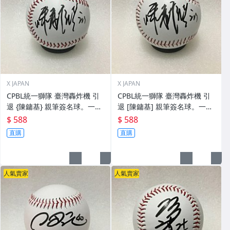
X JAPAN
X JAPAN
CPBL統一獅隊 臺灣轟炸機 引
CPBL統一獅隊 臺灣轟炸機 引
退 {陳鏞基} 親筆簽名球。一般
退 [陳鏞基] 親筆簽名球。一般
空白簽名棒球上.1
空白簽名棒球上.0
$ 588
$ 588
直購
直購
人氣賣家
人氣賣家