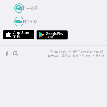
買賣即時溝通
商品到貨動態
APP Store
Google Play
facebook
Instagram
©
2026
Yahoo台灣電子商務 保留所有權利
服務條款
隱私權
拍賣使用規範
交易安全