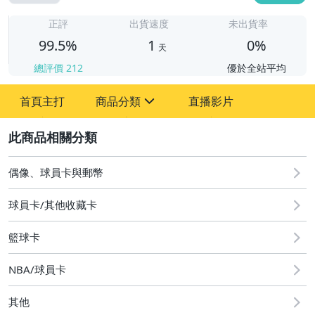
1
正評
出貨速度
未出貨率
99.5%
1
0%
天
總評價
212
優於全站平均
首頁主打
商品分類
直播影片
sign
2
偶像、球員卡與郵幣
偶像、球員卡與郵幣
球員卡/其他收藏卡
籃球卡
NBA/球員卡
其他