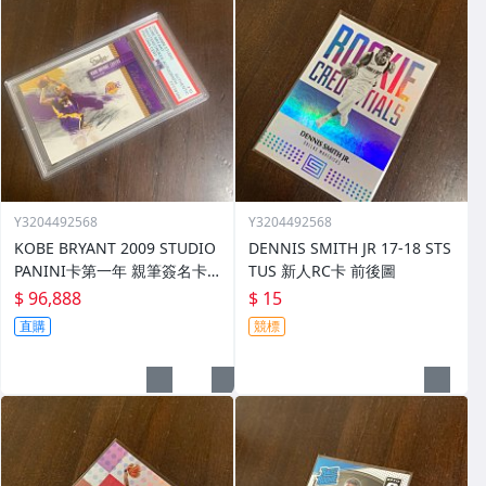
Y3204492568
Y3204492568
KOBE BRYANT 2009 STUDIO
DENNIS SMITH JR 17-18 STS
PANINI卡第一年 親筆簽名卡
TUS 新人RC卡 前後圖
限86/99 PSA/DNA
$ 96,888
$ 15
直購
競標