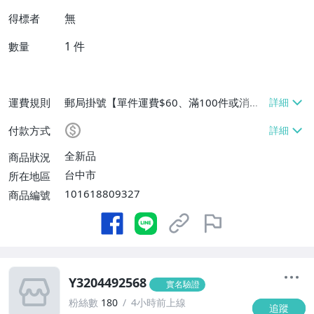
無
得標者
1
件
數量
運費規則
郵局掛號【單件運費$60、滿100件或消費
滿$9999免運費】
付款方式
全新品
商品狀況
台中市
所在地區
101618809327
商品編號
Y3204492568
實名驗證
粉絲數
180
4小時前上線
追蹤