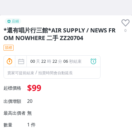
店鋪
*還有唱片行三館*AIR SUPPLY / NEWS FR
0
OM NOWHERE 二手 ZZ20704
競標
00
天
22
時
22
分
06
秒結束
/
賣家可提前結束
拍賣時間會自動延長
$99
起標價格
20
出價增額
無
最高出價者
1
件
數量