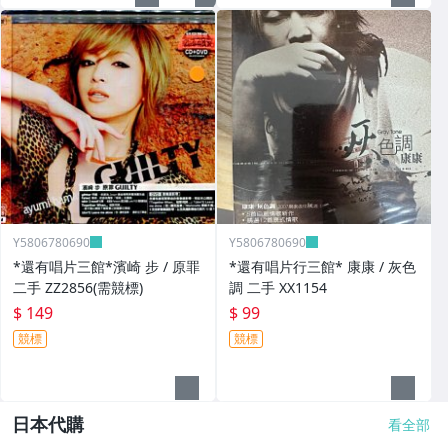
Y5806780690
Y5806780690
*還有唱片三館*濱崎 步 / 原罪
*還有唱片行三館* 康康 / 灰色
二手 ZZ2856(需競標)
調 二手 XX1154
$ 149
$ 99
競標
競標
日本代購
看全部