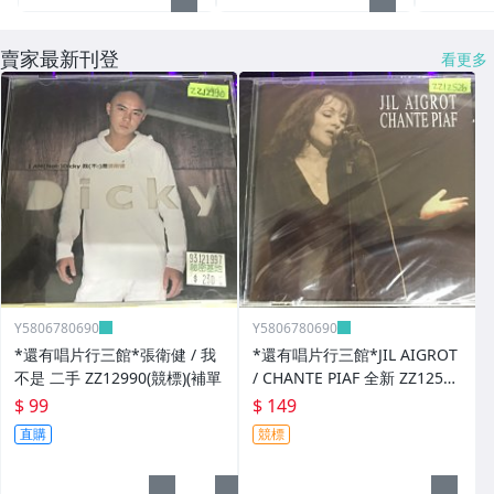
賣家最新刊登
看更多
Y5806780690
Y5806780690
*還有唱片行三館*張衛健 / 我
*還有唱片行三館*JIL AIGROT
不是 二手 ZZ12990(競標)(補單
/ CHANTE PIAF 全新 ZZ12526
(競標)
$ 99
$ 149
直購
競標