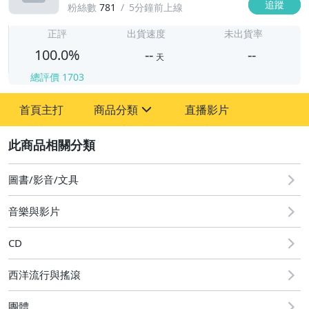
追蹤
粉絲數
781
5分鐘前上線
-
-
正評
出貨速度
未出貨率
100.0%
--
--
天
總評價
1703
-
首頁主打
商品分類
直播影片
-
sign
其它
2
圖書/影音/文具
音樂與影片
CD
西洋流行與搖滾
團體