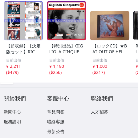
【超収録】【決定
【特別出品】GIG
【ロックCD】★B
R
版セット】RICHI
LIOLA CINQUET
AT OUT OF HELL
t
E KOTZEN CD1+
TI 〔パート1〕 C
II: BACK INTO H
目前出價
目前出價
目前出價
2+3 厳選プレミア
D1&2 精選集 音
ELL ☆ MEAT L
¥ 2,211
¥ 1,180
¥ 1,000
¥
音源集 MP3CD-D
楽DL(MP3CD) 2D
OAF ミート・ロ
(
$479
)
(
$256
)
(
$217
)
(
LVer 3ディスク⊿
ISC〆
ーフ
關於我們
客服中心
聯絡我們
新聞中心
常見問答
人才招募
服務說明
聯絡客服
最新公告