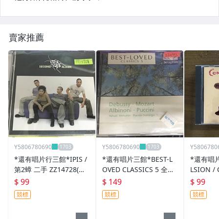
賣家推薦
Y5806780690
Y5806780690
Y5806780
*還有唱片行三館*IPIS /
*還有唱片三館*BEST-L
*還有唱片
第2蟑 二手 ZZ14728(競
OVED CLASSICS 5 全新
LSION /
標)
ZZ11773(需競標)
二手 YY2
$ 99
$ 149
$ 99
競標
競標
競標