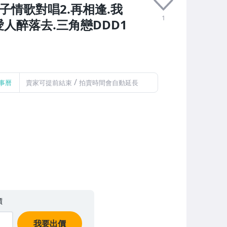
子情歌對唱2.再相逢.我
1
人醉落去.三角戀DDD1
/
事曆
賣家可提前結束
拍賣時間會自動延長
價
我要出價