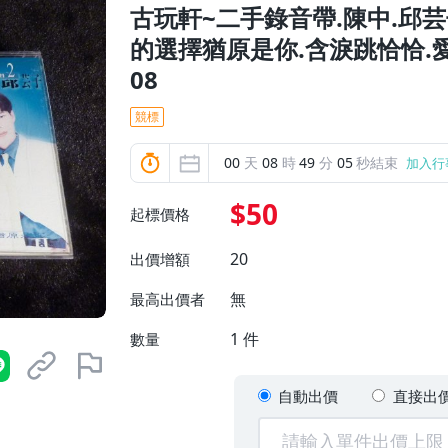
古玩軒~二手錄音帶.陳中.邱芸
的選擇猶原是你.含淚跳恰恰.愛
08
競標
00
天
08
時
49
分
03
秒結束
加入行
$50
起標價格
20
出價增額
無
最高出價者
1
件
數量
自動出價
直接出