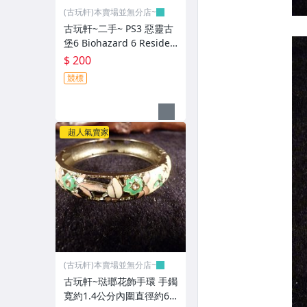
(古玩軒)本賣場並無分店~
古玩軒~二手~ PS3 惡靈古
堡6 Biohazard 6 Residen
t Evil 6 -英文~GGG100
$ 200
競標
超人氣賣家
(古玩軒)本賣場並無分店~
古玩軒~琺瑯花飾手環 手鐲
寬約1.4公分內圍直徑約6.1