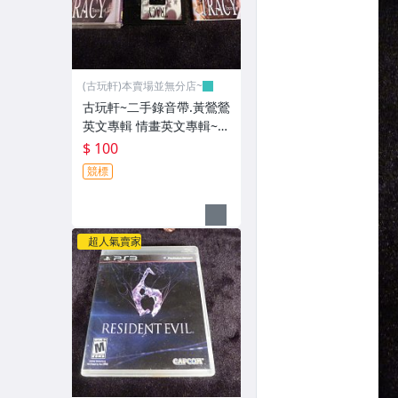
(古玩軒)本賣場並無分店~
古玩軒~二手錄音帶.黃鶯鶯
英文專輯 情畫英文專輯~G
GG101
$ 100
競標
超人氣賣家