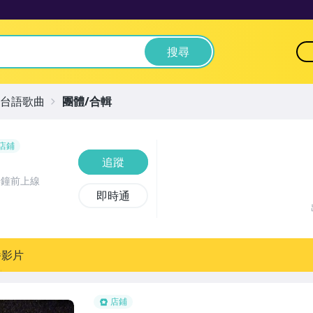
搜尋
台語歌曲
團體/合輯
店鋪
追蹤
分鐘前上線
即時通
播影片
店鋪