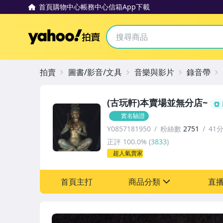
首頁
購物中心
帳務中心
信箱
App下載
Yahoo拍賣
拍賣
圖書/影音/文具
音樂與影片
錄音帶
(古玩軒)本賣場並無分店~
實名驗證
Y0857181950
粉絲數
2751
41
正評
100.0%
(
3833
)
超人氣賣家
首頁主打
商品分類
直
sign
其它