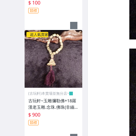
公分(非緬甸玉.翡翠.藍寶)G
$ 100
GG99
競標
超人氣賣家
(古玩軒)本賣場並無分店~
古玩軒~玉雕彌勒佛+18羅
漢老玉雕.念珠.佛珠(非緬甸
玉.漢白玉.雞血石.紫羅藍.
$ 900
舒俱萊.綠松石.澎湖文石)G
競標
GG98