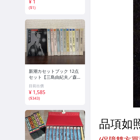
¥ 1
(
$1
)
新潮カセットブック 12点
セット【三島由紀夫／森外
／太宰治／芥川龍之介／谷
目前出價
崎潤一郎／宮沢賢治／他】
¥ 1,585
新潮社
(
$343
)