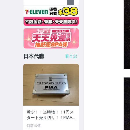
日本代購
看全部
希少！！当時物！！1円ス
タート売り切り！！PIAA
CLUB SPORTS GOODS ア
目前出價
ルミケース 収納