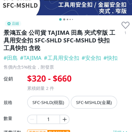
店鋪
景鴻五金 公司貨 TAJIMA 田島 夾式窄版 工
1
具用安全扣 SFC-SHLD SFC-MSHLD 快扣
工具快扣 含稅
#
田島
#
TAJIMA
#
工具用安全扣
#
安全扣
#
快扣
售價內含5%稅金，附發票
$320 - $660
促銷
累積銷量
2
件
規格
SFC-SHLD(樹脂)
SFC-MSHLD(金屬)
數量