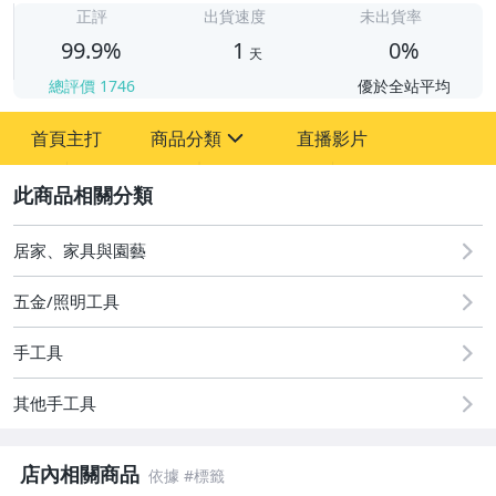
正評
出貨速度
未出貨率
99.9%
1
0%
天
總評價
1746
優於全站平均
首頁主打
商品分類
直播影片
sign
2
居家、家具與園藝
五金/照明工具
手工具
Makita牧田
其他手工具
牧田農機
牧田電動工具-插電系列
店內相關商品