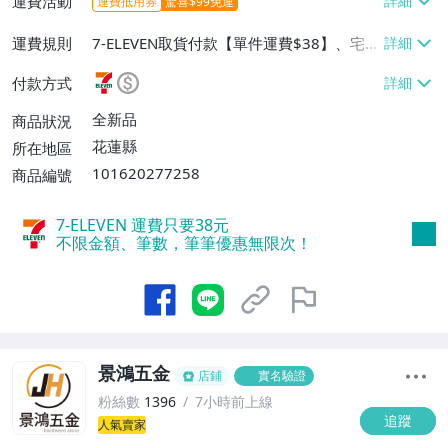
運費活動
運費抵用券
驚喜$99免運
運費規則
7-ELEVEN取貨付款【單件運費$38】、宅
配/貨運【單件運費$120】、郵局掛號【單
付款方式
件運費$120】、面交/自取/不寄送【免運
費】
全新品
商品狀況
花蓮縣
所在地區
101620277258
商品編號
7-ELEVEN 運費只要
38
元
不限金額、筆數，筆筆優惠無限次！
景鴻五金
店鋪
實名驗證
粉絲數
1396
7小時前上線
追蹤
人氣賣家
1