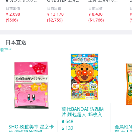
e ガンスミスグリ
ONE STEP 工具
工具 工具セット
ップロールピンポ
ツールセット ガ
軍手付き ホーム
目前出價
目前出價
目前出價
ンチツールセット
レージツール 鉄
ツール 【JAPAN
¥ 2,698
¥ 13,170
¥ 8,430
¥
ピンポンチセット
製ケース 整備工
BRAND】y
(
$566
)
(
$2,759
)
(
$1,766
)
(
木工機械の修理お
具セット ホーム
よび工芸用 本体
ツールセット ソ
にサ
ケッwb
日本直送
看更多
萬代BANDAI 防蟲貼
片 麵包超人 45枚入
¥ 648
SHO-BI粧美堂 星之卡
金鳥KI
$ 132