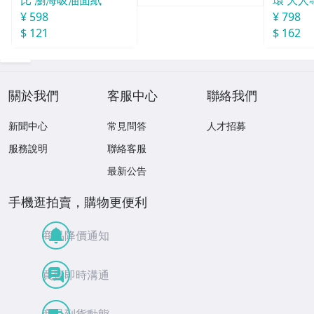
比 瀏海吸油面紙
環 大人
¥ 598
¥ 798
$ 121
$ 162
關於我們
客服中心
聯絡我們
新聞中心
常見問答
人才招募
服務說明
聯絡客服
最新公告
手機逛拍賣，購物更便利
商品降價通知
買賣即時溝通