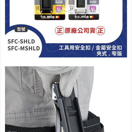
KING TONY系列
手工具-鋼絲剪/鉗/板手
手工具-活動-板手/鉗類
手工具-拔輪器
水泥鑽尾
IRWIN握手牌手工具
氣動工具
DREMEL精美系列
工具箱.工具袋
測量-測距儀/捲尺/尺
SHINWA.企鵝.新化.鶴龜