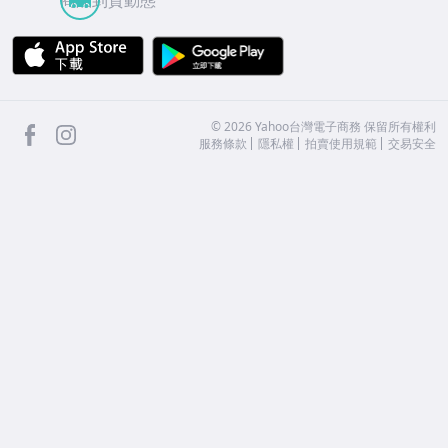
商品到貨動態
APP Store
Google Play
facebook
Instagram
©
2026
Yahoo台灣電子商務 保留所有權利
服務條款
隱私權
拍賣使用規範
交易安全