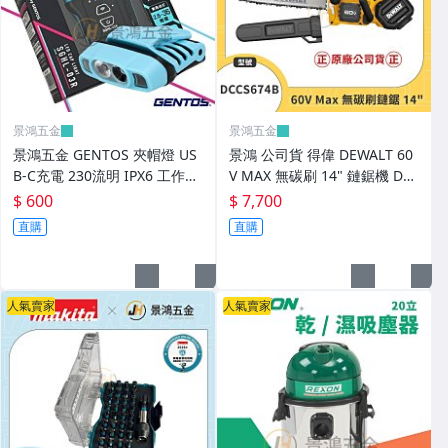
景鴻五金
景鴻五金
景鴻五金 GENTOS 夾帽燈 US
景鴻 公司貨 得偉 DEWALT 60
B-C充電 230流明 IPX6 工作燈
V MAX 無碳刷 14" 鏈鋸機 DC
照明燈 SGHL-03R 隨貨附發票
CS674B DCCS674 鏈鋸 單主
$ 600
$ 7,700
機
直購
直購
人氣賣家
人氣賣家