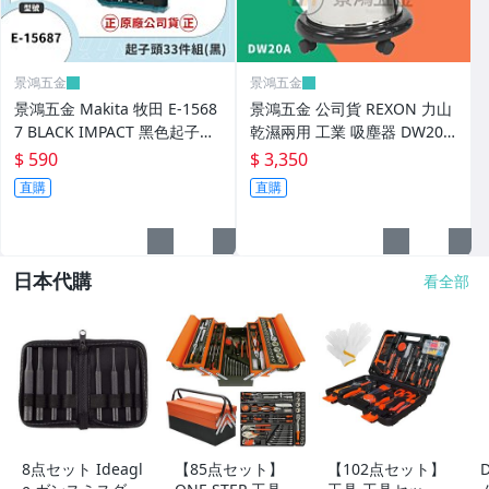
景鴻五金
景鴻五金
景鴻五金 Makita 牧田 E-1568
景鴻五金 公司貨 REXON 力山
7 BLACK IMPACT 黑色起子頭
乾濕兩用 工業 吸塵器 DW20A
33件組 起子套筒組 隨貨附發
20立 5加侖 專業吸塵 工業吸塵
$ 590
$ 3,350
票
器 DW20
直購
直購
日本代購
看全部
8点セット Ideagl
【85点セット】
【102点セット】