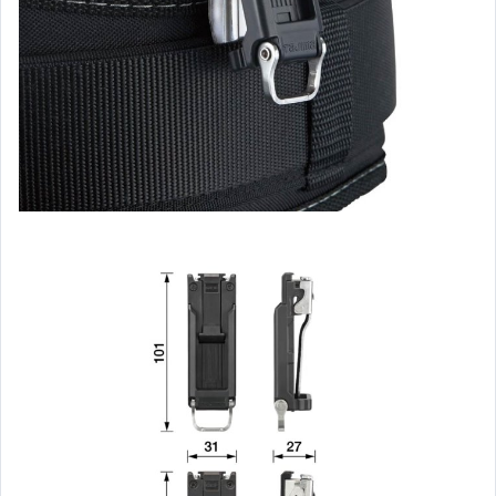
LENOX狼牌(切割)
其它電動工具/引擎
物理清洗機
LED照明系列
個人安全設備
美工刀.切割刀.刮刀.刀片
電動工具用配件及耗材
砂輪片系列
潤滑油/防鏽油/噴漆/油漆工具
化學.膠類
園藝器具