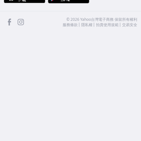
facebook
Instagram
©
2026
Yahoo台灣電子商務 保留所有權利
服務條款
隱私權
拍賣使用規範
交易安全