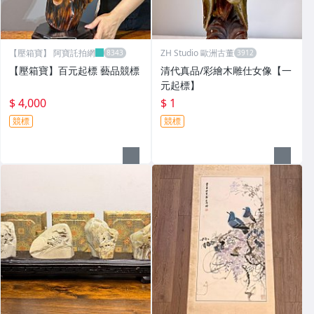
【壓箱寶】 阿寶託拍網
ZH Studio 歐洲古董
【壓箱寶】百元起標 藝品競標
清代真品/彩繪木雕仕女像【一
元起標】
$ 4,000
$ 1
競標
競標