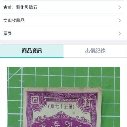
2
偶像、球員卡與郵幣
古董、藝術與礦石
文獻收藏品
票券
商品資訊
出價紀錄