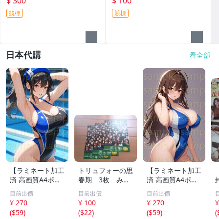
$ 300
$ 100
競標
競標
日本代購
看全部
【ラミネート加工
トリュフォーの思
【ラミネート加工
済 高画質A4ポス
春期 3枚 みゆ
済 高画質A4ポス
ター】1583 AI美
き座 ジュリー
ター】1582 AI美
目前出價
目前出價
目前出價
女 イラスト ポス
デムソー ｋ
女 イラスト ポス
¥ 270
¥ 100
¥ 270
¥
ター セクシー か
ター セクシー か
(
$59
)
(
$22
)
(
$59
)
(
わいい 水着 下着
わいい 水着 下着