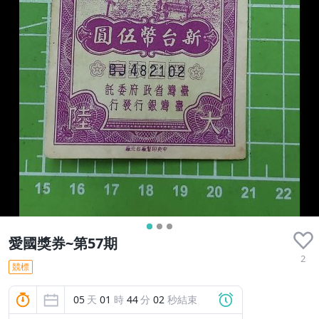
愛國獎券~第57期
2
競標
05
天
01
時
44
分
01
秒結束