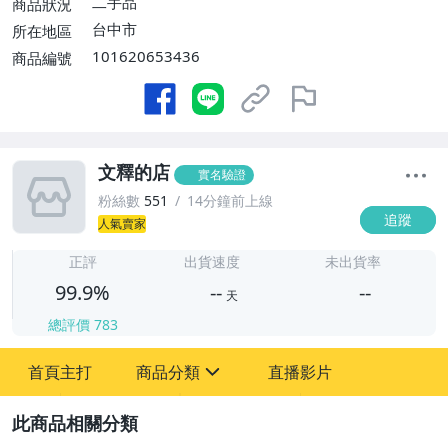
二手品
商品狀況
台中市
所在地區
101620653436
商品編號
文釋的店
實名驗證
粉絲數
551
14分鐘前上線
追蹤
人氣賣家
-
-
正評
出貨速度
未出貨率
99.9%
--
--
天
總評價
783
-
首頁主打
商品分類
直播影片
-
sign
古董、藝術與礦石