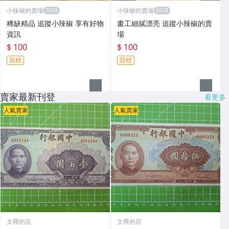
小辣椒的賣場
小辣椒的賣場
稀缺精品 追蹤小辣椒 享有好物
畫工細膩漂亮 追蹤小辣椒的賣
資訊
場
$ 100
$ 100
競標
競標
賣家最新刊登
看更多
人氣賣家
人氣賣家
文釋的店
文釋的店