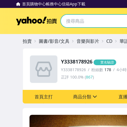
首頁
購物中心
帳務中心
信箱
App下載
Yahoo拍賣
拍賣
圖書/影音/文具
音樂與影片
CD
華
Y3338178926
實名驗證
Y3338178926
粉絲數
178
4小
正評
100.0%
(
867
)
首頁主打
商品分類
直
sign
圖書/影音/文具