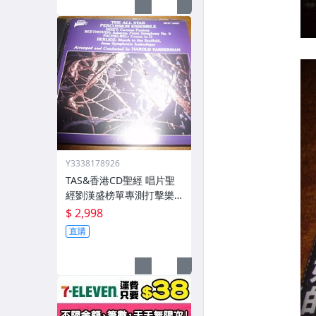
Y3338178926
TAS&香港CD聖經 唱片聖
經劉漢盛榜單專測打擊樂
敲擊卡門 超級發燒音質 早
$ 2,998
期美國版無ifpi (非海外復
直購
刻