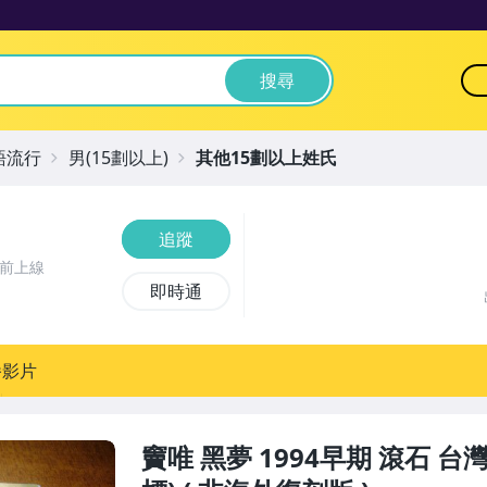
搜尋
語流行
男(15劃以上)
其他15劃以上姓氏
追蹤
時前上線
即時通
播影片
竇唯 黑夢 1994早期 滾石 台灣