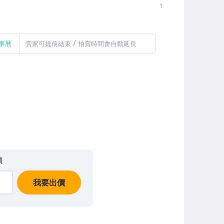
1
/
事曆
賣家可提前結束
拍賣時間會自動延長
價
我要出價