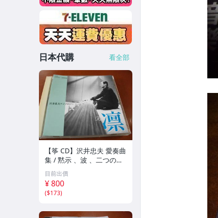
日本代購
看全部
【筝 CD】沢井忠夫 愛奏曲
集 / 黙示 、波 、二つの相
、箏二重奏ソナタ 杵屋正
目前出價
邦 、入野義朗 、小野衛 他
¥ 800
(1971/1973/1976)
(
$173
)