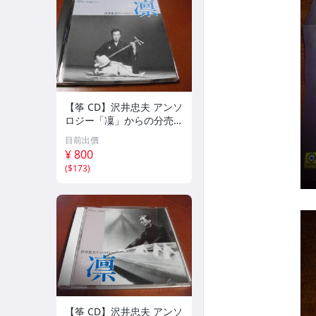
【筝 CD】沢井忠夫 アンソ
ロジー「凜」からの分売
沢井忠夫作品集 ライブ 風
目前出價
衣、水の声、枯野砧、五節
¥ 800
の舞、ファンタジア (限
(
$173
)
定）
【筝 CD】沢井忠夫 アンソ