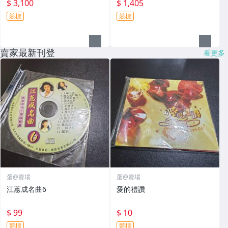
$ 3,100
$ 1,405
競標
競標
賣家最新刊登
看更多
蛋@賣場
蛋@賣場
江蕙成名曲6
愛的禮讚
$ 99
$ 10
競標
競標