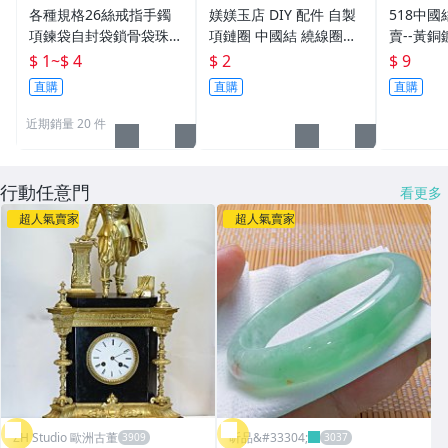
繩子
賣
各種規格26絲戒指手鐲
媄媄玉店 DIY 配件 自製
518中國
項鍊袋自封袋鎖骨袋珠寶
項鏈圈 中國結 繞線圈掛
賣--黃
首飾品袋玉石玉器袋透明
繩 (咖紅黑)
頭--(小
$ 1
~
$ 4
$ 2
$ 9
封袋PVC軟膠袋礦石標本
墜 掛件
直購
直購
直購
袋密封袋封口袋
近期銷量 20 件
行動任意門
看更多
超人氣賣家
超人氣賣家
ZH Studio 歐洲古董
昕品&#33304;