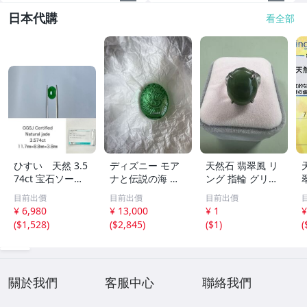
日本代購
看全部
ひすい 天然 3.5
ディズニー モア
天然石 翡翠風 リ
74ct 宝石ソーテ
ナと伝説の海 テ
ング 指輪 グリー
ィング付き 11.7
フィティの心 新
ン系 ヴィンテー
目前出價
目前出價
目前出價
㎜×8.8㎜×3.8㎜
品 未開封
ジアクセサリー
¥ 6,980
¥ 13,000
¥ 1
¥
ルース（ 裸石 ）
(
$1,528
)
(
$2,845
)
(
$1
)
(
Y10181SA
2
關於我們
客服中心
聯絡我們