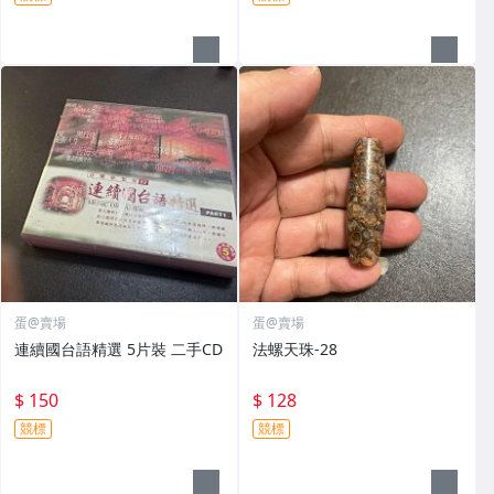
蛋@賣場
蛋@賣場
連續國台語精選 5片裝 二手CD
法螺天珠-28
$ 150
$ 128
競標
競標