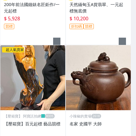
200年前法國鐘錶名匠鉅作/一
天然緬甸玉A貨翡翠、一元起
元起標
標無底價
$ 5,928
$ 10,200
競標
折扣碼
競標
超人氣賣家
【壓箱寶】 阿寶託拍網
小辣椒的賣場
【壓箱寶】百元起標 藝品競標
名家 史國平 大師