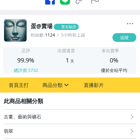
蛋@賣場
實名驗證
粉絲數
1124
5小時前上線
追蹤
1
正評
出貨速度
未出貨率
99.9%
1
0%
天
總評價
5732
優於全站平均
首頁主打
商品分類
直播影片
sign
2
圖書/影音/文具
古董、藝術與礦石
古董、藝術與礦石
居家、家具與園藝
翡翠