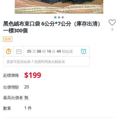
黑色絨布束口袋 6公分*7公分（庫存出清）
3
一標300個
競標
05
天
08
時
16
分
48
秒結束
/
賣家可提前結束
拍賣時間會自動延長
$199
起標價格
20
出價增額
無
最高出價者
1
件
數量