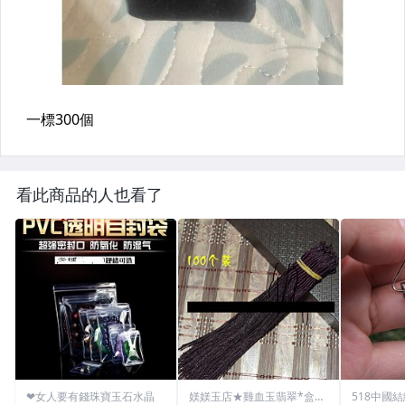
看此商品的人也看了
❤女人要有錢珠寶玉石水晶
媄媄玉店★雞血玉翡翠*盒子
518中國