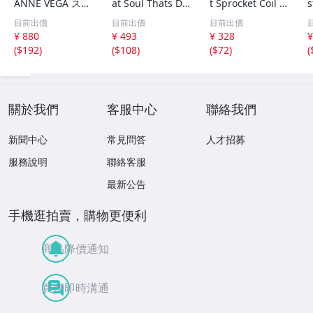
ANNE VEGA スザ
at Soul Thats Do
t Sprocket Coil C
s
ンヌ・ヴェガ 精
o-Wapp Acappel
K67862 Columbi
O
目前出價
目前出價
目前出價
選集 100歌 音楽D
la PCCY00374 Ca
a /00110
5
¥ 880
¥ 493
¥ 328
¥
L(MP3CD)☆
nyon Internatio
0
(
$192
)
(
$108
)
(
$72
)
(
nal /00110
關於我們
客服中心
聯絡我們
新聞中心
常見問答
人才招募
服務說明
聯絡客服
最新公告
手機逛拍賣，購物更便利
商品降價通知
買賣即時溝通