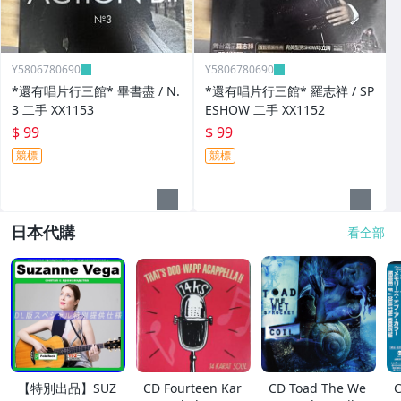
Y5806780690
Y5806780690
*還有唱片行三館* 畢書盡 / N.
*還有唱片行三館* 羅志祥 / SP
3 二手 XX1153
ESHOW 二手 XX1152
$ 99
$ 99
競標
競標
日本代購
看全部
【特別出品】SUZ
CD Fourteen Kar
CD Toad The We
C