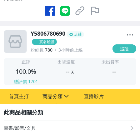
Y5806780690
店鋪
實名驗證
追蹤
粉絲數
780
3小時前上線
-
-
正評
出貨速度
未出貨率
100.0%
--
--
天
總評價
1701
-
首頁主打
商品分類
直播影片
-
sign
其它
2
圖書/影音/文具