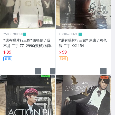
Y5806780690
Y5806780690
*還有唱片行三館*張衛健 / 我
*還有唱片行三館* 康康 / 灰色
不是 二手 ZZ12990(競標)(補單
調 二手 XX1154
$ 99
$ 99
直購
競標