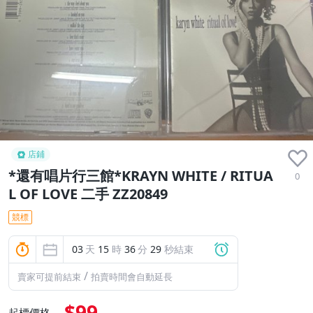
店鋪
*還有唱片行三館*KRAYN WHITE / RITUA
0
L OF LOVE 二手 ZZ20849
競標
03
天
15
時
36
分
28
秒結束
/
賣家可提前結束
拍賣時間會自動延長
$99
起標價格