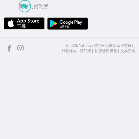
商品到貨動態
APP Store
Google Play
facebook
Instagram
©
2026
Yahoo台灣電子商務 保留所有權利
服務條款
隱私權
拍賣使用規範
交易安全