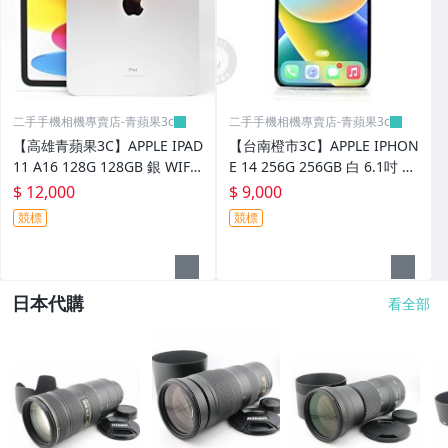
二手手機相機專賣店-青蘋果3c
二手手機相機專賣店-青蘋果3c
【高雄青蘋果3C】APPLE IPAD
【台南橙市3C】APPLE IPHON
11 A16 128G 128GB 銀 WIFI
E 14 256G 256GB 白 6.1吋 二
僅拆 保固未開通#108330
手手機 iOS 18.6.2 電池70% #
$ 12,000
$ 9,000
108356
競標
競標
日本代購
看全部