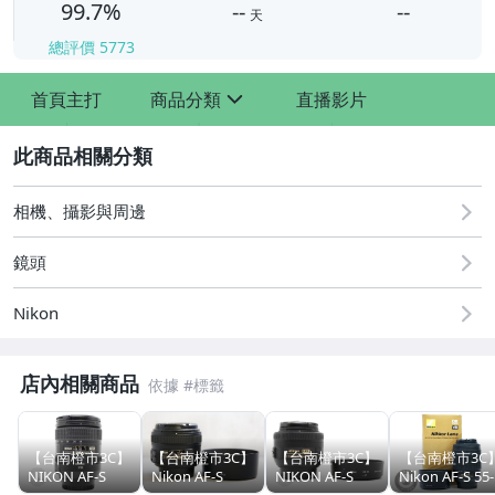
99.7%
--
--
天
總評價
5773
-
-
首頁主打
商品分類
直播影片
sign
2
相機、攝影與周邊
鏡頭
Nikon
店內相關商品
【台南橙市3C】
【台南橙市3C】
【台南橙市3C】
【台南橙市3C
【APPLE】二手iPhone Air
NIKON AF-S
Nikon AF-S
NIKON AF-S
Nikon AF-S 55-