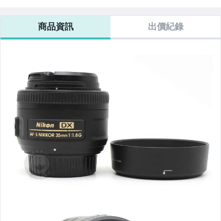
NIKKOR 16-
50mm F1.8 G 人
NIKKOR 35MM
200mm f4-5.6
85mm F3.5-5.6
像鏡 定焦鏡
F1.8 G DX 二手
ED DX 紅 VR 二
【APPLE】二手iPhone 17 Pro / Max
G ED DX 二手鏡
#100123
鏡頭 #105691
手鏡頭#90604
商品資訊
出價紀錄
頭#87521
【APPLE】二手iPhone 17
【APPLE】二手iPhone 16 Pro / Max
【APPLE】二手iPhone 16 / Plus
【APPLE】二手iPhone 15 Pro / Max
【APPLE】二手iPhone 15 / Plus
【APPLE】二手iPhone 14 Pro/Max
【APPLE】二手iPhone 14 /Plus
【APPLE】二手iPhone 13 Pro/Max
【APPLE】二手iPhone 13 mini
【APPLE】二手iPhone 13