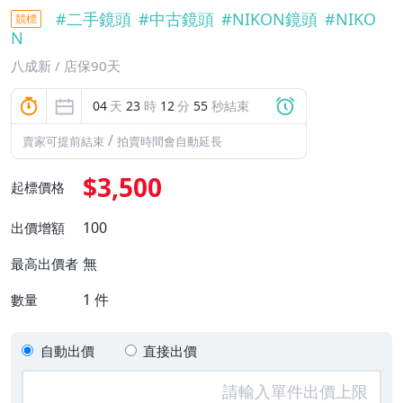
#
二手鏡頭
#
中古鏡頭
#
NIKON鏡頭
#
NIKO
競標
N
八成新 / 店保90天
04
天
23
時
12
分
54
秒結束
/
賣家可提前結束
拍賣時間會自動延長
$3,500
起標價格
100
出價增額
無
最高出價者
1
件
數量
自動出價
直接出價