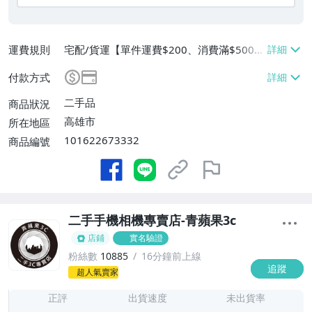
運費規則
宅配/貨運【單件運費$200、消費滿$5000
0免運費】
付款方式
二手品
商品狀況
高雄市
所在地區
101622673332
商品編號
二手手機相機專賣店-青蘋果3c
店鋪
實名驗證
粉絲數
10885
16分鐘前上線
追蹤
-
超人氣賣家
-
正評
出貨速度
未出貨率