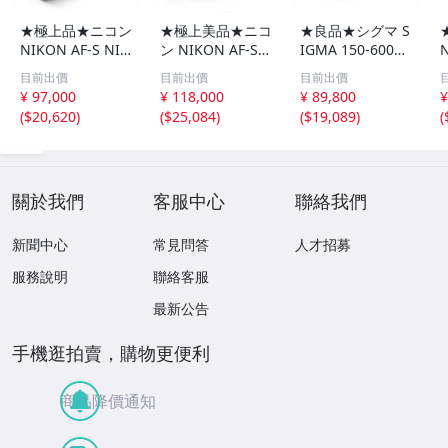
★極上品★ニコン
★極上美品★ニコ
★良品★シグマ S
NIKON AF-S NIK
ン NIKON AF-S
IGMA 150-600m
KOR 70-200mm
NIKKOR 200-500
m F5-6.3 DG OS
目前出價
目前出價
目前出價
F2.8G ED VR II★
mm F5.6E ED VR
HSM Contempor
¥ 97,000
¥ 118,000
¥ 89,800
¥
I0763＃5506
★ I0790＃5487
ary NIKON ニコ
(
$20,620
)
(
$25,084
)
(
$19,089
)
(
ン用★ I0768＃
5480
關於我們
客服中心
聯絡我們
新聞中心
常見問答
人才招募
服務說明
聯絡客服
最新公告
手機逛拍賣，購物更便利
商品降價通知