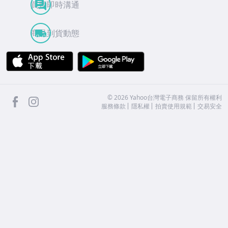
買賣即時溝通
商品到貨動態
APP Store
Google Play
facebook
Instagram
©
2026
Yahoo台灣電子商務 保留所有權利
服務條款
隱私權
拍賣使用規範
交易安全