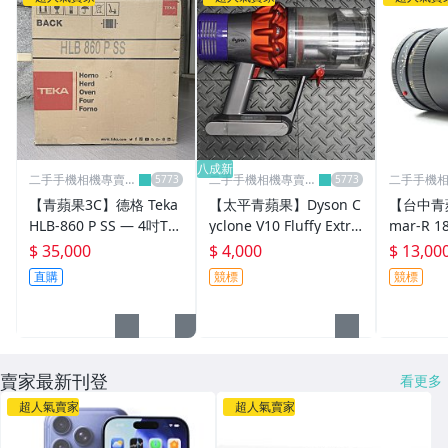
【二手/中古】腳踏車
【二手/中古】空拍機
【收購/買賣】禮券
【競標起標】標多少賣多少
八成新
二手手機相機專賣
二手手機相機專賣
二手手機
店-青蘋果3c
店-青蘋果3c
店-青蘋果3
其它
【青蘋果3C】德格 Teka
【太平青蘋果】Dyson C
【台中青蘋
HLB-860 P SS — 4吋TFT
yclone V10 Fluffy Extra
mar-R 1
雙自清專業烤箱 全新品
SV12 二手 戴森吸塵器 #
二手 單眼
$ 35,000
$ 4,000
$ 13,00
#95678
97820
直購
競標
競標
賣家最新刊登
看更多
超人氣賣家
超人氣賣家