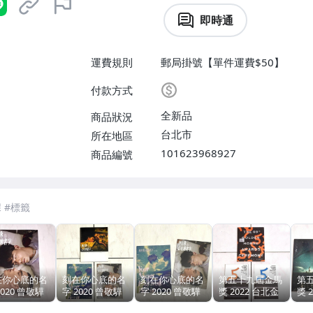
即時通
運費規則
郵局掛號【單件運費$50】
付款方式
全新品
商品狀況
台北市
所在地區
101623968927
商品編號
在你心底的名
刻在你心底的名
刻在你心底的名
第五十九屆金馬
第
2020 曾敬驊
字 2020 曾敬驊
字 2020 曾敬驊
獎 2022 台北金
獎 
森 瞿友寧 /
陳昊森 瞿友寧 /
陳昊森 瞿友寧 /
馬獎頒獎典禮觀
馬影