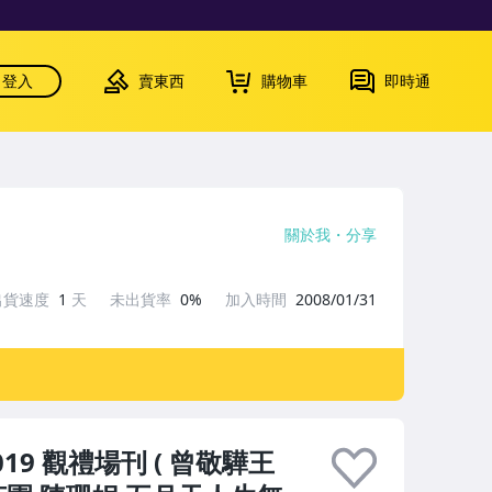
登入
賣東西
購物車
即時通
關於我
分享
出貨速度
1
天
未出貨率
0%
加入時間
2008/01/31
9 觀禮場刊 ( 曾敬驊王