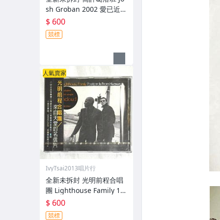
sh Groban 2002 愛已近 C
loser / 華納音樂 台灣版專
$ 600
輯 CD / 附側標 歌詞 環狀
競標
封條
人氣賣家
IvyTsai2013唱片行
全新未拆封 光明前程合唱
團 Lighthouse Family 19
97 來自天堂的明信片 Post
$ 600
cards From Heaven 台灣
競標