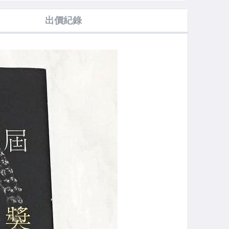
兩冊全新未拆
家衛章子怡一代
Collection [宣傳
頁蓋有五月天專
 + 頒獎典禮
宗師 楊丞琳 桂
用非賣品 電台白
屬藏書紀念章 ]
出價紀錄
場刊 / 血觀
綸鎂 鞏俐 陳建
色說明標貼] 滾
時報出版 台灣版
惠英紅舒淇金
斌 徐若瑄 許瑋
石唱片 台灣初版
圖文集 初版一刷
武
甯)
寫真書 (非單曲
CD)