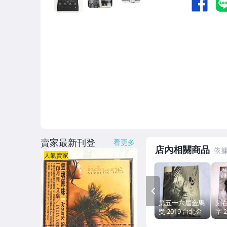
賣家最新刊登
看更多
店內相關商品
人氣賣家
PREV
第五十六屆金馬
刻
獎 2019 台北金
字 
馬影展專刊 ( 曾
陳昊