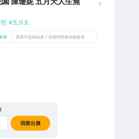
花園 陳珊妮 五月天人生無
0
普照
#
五月天
/
事曆
賣家可提前結束
拍賣時間會自動延長
價
我要出價