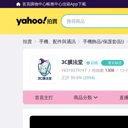
首頁
購物中心
帳務中心
信箱
App下載
Yahoo拍賣
拍賣
手機、配件與通訊
手機飾品/保護套(貼)
3C膜法堂
店鋪
實名驗證
Y8319379747
粉絲數
1308
15
正評
99.6%
(
2594
)
首頁主打
商品分類
直
sign