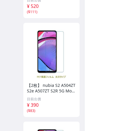
目前出價
¥ 520
(
$111
)
【2枚】 nubia S2 A504ZT
S2e A507ZT S2R 5G Moto
G Power 5G 【PET素材】
目前出價
液晶保護フィルム 高光沢
¥ 390
クリア D323
(
$83
)