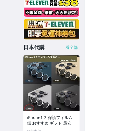
短掛繩 / 頸掛繩 / 線材
車膜
IRT - 手錶膜
成型背膜 / 手機包膜 / 筆電包膜
日本代購
看全部
其它
iPhone1２ 保護フィルム
傷 おすすめ ギフト 最安
銀 カメラレンズ