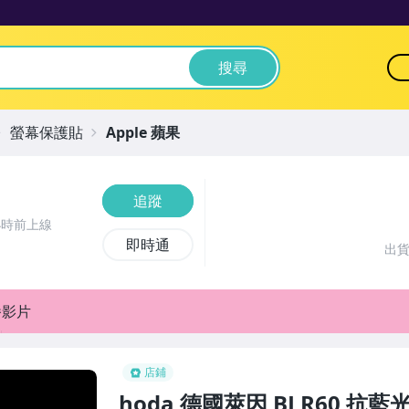
搜尋
螢幕保護貼
Apple 蘋果
追蹤
小時前上線
即時通
出
播影片
店鋪
hoda 德國萊因 BLR60 抗藍光