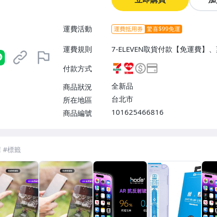
運費活動
運費抵用券
驚喜$99免運
運費規則
7-ELEVEN取貨付款【免運費
【免運費】、郵局掛號【免運費】
付款方式
全新品
商品狀況
台北市
所在地區
101625466816
商品編號
7-ELEVEN 運費只要
38
元
不限金額、筆數，筆筆優惠無限次！