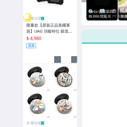
9H 強化玻璃螢幕保護貼-HTC
hoda 德國萊因
ho
9H 強化玻璃螢幕保護貼-LG vivo
BLR60 抗藍光
BL
3C膜法堂
2.5D 滿版 9H 玻
AR
9H 強化玻璃螢幕保護貼-OPPO Realme
限量款【原裝正品美國軍
璃保護貼，
滿版
iPhone 15 Plus
護貼
規】UAG 頂級特仕 鍛造碳
16 
9H 強化玻璃螢幕保護貼-HUAWEI
磁吸 耐衝擊保護殼，iPho
$ 4,980
Plu
ne 17 Pro Max
直購
9H 強化玻璃螢幕保護貼-小米 紅米
9H 強化玻璃螢幕保護貼-其他型號
平板類紙膜 - PET / 磁吸式 / 10H
霧面 AG 抗眩防汙液晶 螢幕保護貼
imos 疏水疏油保護貼-APPLE
imos 疏水疏油保護貼 - ASUS / SONY
imos 疏水疏油保護貼 - SAMSUNG / LG
3C膜法堂