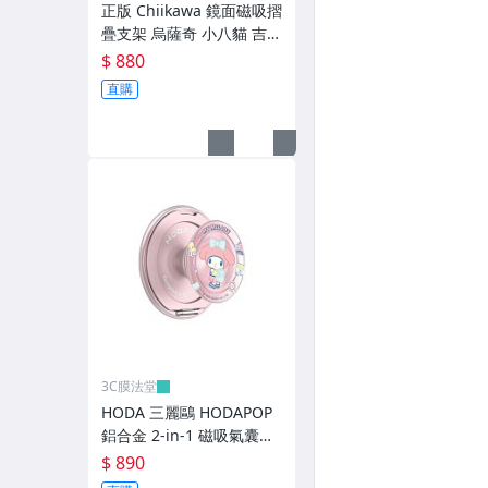
imos 疏水疏油保護貼 - OPPO / Realme
正版 Chiikawa 鏡面磁吸摺
疊支架 烏薩奇 小八貓 吉伊
imos 疏水疏油保護貼 - 小米 / 紅米
卡哇 小桃
$ 880
imos 疏水疏油保護貼 - HUAWEI / vivo
直購
imos 疏水疏油保護貼 - Microsoft / HTC
imos 疏水疏油保護貼-其他
9H 類玻璃 / 玻璃-鏡頭貼
美曲膜
APPLE HOME鍵環
LED造型燈 / 公仔 / 耳機 喇叭 音響
3C膜法堂
可愛 手機殼
HODA 三麗鷗 HODAPOP
鋁合金 2-in-1 磁吸氣囊支
筆電包 / 防震內袋
架 - 學院系列美樂蒂
$ 890
行動電源 / 快充 / 車充