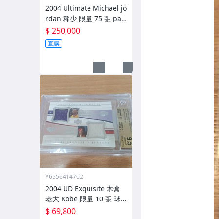
2004 Ultimate Michael jo
rdan 稀少 限量 75 張 pat
ch bgs 9.5
$ 250,000
直購
Y6556414702
2004 UD Exquisite 木盒
老大 Kobe 限量 10 張 球
衣卡，BGS 9.5
$ 69,800