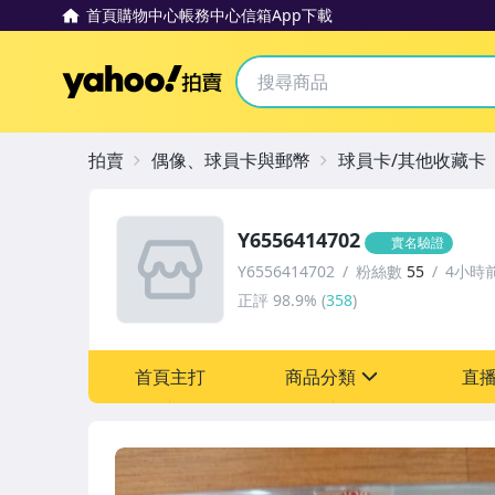
首頁
購物中心
帳務中心
信箱
App下載
Yahoo拍賣
拍賣
偶像、球員卡與郵幣
球員卡/其他收藏卡
Y6556414702
實名驗證
Y6556414702
粉絲數
55
4小時
正評
98.9%
(
358
)
首頁主打
商品分類
直
sign
居家、家具與園藝
偶像、球員卡與郵幣