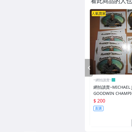
看此商品的人也
人氣賣家
PREV
~網拍讀賣~
網拍讀賣~MICHAEL 
GOODWIN CHAMP
樣式~多張~單張價~每
$ 200
特卡~
直購