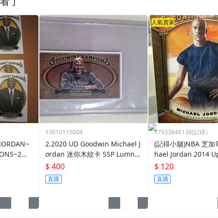
看了
人氣賣家
Y3010115004
Y7933846138(記得）
JORDAN~
2.2020 UD Goodwin Michael J
(記得小舖)NBA 芝加
IONS~2種
ordan 迷你木紋卡 SSP Lumner
hael Jordan 2014 U
張200~普
jack
Goodwin Champi
$ 400
$ 120
軍普卡一張 現貨
直購
直購