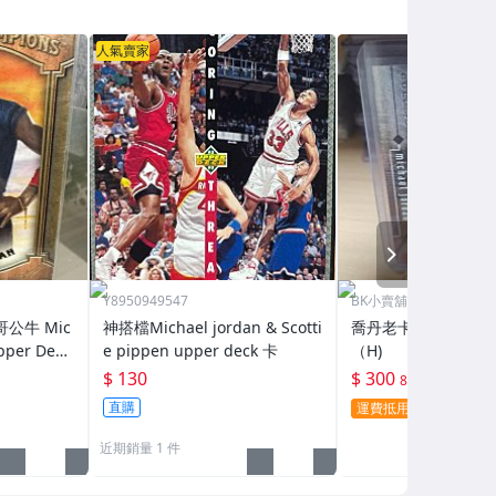
人氣賣家
NEXT
Y8950949547
BK小賣舖
哥公牛 Mic
神搭檔Michael jordan & Scotti
喬丹老卡Michael Jor
pper Deck
e pippen upper deck 卡
（H)
ons名人堂冠
$ 130
$ 300
88折
直購
運費抵用券
折扣碼
近期銷量 1 件