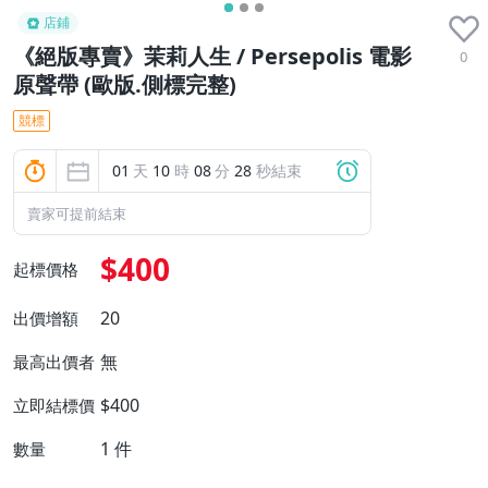
店鋪
《絕版專賣》茉莉人生 / Persepolis 電影
0
原聲帶 (歐版.側標完整)
競標
01
天
10
時
08
分
27
秒結束
賣家可提前結束
$400
起標價格
20
出價增額
無
最高出價者
$400
立即結標價
1
件
數量