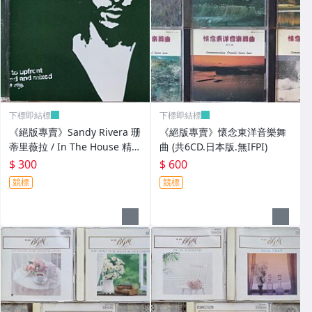
下標即結標
下標即結標
《絕版專賣》Sandy Rivera 珊
《絕版專賣》懷念東洋音樂舞
蒂里薇拉 / In The House 精選
曲 (共6CD.日本版.無IFPI)
輯 (2CD.美版)
$ 300
$ 600
競標
競標