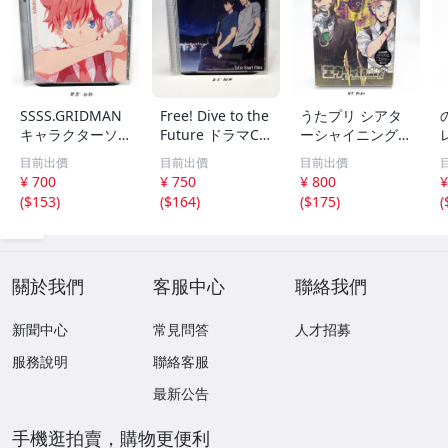
SSSS.GRIDMAN
Free! Dive to the
うたプリ シアタ
キャラクターソン
Future ドラマCD
ーシャイニング
レ
グ1 ONLY I CAN/
Extra Short Film
エヴリィBudd
B
目前出價
目前出價
目前出價
ウルトラセオリー
s 七瀬遙 松岡凛
y！ 初回生産限定
¥ 700
¥ 750
¥ 800
¥
響裕太 内海将 CD
目立った傷や汚れ
盤 CD QECB-910
(
$153
)
(
$164
)
(
$175
)
(
目立った傷や汚れ
なし
71
なし
關於我們
客服中心
聯絡我們
新聞中心
常見問答
人才招募
服務說明
聯絡客服
最新公告
手機逛拍賣，購物更便利