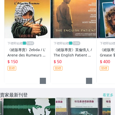
下標即結標
下標即結標
下標即結
《絕版專賣》Zebda / L'
《絕版專賣》英倫情人 /
《絕版專
Arene des Rumeurs 首
The English Patient 電
Grease
張專輯 (法版.無IFPI)
影原聲帶 Gabriel Yared
版.全銀圈.
$ 150
$ 50
$ 400
競標
競標
競標
賣家最新刊登
看更多