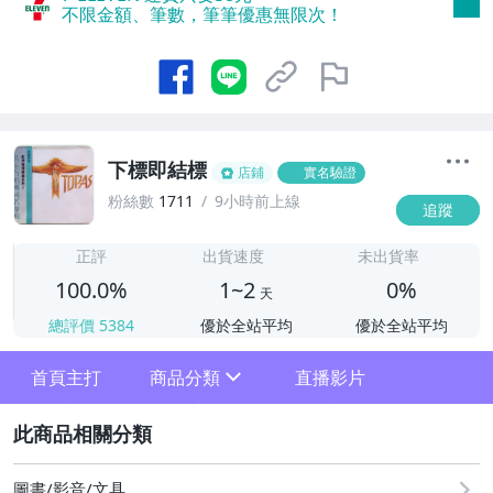
不限金額、筆數，筆筆優惠無限次！
下標即結標
店鋪
實名驗證
粉絲數
1711
9小時前上線
追蹤
1
正評
出貨速度
未出貨率
100.0%
1~2
0%
天
總評價
5384
優於全站平均
優於全站平均
首頁主打
商品分類
直播影片
sign
2
其它
圖書/影音/文具