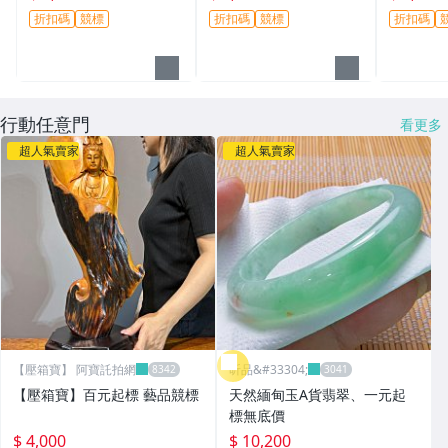
批(13194)
折扣碼
競標
折扣碼
競標
折扣碼
行動任意門
看更多
超人氣賣家
超人氣賣家
【壓箱寶】 阿寶託拍網
昕品&#33304;
【壓箱寶】百元起標 藝品競標
天然緬甸玉A貨翡翠、一元起
標無底價
$ 4,000
$ 10,200