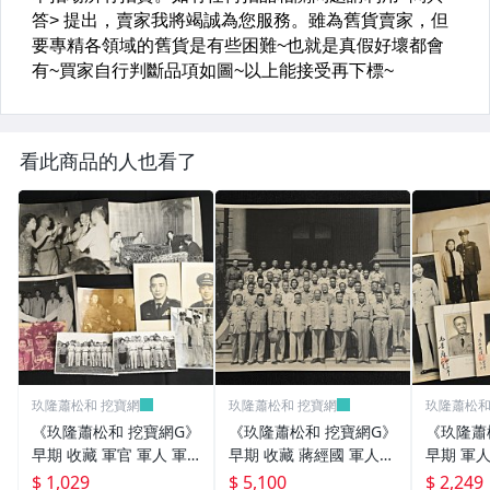
看此商品的人也看了
玖隆蕭松和 挖寶網
玖隆蕭松和 挖寶網
玖隆蕭松和
《玖隆蕭松和 挖寶網G》
《玖隆蕭松和 挖寶網G》
《玖隆蕭
早期 收藏 軍官 軍人 軍
早期 收藏 蔣經國 軍人
早期 軍人
眷 餐會 合影 舊相片 一
軍官 合影 舊相片(13196)
影 舊相片 
$ 1,029
$ 5,100
$ 2,249