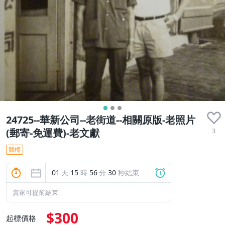
24725--華新公司--老街道--相關原版-老照片
3
(郵寄-免運費)-老文獻
競標
01
天
15
時
56
分
28
秒結束
賣家可提前結束
$300
起標價格