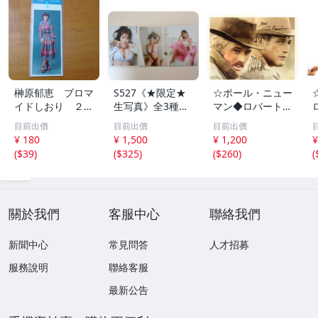
榊原郁恵 ブロマ
S527《★限定★
☆ポール・ニュー
イドしおり ２枚
生写真》全3種セ
マン◆ロバート・
組 レトロ 送料
ット【井口裕香】
レッドフォード◆
目前出價
目前出價
目前出價
１１０円 未開封
FLASH（フラッシ
サイン入り写真◆
¥ 180
¥ 1,500
¥ 1,200
¥
ュ）2026年8月18
30x20㎝☆
(
$39
)
(
$325
)
(
$260
)
(
日・25日合併号
★セブンネット限
定特典★ ☆送料
一律☆
關於我們
客服中心
聯絡我們
新聞中心
常見問答
人才招募
服務說明
聯絡客服
最新公告