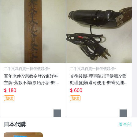
二手文武百貨一律低價競標~
二手文武百貨一律低價競標~
百年老件??宗教令牌??東洋神
光復後期-理容院??理髮廳??電
主牌-落款不識(原始汙垢-郵寄
動理髮剪(還可使用-郵寄免運
免運費)罕見收藏品-60729
費)收藏品~收藏用
$ 180
$ 600
競標
競標
日本代購
看全部