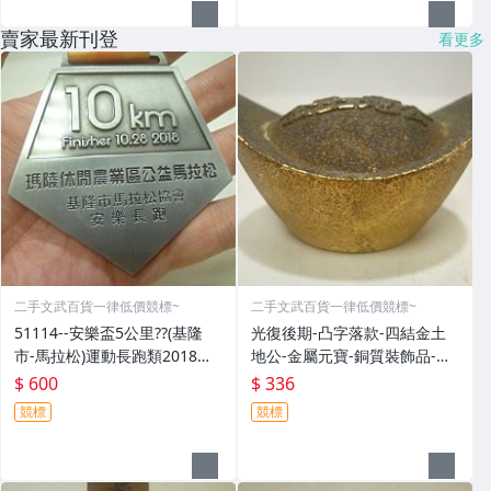
賣家最新刊登
看更多
二手文武百貨一律低價競標~
二手文武百貨一律低價競標~
51114--安樂盃5公里??(基隆
光復後期-凸字落款-四結金土
市-馬拉松)運動長跑類2018年-
地公-金屬元寶-銅質裝飾品-宗
精緻獎牌??紀念章??(金屬材質-
教發財金??(郵寄免運費)罕見收
$ 600
$ 336
郵寄免運費)
藏品
競標
競標