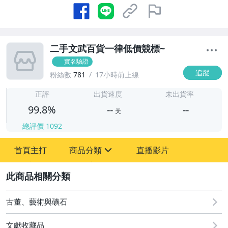
二手文武百貨一律低價競標~
實名驗證
追蹤
粉絲數
781
17小時前上線
-
-
正評
出貨速度
未出貨率
99.8%
--
--
天
總評價
1092
-
首頁主打
商品分類
直播影片
-
sign
古董、藝術與礦石
2
玩具、模型與公仔
古董、藝術與礦石
文獻收藏品