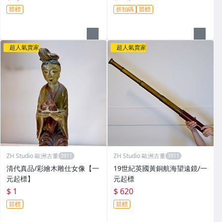
競標
折扣碼
競標
超人氣賣家
超人氣賣家
ZH Studio 歐洲古董
ZH Studio 歐洲古董
清代真品/彩繪木雕仕女像【一
19世紀英國黃銅航海望遠鏡/一
元起標】
元起標
$ 1
$ 620
競標
競標