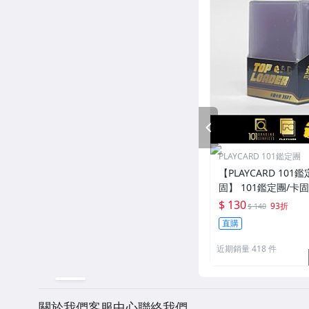
PREV
PLAYCARD 101鑑定團
【PLAYCARD 101鑑
固】 101鑑定團/卡
一般卡夾 / 塑膠殼 尺
$ 130
93折
$ 140
直購
近期銷量 418 件
關於我們
客服中心
聯絡我們