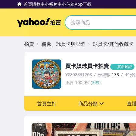
首頁
購物中心
帳務中心
信箱
App下載
Yahoo拍賣
拍賣
偶像、球員卡與郵幣
球員卡/其他收藏卡
買卡奴球員卡拍賣
實名驗證
Y2898831208
粉絲數
138
44分
正評
100.0%
(
399
)
首頁主打
商品分類
直
sign
玩具、模型與公仔
偶像、球員卡與郵幣