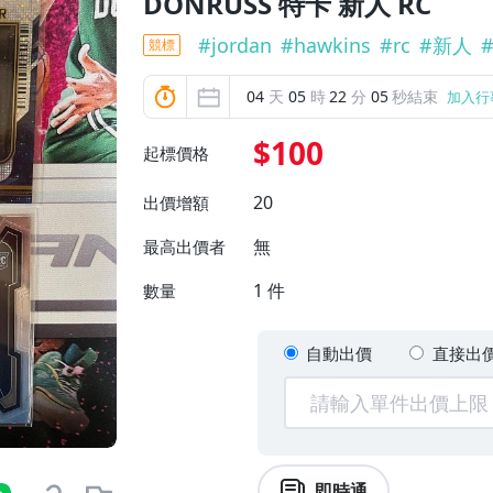
DONRUSS 特卡 新人 RC
#
jordan
#
hawkins
#
rc
#
新人
競標
04
天
05
時
22
分
03
秒結束
加入行
$100
起標價格
20
出價增額
無
最高出價者
1
件
數量
自動出價
直接出
即時通