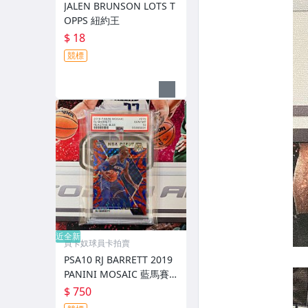
JALEN BRUNSON LOTS T
OPPS 紐約王
$ 18
競標
近全新
買卡奴球員卡拍賣
PSA10 RJ BARRETT 2019
PANINI MOSAIC 藍馬賽
克亮 RC 新人
$ 750