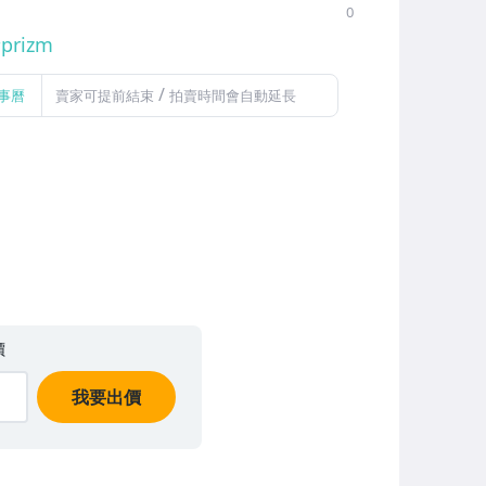
0
#
prizm
/
事曆
賣家可提前結束
拍賣時間會自動延長
價
我要出價