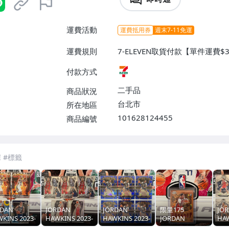
運費活動
運費抵用券
週末7-11免運
運費規則
7-ELEVEN取貨付款【單件運費$
付款方式
二手品
商品狀況
台北市
所在地區
101628124455
商品編號
7-ELEVEN 運費只要
38
元
不限金額、筆數，筆筆優惠無限次！
RDAN
JORDAN
JORDAN
限量175
JO
KINS 2023-
HAWKINS 2023-
HAWKINS 2023-
JORDAN
HAW
OPTIC 特卡
24 MOSAIC 特
24 SELECT 藍亮
HAWKINS 2023-
24 