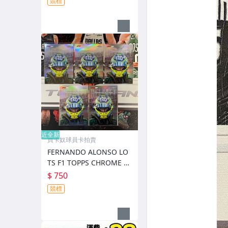
競標
近全新
買卡奴球員卡拍賣
FERNANDO ALONSO LO
TS F1 TOPPS CHROME 銀
亮 特卡 安全帽卡
$ 750
競標