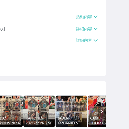
38】
NEXT
RDAN
KAI JONES
JADEN
CAMERON
KINS 2023-
2021-22 PRIZM
McDANIELS
THOMAS 2021-
MOSAIC RC
特卡
2020-21
22 PRIZM