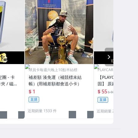
NEXT
球員卡每週六晚上10點半結標
PLAYCARD 101鑑定團
定團 - 卡
補差額 湊免運（補競標未結
【PLAYCARD 101鑑
夾 / 磁鐵
帳）(用補差額都會送小卡）
固】 原廠原裝 磁鐵卡
H130
殼 尺寸：55pt / CPH
$ 1
$ 55
69折
$ 80
直購
直購
近期銷量 1533 件
近期銷量 272 件