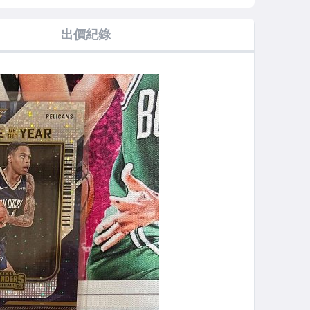
 特卡
CHRONICLES
MOSAIC PRIZM
PHOENIX RC 新
新人 RC
RC 新人 灰狼板
人
出價紀錄
凳暴徒 蟻人隊友