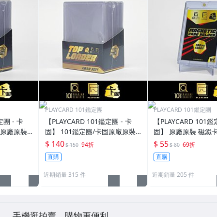
PLAYCARD 101鑑定團
PLAYCARD 101鑑定團
定團 - 卡
【PLAYCARD 101鑑定團 - 卡
【PLAYCARD 101鑑
固原廠原裝
固】 101鑑定團/卡固原廠原裝
固】 原廠原裝 磁鐵卡
寸：35pt
一般卡夾 / 塑膠殼 尺寸：55pt
殼 尺寸：130pt / CP
$ 140
$ 55
94折
69折
$ 150
$ 80
直購
直購
近期銷量 315 件
近期銷量 205 件
手機逛拍賣，購物更便利