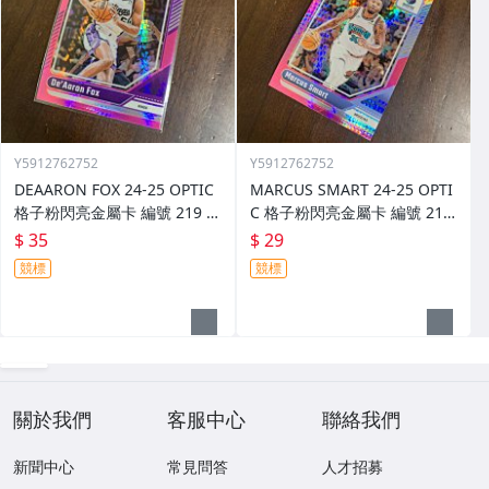
Y5912762752
Y5912762752
DEAARON FOX 24-25 OPTIC
MARCUS SMART 24-25 OPTI
格子粉閃亮金屬卡 編號 219 前
C 格子粉閃亮金屬卡 編號 213
後圖
前後圖
$ 35
$ 29
競標
競標
關於我們
客服中心
聯絡我們
新聞中心
常見問答
人才招募