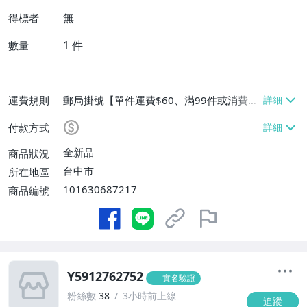
無
得標者
1
件
數量
運費規則
郵局掛號【單件運費$60、滿99件或消費滿
$9999免運費】
付款方式
全新品
商品狀況
台中市
所在地區
101630687217
商品編號
Y5912762752
實名驗證
粉絲數
38
3小時前上線
追蹤