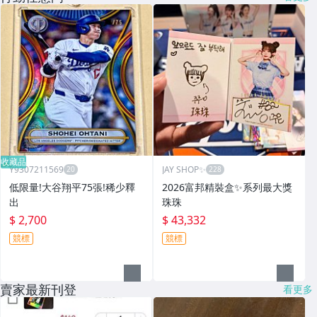
收藏品
Y9307211569
JAY SHOP✨
低限量!大谷翔平75張!稀少釋
2026富邦精裝盒✨系列最大獎
出
珠珠
$ 2,700
$ 43,332
競標
競標
賣家最新刊登
看更多