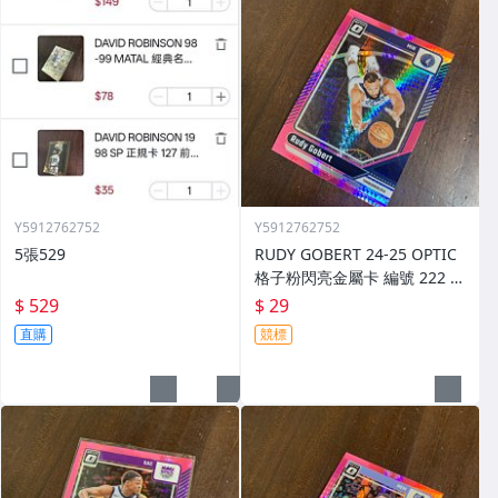
Y5912762752
Y5912762752
5張529
RUDY GOBERT 24-25 OPTIC
格子粉閃亮金屬卡 編號 222 前
後圖
$ 529
$ 29
直購
競標