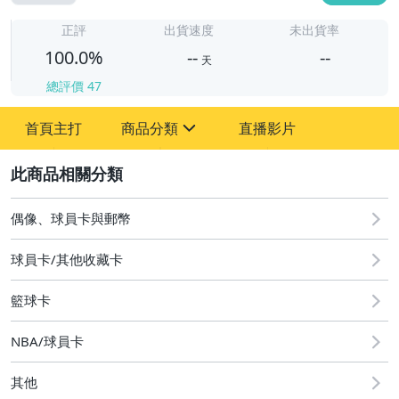
-
-
正評
出貨速度
未出貨率
100.0%
--
--
天
總評價
47
-
首頁主打
商品分類
直播影片
-
sign
偶像、球員卡與郵幣
2
偶像、球員卡與郵幣
球員卡/其他收藏卡
籃球卡
NBA/球員卡
其他