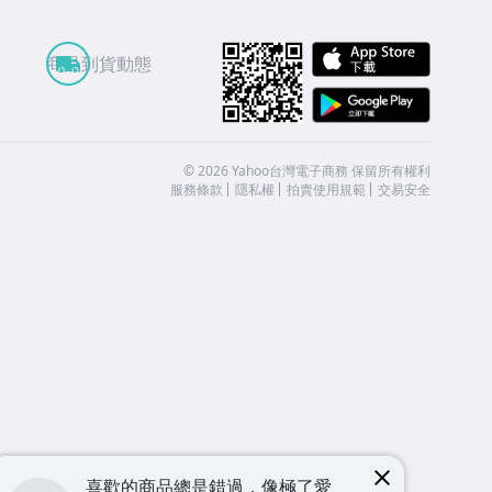
APP St
商品到貨動態
Google
©
2026
Yahoo台灣電子商務 保留所有權利
服務條款
隱私權
拍賣使用規範
交易安全