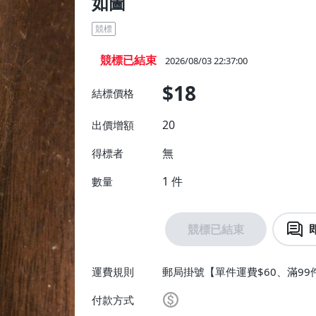
如圖
競標
競標已結束
2026/08/03 22:37:00
$18
結標價格
20
出價增額
無
得標者
1
件
數量
競標已結束
運費規則
郵局掛號【單件運費$60、滿99
付款方式