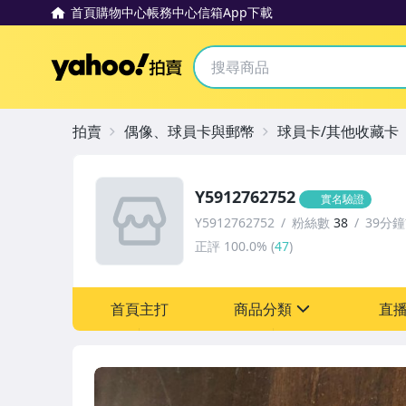
首頁
購物中心
帳務中心
信箱
App下載
Yahoo拍賣
拍賣
偶像、球員卡與郵幣
球員卡/其他收藏卡
Y5912762752
實名驗證
Y5912762752
粉絲數
38
39分
正評
100.0%
(
47
)
首頁主打
商品分類
直
sign
偶像、球員卡與郵幣