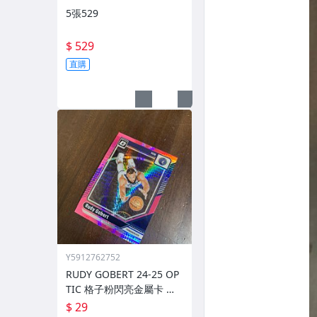
5張529
$ 529
直購
Y5912762752
RUDY GOBERT 24-25 OP
TIC 格子粉閃亮金屬卡 編
號 222 前後圖
$ 29