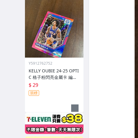
Y5912762752
KELLY OUBIE 24-25 OPTI
C 格子粉閃亮金屬卡 編號
190 前後圖
$ 29
競標