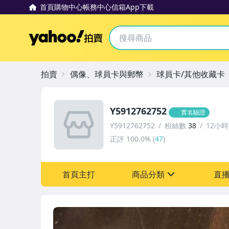
首頁
購物中心
帳務中心
信箱
App下載
Yahoo拍賣
拍賣
偶像、球員卡與郵幣
球員卡/其他收藏卡
Y5912762752
實名驗證
Y5912762752
粉絲數
38
12小
正評
100.0%
(
47
)
首頁主打
商品分類
直
sign
偶像、球員卡與郵幣