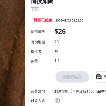
前後如圖
競標
競標已結束
2026/08/03 23:03:00
$26
結標價格
20
出價增額
無
得標者
1
件
數量
競標已結束
運費規則
郵局掛號【單件運費$60、滿99
付款方式