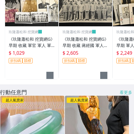
玖隆蕭松和 挖寶網
玖隆蕭松和 挖寶網
玖隆蕭松和
《玖隆蕭松和 挖寶網G》
《玖隆蕭松和 挖寶網G》
《玖隆蕭
早期 收藏 軍官 軍人 軍
早期 收藏 蔣經國 軍人
早期 軍人
眷 餐會 合影 舊相片 一
軍官 合影 舊相片(13196)
影 舊相片 
$ 1,029
$ 2,605
$ 2,249
批(13194)
折扣碼
競標
折扣碼
競標
折扣碼
行動任意門
看更多
超人氣賣家
超人氣賣家