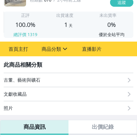
追蹤
1
正評
出貨速度
未出貨率
100.0%
1
0%
天
總評價
1319
優於全站平均
首頁主打
商品分類
直播影片
sign
2
嬰幼兒與孕婦
古董、藝術與礦石
圖書/影音/文具
文獻收藏品
成人專區
照片
古董、藝術與礦石
商品資訊
出價紀錄
玩具、模型與公仔