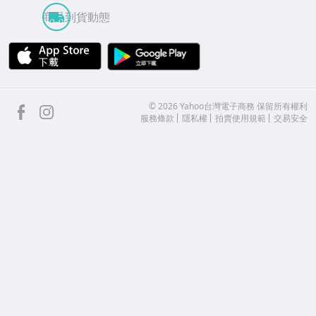
商品到貨動態
APP Store
Google Play
facebook
Instagram
©
2026
Yahoo台灣電子商務 保留所有權利
服務條款
隱私權
拍賣使用規範
交易安全