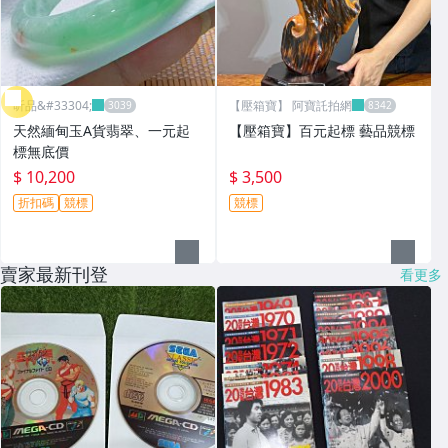
昕品&#33304;
【壓箱寶】 阿寶託拍網
天然緬甸玉A貨翡翠、一元起
【壓箱寶】百元起標 藝品競標
標無底價
$ 10,200
$ 3,500
折扣碼
競標
競標
賣家最新刊登
看更多