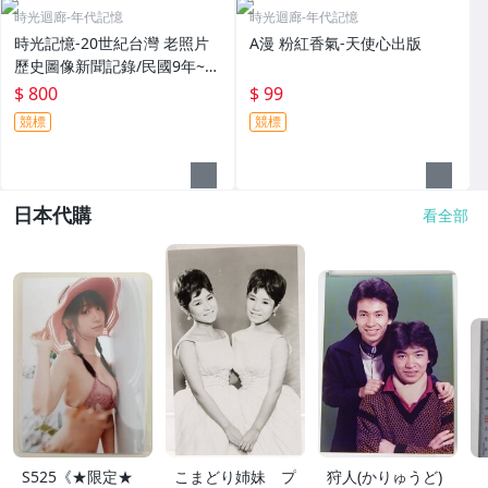
時光迴廊-年代記憶
時光迴廊-年代記憶
時光記憶-20世紀台灣 老照片
A漫 粉紅香氣-天使心出版
歷史圖像新聞記錄/民國9年~民
國57年 14本合拍
$ 800
$ 99
競標
競標
日本代購
看全部
S525《★限定★
こまどり姉妹 プ
狩人(かりゅうど)