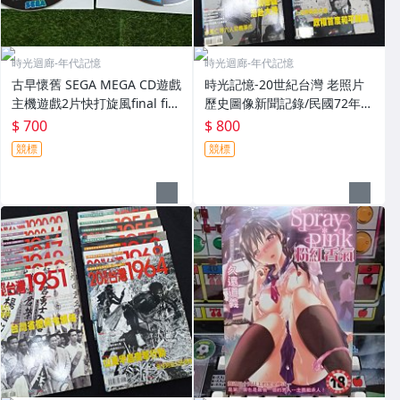
時光迴廊-年代記憶
時光迴廊-年代記憶
古早懷舊 SEGA MEGA CD遊戲
時光記憶-20世紀台灣 老照片
主機遊戲2片快打旋風final fig
歷史圖像新聞記錄/民國72年~
ht/classic arcade collection
85年 15本合拍 鄧麗君 黃俊雄
$ 700
$ 800
布袋戲 金龍少棒 大家樂
競標
競標