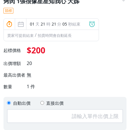
烤肉 1張很像星星知我心 大姊
競標
01
天
21
時
21
分
03
秒結束
/
賣家可提前結束
拍賣時間會自動延長
$200
起標價格
20
出價增額
無
最高出價者
1
件
數量
自動出價
直接出價