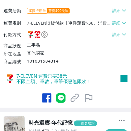
運費活動
運費抵用券
驚喜$99免運
運費規則
7-ELEVEN取貨付款【單件運費$38、消費滿
$899免運費】、萊爾富取貨付款【單件運
付款方式
費$60、消費滿$899免運費】、郵局掛號
【單件運費$79、消費滿$899免運費】
二手品
商品狀況
其他國家
所在地區
101631584314
商品編號
7-ELEVEN 運費只要
38
元
不限金額、筆數，筆筆優惠無限次！
時光迴廊-年代記憶
實名驗證
粉絲數
670
2小時前上線