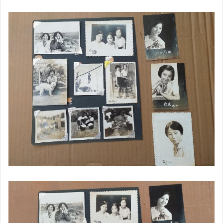
居家、家具與園藝
偶像、球員卡與郵幣
手錶與飾品配件
家電與影音視聽
電腦、平板與周邊
相機、攝影與周邊
電玩遊戲與主機