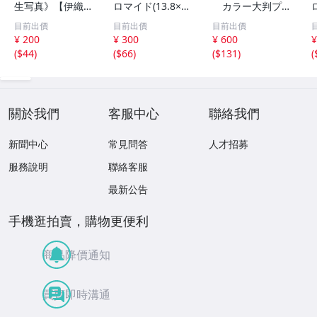
生写真》【伊織も
ロマイド(13.8×8.
カラー大判プロ
え】ビッグコミッ
5cm) 1枚●bn.4
マイド(18×13cm)
目前出價
目前出價
目前出價
クスピリッツ 202
6
1枚●bn.48
¥ 200
¥ 300
¥ 600
¥
6年8月3日号 ★セ
(
$44
)
(
$66
)
(
$131
)
(
ブンネット限定特
典★ ☆送料一律
☆
關於我們
客服中心
聯絡我們
新聞中心
常見問答
人才招募
服務說明
聯絡客服
最新公告
手機逛拍賣，購物更便利
商品降價通知
買賣即時溝通