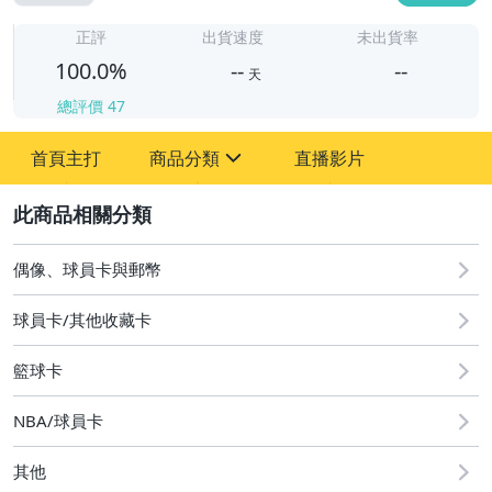
-
-
正評
出貨速度
未出貨率
100.0%
--
--
天
總評價
47
-
首頁主打
商品分類
直播影片
-
sign
偶像、球員卡與郵幣
2
偶像、球員卡與郵幣
球員卡/其他收藏卡
籃球卡
NBA/球員卡
其他