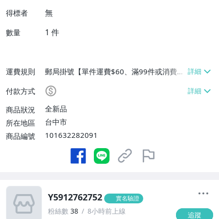
無
得標者
1
件
數量
運費規則
郵局掛號【單件運費$60、滿99件或消費滿
$9999免運費】
付款方式
全新品
商品狀況
台中市
所在地區
101632282091
商品編號
Y5912762752
實名驗證
粉絲數
38
8小時前上線
追蹤