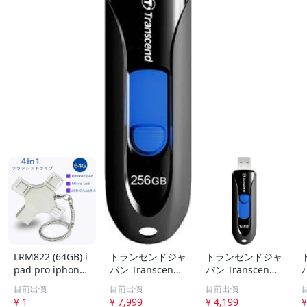
LRM822 (64GB) i
トランセンドジャ
トランセンドジャ
pad pro iphone
パン Transcend
パン Transcend
用usbメモリ USB
USBメモリ 256G
USBメモリ 128G
目前出價
目前出價
目前出價
-C/Micro usb/us
B USB3.1 & USB
B USB3.1 & USB
U
¥ 1
¥ 7,999
¥ 4,199
¥