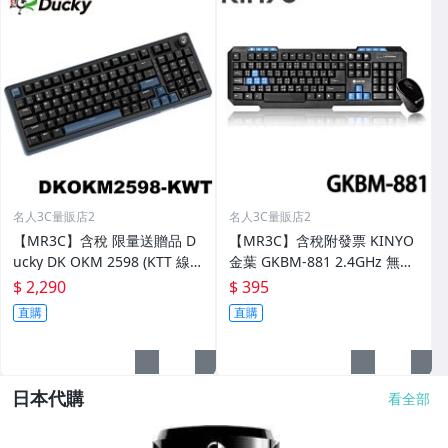
名人3C量販店2
名人3C量販店2
【MR3C】含稅 限量送贈品 D
【MR3C】含稅附發票 KINYO
ucky DK OKM 2598 (KTT 線
金葉 GKBM-881 2.4GHz 無線
性軸) OK-M 98%鍵 機械式鍵
鍵鼠組 鍵盤滑鼠組
$ 2,290
$ 395
盤
直購
直購
日本代購
看全部