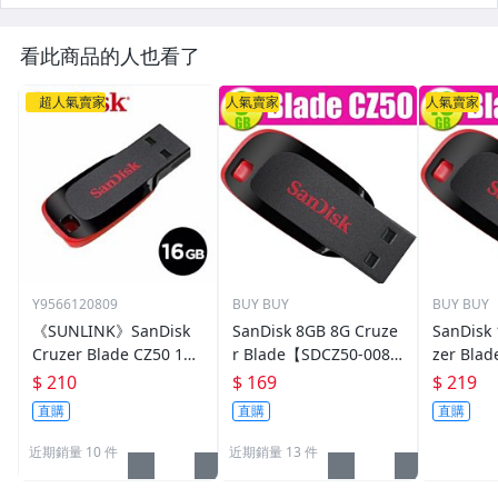
看此商品的人也看了
超人氣賣家
人氣賣家
人氣賣家
Y9566120809
BUY BUY
BUY BUY
《SUNLINK》SanDisk
SanDisk 8GB 8G Cruze
SanDisk
Cruzer Blade CZ50 16G
r Blade【SDCZ50-008
zer Bla
USB 隨身碟 16GB (公司
G】SD CZ50 USB 2.0 隨
CZ50 US
$ 210
$ 169
$ 219
貨)
身碟
直購
直購
直購
近期銷量 10 件
近期銷量 13 件