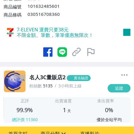
101632485601
商品編號
030516708360
商品條碼
7-ELEVEN 運費只要
38
元
不限金額、筆數，筆筆優惠無限次！
名人3C量販店2
實名驗證
粉絲數
5135
3小時前上線
追蹤
1
正評
出貨速度
未出貨率
99.9%
1
0%
天
總評價
11360
優於全站平均
首頁主打
商品分類
直播影片