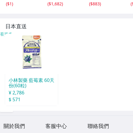
b 3.0 4in1 フラッ
3.0 スライド式 Je
3.0 スライド式 Je
(
$1
)
(
$1,682
)
(
$883
)
(
シュドライブ 人
tFlash PS4動作確
tFlash PS4動作確
l
気のusb iphone
認済 ブラック TS
認済 ブラック TS
ランキング シル
256GJF790K 記憶
128GJF790K 記憶
T
バー
媒体
媒体
日本直送
看更多
小林製藥 藍莓素 60天
份(60粒)
¥ 2,786
$ 571
關於我們
客服中心
聯絡我們