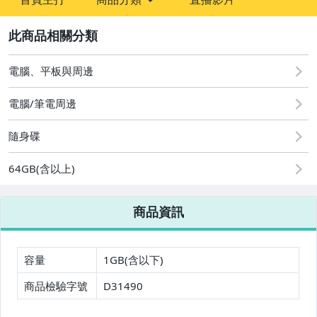
sign
2
圖書/影音/文具
手機、配件與通訊
電腦、平板與周邊
汽機車精品百貨
電腦/筆電周邊
居家、家具與園藝
隨身碟
玩具、模型與公仔
64GB(含以上)
美容保養與彩妝
商品資訊
家電與影音視聽
電腦、平板與周邊
容量
1GB(含以下)
相機、攝影與周邊
商品檢驗字號
D31490
運動、戶外與休閒