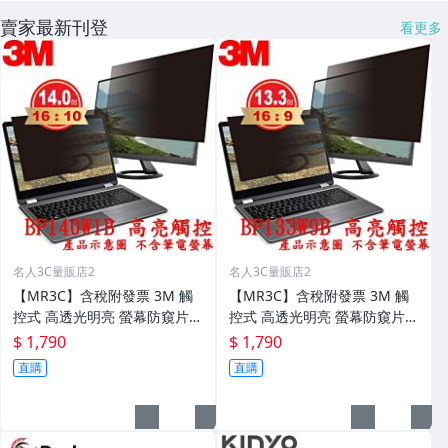
賣家最新刊登
看更多
名人3C量販店2
名人3C量販店2
【MR3C】含稅附發票 3M 觸
【MR3C】含稅附發票 3M 觸
控式 高透光明亮 螢幕防窺片 1
控式 高透光明亮 螢幕防窺片 1
4.0吋寬螢幕(16:10) BP140W1
3.3吋寬螢幕(16:9) BP133W9B
$ 1,790
$ 1,790
B
直購
直購