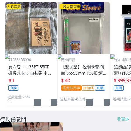
人氣賣家
超人氣賣家
Y1068635996
魔卡商行
時尚.電影.
買六送一！35PT 55PT
【雙子星】 透明卡套 薄
(全新品)美
磁吸式卡夾 自黏袋 中華
膜 66x93mm 100張(薄)
薄膜(10
職棒球員卡 遊戲王 寶可
適用 BBM MLB Topps C
次到貨日期:
$ 1
$ 40
$ 999,9
夢PTCG 漫威 ultra pro
PBL 球員卡
直購
運費抵用券
折扣碼
直購
直購
可用
近期銷量 2862
近期銷量 452 件
近期銷量 6
件
行動任意門
看更多