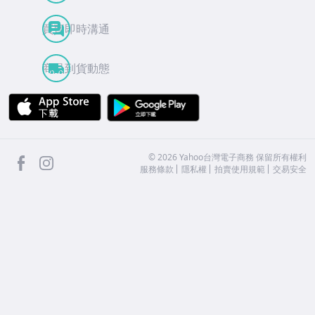
買賣即時溝通
商品到貨動態
APP Store
Google Play
facebook
Instagram
©
2026
Yahoo台灣電子商務 保留所有權利
服務條款
隱私權
拍賣使用規範
交易安全