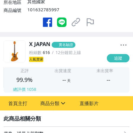
其他國家
所在地區
101632785997
商品編號
X JAPAN
實名驗證
粉絲數
616
12分鐘前上線
追蹤
人氣賣家
-
-
正評
出貨速度
未出貨率
99.9%
--
--
天
總評價
1058
-
首頁主打
商品分類
直播影片
-
sign
玩具、模型與公仔
2
偶像、球員卡與郵幣