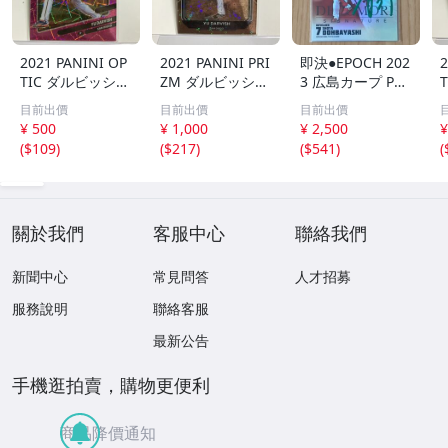
2021 PANINI OP
2021 PANINI PRI
即決●EPOCH 202
2
TIC ダルビッシュ
ZM ダルビッシュ
3 広島カープ PRE
有 249枚限定
有 40枚限定
MIER EDITION
目前出價
目前出價
目前出價
シリアルカード
シリアルカード
堂林翔太 /5枚限
¥ 500
¥ 1,000
¥ 2,500
¥
パドレス
パドレス
定 デコモリ緑箔
(
$109
)
(
$217
)
(
$541
)
(
サインカード #D
S-C05 エポック
關於我們
客服中心
聯絡我們
新聞中心
常見問答
人才招募
服務說明
聯絡客服
最新公告
手機逛拍賣，購物更便利
商品降價通知