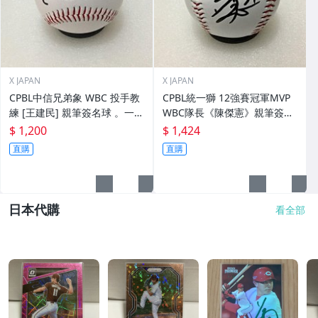
X JAPAN
X JAPAN
CPBL中信兄弟象 WBC 投手教
CPBL統一獅 12強賽冠軍MVP
練 [王建民] 親筆簽名球 。一般
WBC隊長《陳傑憲》親筆簽名
空白簽名棒球上.1
球。一般空白簽名棒球上.1
$ 1,200
$ 1,424
直購
直購
日本代購
看全部