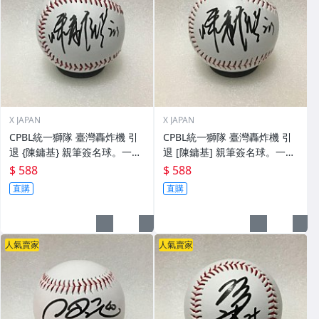
X JAPAN
X JAPAN
CPBL統一獅隊 臺灣轟炸機 引
CPBL統一獅隊 臺灣轟炸機 引
退 {陳鏞基} 親筆簽名球。一般
退 [陳鏞基] 親筆簽名球。一般
空白簽名棒球上.1
空白簽名棒球上.0
$ 588
$ 588
直購
直購
人氣賣家
人氣賣家