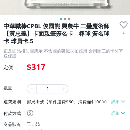
中華職棒CPBL 俊國熊 興農牛 二壘魔術師
2
【黃忠義】卡面親筆簽名卡。棒球 簽名球
卡 球員卡.5
正反面品相如圖所示 不含圖的磁鐵夾拍照用 會用圖三的卡夾寄
送保護
$317
定價
數量
運費規則
郵局掛號【單件運費$60、消費滿$10000
免運費】
付款方式
二手品
商品狀況