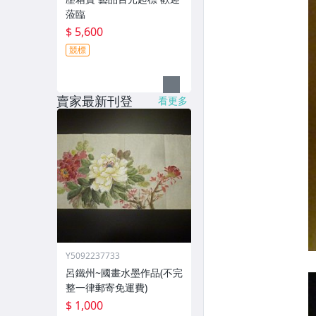
蒞臨
$ 5,600
競標
賣家最新刊登
看更多
Y5092237733
呂鐵州~國畫水墨作品(不完
整一律郵寄免運費)
$ 1,000