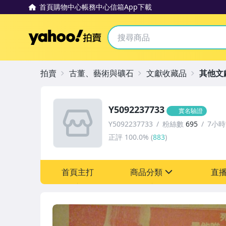
首頁
購物中心
帳務中心
信箱
App下載
Yahoo拍賣
拍賣
古董、藝術與礦石
文獻收藏品
其他文
Y5092237733
實名驗證
Y5092237733
粉絲數
695
7小
正評
100.0%
(
883
)
首頁主打
商品分類
直
sign
古董、藝術與礦石
玩具、模型與公仔