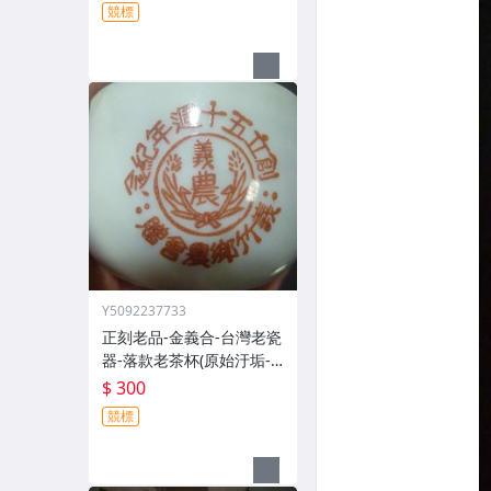
競標
Y5092237733
正刻老品-金義合-台灣老瓷
器-落款老茶杯(原始汙垢--
郵寄免運費)
$ 300
競標