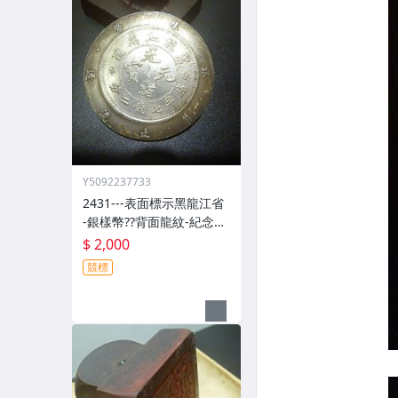
Y5092237733
2431---表面標示黑龍江省
-銀樣幣??背面龍紋-紀念
幣??(郵寄免運費)
$ 2,000
競標