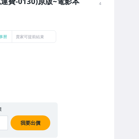
費-0130)原版~電影本
4
事曆
賣家可提前結束
價
我要出價