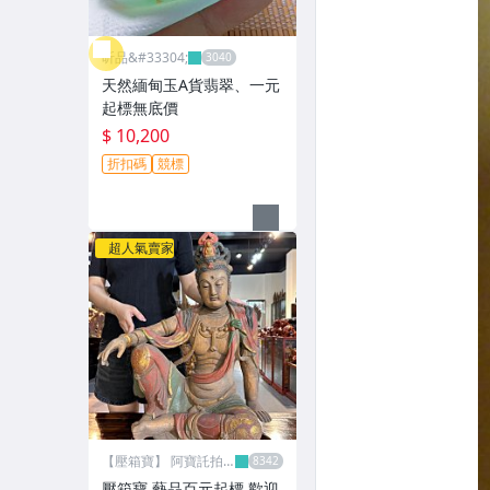
昕品&#33304;
天然緬甸玉A貨翡翠、一元
起標無底價
$ 10,200
折扣碼
競標
超人氣賣家
【壓箱寶】 阿寶託拍
網
壓箱寶 藝品百元起標 歡迎