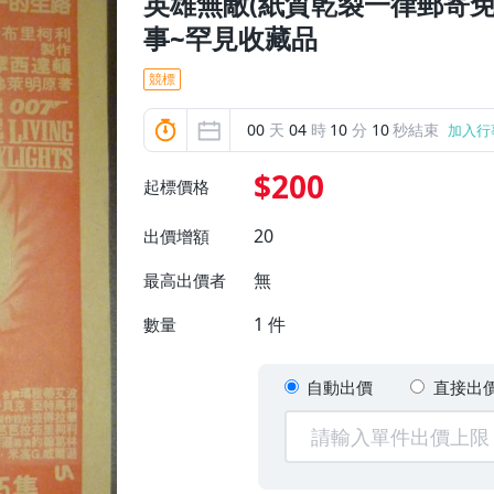
英雄無敵(紙質乾裂一律郵寄免運
事~罕見收藏品
競標
00
天
04
時
10
分
08
秒結束
加入行
$200
起標價格
20
出價增額
無
最高出價者
1
件
數量
自動出價
直接出