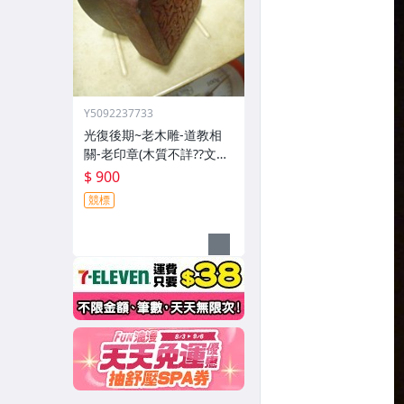
Y5092237733
光復後期~老木雕-道教相
關-老印章(木質不詳??文字
不詳??)歷史民俗文物??(郵
$ 900
寄免運費)
競標