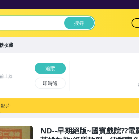
搜尋
獻收藏
追蹤
時前上線
即時通
播影片
ND--早期絕版~國賓戲院??電