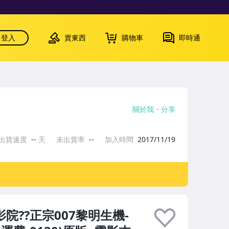
登入
賣東西
購物車
即時通
關於我
分享
出貨速度
--
天
未出貨率
--
加入時間
2017/11/19
影院??正宗007黎明生機-