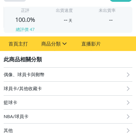
-
-
正評
出貨速度
未出貨率
100.0%
--
--
天
總評價
47
-
首頁主打
商品分類
直播影片
-
sign
偶像、球員卡與郵幣
2
偶像、球員卡與郵幣
球員卡/其他收藏卡
籃球卡
NBA/球員卡
其他