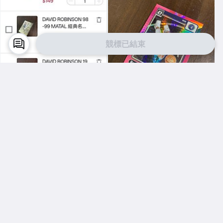
競標已結束
Y5912762752
Y5912762752
5張529
RUDY GOBERT 24-25 OPTIC
格子粉閃亮金屬卡 編號 222 前
後圖
$ 529
$ 29
直購
競標