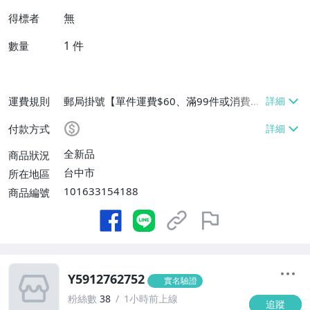
無
得標者
1
件
數量
運費規則
郵局掛號【單件運費$60、滿99件或消費滿
$9999免運費】
付款方式
全新品
商品狀況
台中市
所在地區
101633154188
商品編號
Y5912762752
實名驗證
粉絲數
38
1小時前上線
追蹤