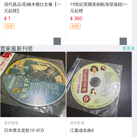
清代真品/彩繪木雕仕女像【一
19世紀英國黃銅航海望遠鏡/一
元起標】
元起標
$ 1
$ 360
競標
競標
賣家最新刊登
看更多
蛋@賣場
蛋@賣場
日本懷念老歌10 VCD
江蕙成名曲6