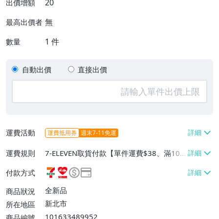
20
出價增額
無
最高出價者
1
件
數量
自動出價
直接出價
運費活動
運費抵用券
週末7-11免運
運費規則
7-ELEVEN取貨付款【單件運費$38、滿100
件或消費滿$20000免運費】、萊爾富取貨
付款方式
付款【單件運費$60、滿100件或消費滿$2
0000免運費】、郵局掛號【單件運費$40、
全新品
商品狀況
滿100件或消費滿$20000免運費】
新北市
所在地區
101633489952
商品編號