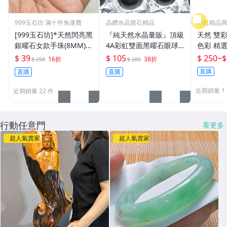
999玉石坊 滿十件免運費
晶鑽水晶寶石精品
彩虹精品
[999玉石坊]*天然閃亮黑
『純天然水晶量販』頂級
天然 雙彩
銀曜石女款手珠(8MM)*
4A彩虹雙面黑曜石眼球2
色彩 精
39元賠錢出清
1mm墨西哥當地精緻研
石 手珠手串手鍊 驅邪避
$ 39
$ 105
$ 250
~
$
16折
38折
$ 258
$ 280
磨＊帶雙眼＊天地眼
凶 開運
直購
直購
直購
黑曜石正
近期銷量 1
近期銷量 22 件
行動任意門
看更多
超人氣賣家
超人氣賣家