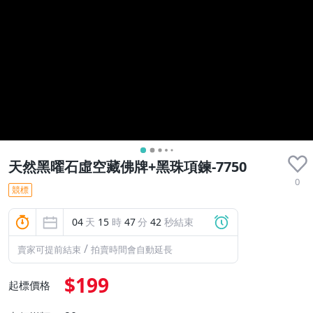
天然黑曜石虛空藏佛牌+黑珠項鍊-7750
0
競標
04
天
15
時
47
分
40
秒結束
/
賣家可提前結束
拍賣時間會自動延長
$199
起標價格