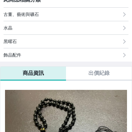
圖書/影音/文具
古董、藝術與礦石
古董、藝術與礦石
居家、家具與園藝
水晶
男性精品與服飾
黑曜石
偶像、球員卡與郵幣
飾品配件
女裝與服飾配件
商品資訊
出價紀錄
手錶與飾品配件
女包精品與女鞋
家電與影音視聽
運動、戶外與休閒