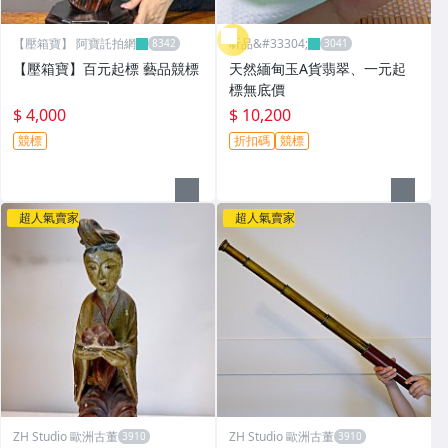
【壓箱寶】 阿寶託拍網
昕品&#33304;
【壓箱寶】百元起標 藝品競標
天然緬甸玉A貨翡翠、一元起
標無底價
$ 4,000
$ 10,200
競標
折扣碼
競標
超人氣賣家
超人氣賣家
ZH Studio 歐洲古董
ZH Studio 歐洲古董