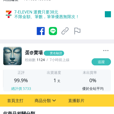
7-ELEVEN 運費只要
38
元
不限金額、筆數，筆筆優惠無限次！
蛋@賣場
實名驗證
粉絲數
1124
7小時前上線
追蹤
1
正評
出貨速度
未出貨率
99.9%
1
0%
天
總評價
5733
優於全站平均
首頁主打
商品分類
直播影片
sign
2