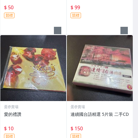
$ 50
$ 99
競標
競標
蛋@賣場
蛋@賣場
愛的禮讚
連續國台語精選 5片裝 二手CD
$ 10
$ 150
競標
競標