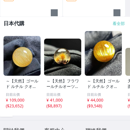
日本代購
看全部
～【天然】ゴール
～【天然】フラワ
～【天然】ゴール
ド ルチル クオー
ールチルオーツ
ド ルチル クオー
ツ 丸玉 18.2mm
丸玉 10.5mm 1.6
ツ 丸玉 13.7mm
目前出價
目前出價
目前出價
8.5g
g
3.7g
¥ 109,000
¥ 41,000
¥ 44,000
¥
(
$23,652
)
(
$8,897
)
(
$9,548
)
(