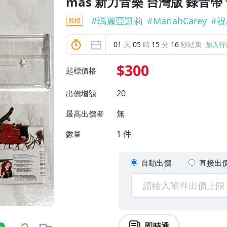
mas 新力音樂 台灣版 錄音帶
#
瑪麗亞凱莉
#
MariahCarey
#
祝
競標
01
天
05
時
15
分
14
秒結束
加入行
$300
起標價格
20
出價增額
無
最高出價者
1
件
數量
自動出價
直接出
即時通