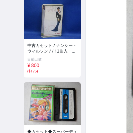
中古カセット / ナンシー・
ウィルソン / / 12曲入 歌
詞カード付 021405
目前出價
¥ 800
(
$175
)
◆カセット◆スーパーディ