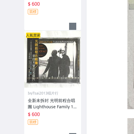
loser / 華納音樂 台灣版專
$ 600
輯 CD / 附側標 歌詞 環狀
競標
封條
人氣賣家
IvyTsai2013唱片行
全新未拆封 光明前程合唱
團 Lighthouse Family 19
97 來自天堂的明信片 Post
$ 600
cards From Heaven 台灣
競標
版專輯 CD 附側標