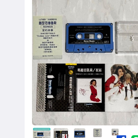
古董、藝術與礦石
偶像、球員卡與郵幣
男性精品與服飾
手錶與飾品配件
電玩遊戲與主機