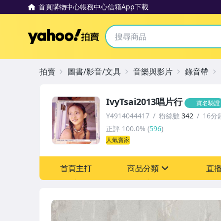
首頁
購物中心
帳務中心
信箱
App下載
Yahoo拍賣
拍賣
圖書/影音/文具
音樂與影片
錄音帶
IvyTsai2013唱片行
實名驗證
Y4914044417
粉絲數
342
16分
正評
100.0%
(
596
)
人氣賣家
首頁主打
商品分類
直
sign
圖書/影音/文具
成人專區