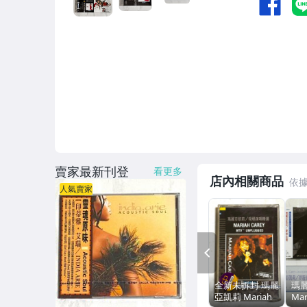
賣家最新刊登
看更多
店內相關商品
人氣賣家
PREV
全新未拆封 瑪麗
瑪
亞凱莉 Mariah
Mar