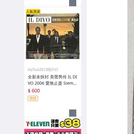
人氣賣家
IvyTsai2013唱片行
全新未拆封 美聲男伶 IL DI
VO 2006 愛無止盡 Siemp
re / 新力博德曼 台灣紙盒
$ 600
版專輯 CD 附中文歌詞
競標