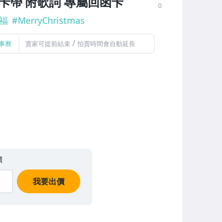
 卡帶 附歌詞 專屬回函卡
0
福
#
MerryChristmas
/
事曆
賣家可提前結束
拍賣時間會自動延長
價
我要出價