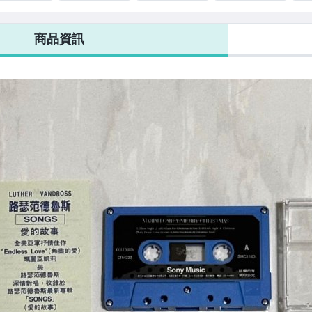
95 夢遊仙境
美麗花蝴蝶
1995 夢遊仙境
1994 Music Box
20
ydream 台灣
Butterfly 閉眼
Daydream 台灣
台灣首版 K1版
E=
量黃金版專輯
版 / 新力音樂 台
限量黃金版專輯
CD / 封底印刷錯
非
商品資訊
 附側標 專屬
灣版專輯 CD 宣
CD 附側標 回函
誤成CARY
說明
迷卡
傳片非賣品鋼印
卡
音
電台白色說明標
盒版
貼 附側標海報抽
寫
獎卡