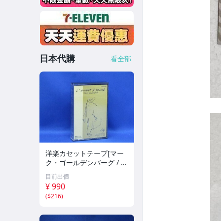
日本代購
看全部
洋楽カセットテープ[マー
ク・ゴールデンバーグ / 鞄
を持った男] 71607
目前出價
¥ 990
(
$216
)