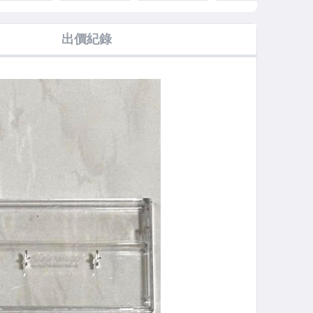
08 蝴蝶效應
1991 情感
2009 藏愛 冠軍
2003 唯一混音
MC2 [宣傳片
Emotions 台灣
情歌精選 The
精選 The
賣品 電台白色
錯體版專輯 CD
Ballads [ 宣傳片
Remixes [ 宣傳
出價紀錄
標貼] 環球
側面印刷錯誤成
非賣品 有鋼印 ]
片非賣品有鋼印
樂 台灣首批紙
MARIAY
新力音樂 台灣紙
] 新力音樂 台灣
專輯 CD 附
盒版專輯 CD
版 2-CD 附側標
真中文歌詞本