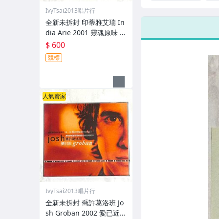
Carey 1992 現場
19
演唱精選 MTV
Da
IvyTsai2013唱片行
Unplugged EP
限
全新未拆封 印蒂雅艾瑞 In
新力音樂 台灣版
CD
dia Arie 2001 靈魂原味 A
錄音帶 卡帶 磁
樂
帶 環狀封條
coustic Soul / 福茂唱片
$ 600
台灣版專輯 CD / 附側標 歌
競標
詞 環狀封條
人氣賣家
IvyTsai2013唱片行
全新未拆封 喬許葛洛班 Jo
sh Groban 2002 愛已近 C