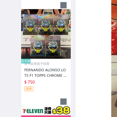
近全新
買卡奴球員卡拍賣
FERNANDO ALONSO LO
TS F1 TOPPS CHROME 銀
亮 特卡 安全帽卡
$ 750
競標