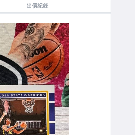
出價紀錄
人
泡泡亮