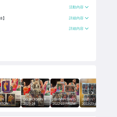
38】
NEXT
EN
GG JACKSON II
JOHNNY DAVIS
JOHNNY DAVIS
RTON-
2023-24
2022-23 PRIZM
2022-23 prizm
KER 2019-
PHOENIX RC 新
SELECT
RC 新人
 HOOPS
人 特卡
CHRONICLES
NRUSS RC
RC 新人 魚鱗亮