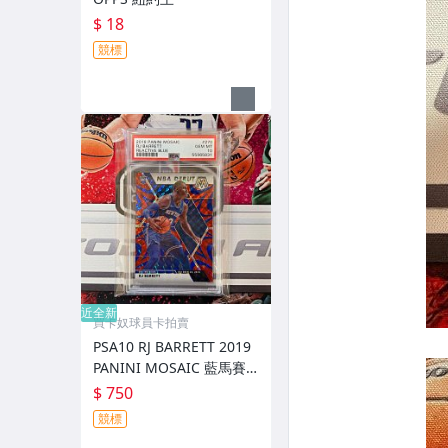
$ 18
競標
近全新
買卡奴球員卡拍賣
PSA10 RJ BARRETT 2019
PANINI MOSAIC 藍馬賽
克亮 RC 新人
$ 750
競標