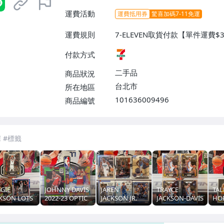
運費活動
運費抵用券
驚喜加碼7-11免運
運費規則
7-ELEVEN取貨付款【單件運費$
付款方式
二手品
商品狀況
台北市
所在地區
101636009496
商品編號
7-ELEVEN 運費只要
38
元
不限金額、筆數，筆筆優惠無限次！
GIE
JOHNNY DAVIS
JAREN
TRAYCE
TAL
KSON LOTS
2022-23 OPTIC
JACKSON JR.
JACKSON-DAVIS
HO
IZM HOOPS
限量149
LOTS MOSAIC
2023-24 PRIZM
TUC
VOLUTION
HOOPS 簽名 新
OPTIC HOOPS
RC 新人
20
人 RC
CONTENDERS
DU