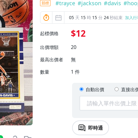
#
trayce
#
jackson
#
davis
#
hoo
競標
05
天
15
時
15
分
22
秒結束
加入行
$12
起標價格
20
出價增額
無
最高出價者
1
件
數量
自動出價
直接出
即時通