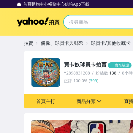
首頁
購物中心
帳務中心
信箱
App下載
Yahoo拍賣
拍賣
偶像、球員卡與郵幣
球員卡/其他收藏卡
買卡奴球員卡拍賣
實名驗證
Y2898831208
粉絲數
138
8小
正評
100.0%
(
399
)
首頁主打
商品分類
直
sign
玩具、模型與公仔
偶像、球員卡與郵幣