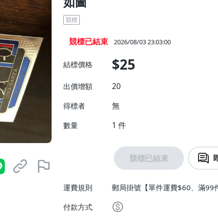
如圖
競標
競標已結束
2026/08/03 23:03:00
$25
結標價格
20
出價增額
無
得標者
1
件
數量
競標已結束
運費規則
郵局掛號【單件運費$60、滿99
付款方式