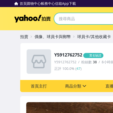
首頁
購物中心
帳務中心
信箱
App下載
Yahoo拍賣
拍賣
偶像、球員卡與郵幣
球員卡/其他收藏卡
Y5912762752
實名驗證
Y5912762752
粉絲數
38
8小時
正評
100.0%
(
47
)
首頁主打
商品分類
直
sign
偶像、球員卡與郵幣