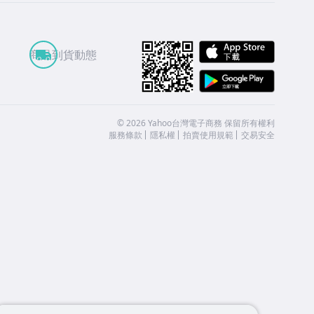
APP St
商品到貨動態
Google
©
2026
Yahoo台灣電子商務 保留所有權利
服務條款
隱私權
拍賣使用規範
交易安全