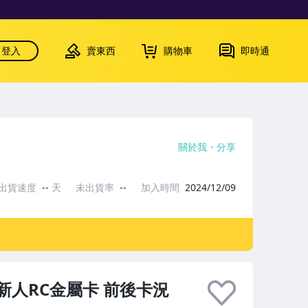
登入
賣東西
購物車
即時通
關於我
分享
出貨速度
--
天
未出貨率
--
加入時間
2024/12/09
IZM 新人RC金屬卡 前後卡況