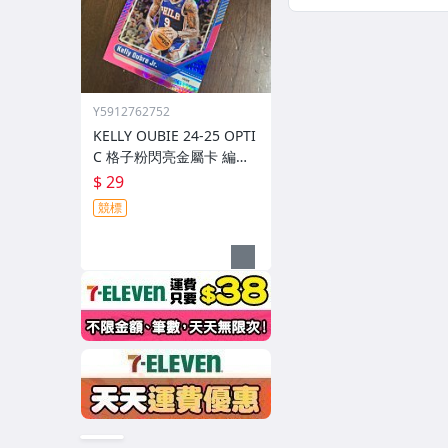
Y5912762752
KELLY OUBIE 24-25 OPTI
C 格子粉閃亮金屬卡 編號
190 前後圖
$ 29
競標